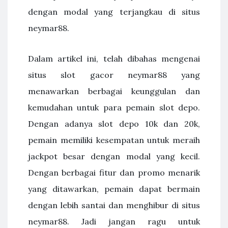
dengan modal yang terjangkau di situs
neymar88.
Dalam artikel ini, telah dibahas mengenai
situs slot gacor neymar88 yang
menawarkan berbagai keunggulan dan
kemudahan untuk para pemain slot depo.
Dengan adanya slot depo 10k dan 20k,
pemain memiliki kesempatan untuk meraih
jackpot besar dengan modal yang kecil.
Dengan berbagai fitur dan promo menarik
yang ditawarkan, pemain dapat bermain
dengan lebih santai dan menghibur di situs
neymar88. Jadi jangan ragu untuk