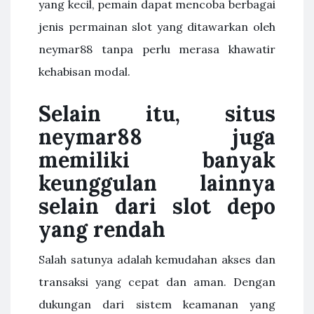
yang kecil, pemain dapat mencoba berbagai
jenis permainan slot yang ditawarkan oleh
neymar88 tanpa perlu merasa khawatir
kehabisan modal.
Selain itu, situs
neymar88 juga
memiliki banyak
keunggulan lainnya
selain dari slot depo
yang rendah
Salah satunya adalah kemudahan akses dan
transaksi yang cepat dan aman. Dengan
dukungan dari sistem keamanan yang