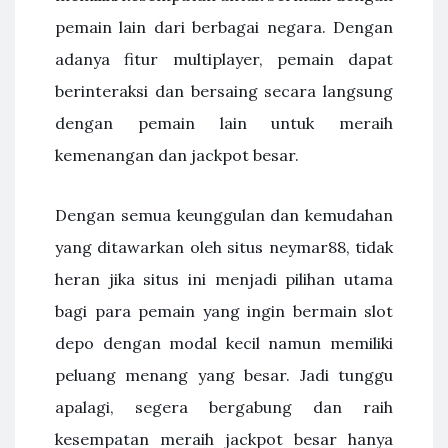
pemain lain dari berbagai negara. Dengan
adanya fitur multiplayer, pemain dapat
berinteraksi dan bersaing secara langsung
dengan pemain lain untuk meraih
kemenangan dan jackpot besar.
Dengan semua keunggulan dan kemudahan
yang ditawarkan oleh situs neymar88, tidak
heran jika situs ini menjadi pilihan utama
bagi para pemain yang ingin bermain slot
depo dengan modal kecil namun memiliki
peluang menang yang besar. Jadi tunggu
apalagi, segera bergabung dan raih
kesempatan meraih jackpot besar hanya