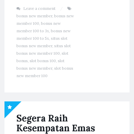
Leave a comment
bonus new member
,
bonus new
member 100
,
bonus new
member 100 to 3x
,
bonus new
member 100 to 5x
,
situs slot
bonus new member
,
situs slot
bonus new member 100
,
slot
bonus
,
slot bonus 100
,
slot
bonus new member
,
slot bonus
new member 100
Segera Raih
Kesempatan Emas