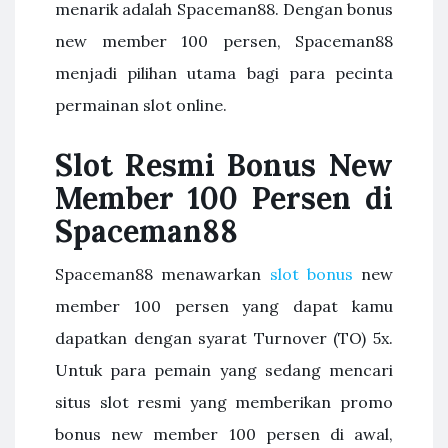
menarik adalah Spaceman88. Dengan bonus
new member 100 persen, Spaceman88
menjadi pilihan utama bagi para pecinta
permainan slot online.
Slot Resmi Bonus New
Member 100 Persen di
Spaceman88
Spaceman88 menawarkan
slot bonus
new
member 100 persen yang dapat kamu
dapatkan dengan syarat Turnover (TO) 5x.
Untuk para pemain yang sedang mencari
situs slot resmi yang memberikan promo
bonus new member 100 persen di awal,