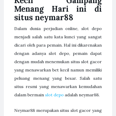
Kecil Gampang
Menang Hari ini di
situs neymar88
Dalam dunia perjudian online, slot depo
menjadi salah satu kata kunci yang sangat
dicari oleh para pemain. Hal ini dikarenakan
dengan adanya slot depo, pemain dapat
dengan mudah menemukan situs slot gacor
yang menawarkan bet kecil namun memiliki
peluang menang yang besar. Salah satu
situs resmi yang menawarkan kemudahan
dalam bermain
slot depo
adalah neymar88.
Neymar88 merupakan situs slot gacor yang