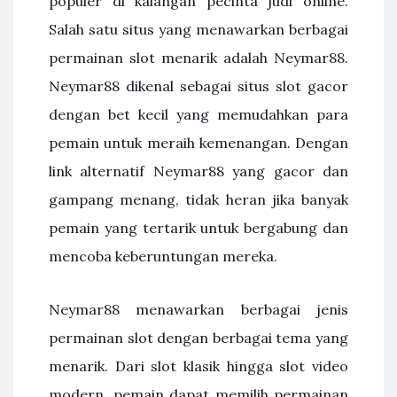
populer di kalangan pecinta judi online.
Salah satu situs yang menawarkan berbagai
permainan slot menarik adalah Neymar88.
Neymar88 dikenal sebagai situs slot gacor
dengan bet kecil yang memudahkan para
pemain untuk meraih kemenangan. Dengan
link alternatif Neymar88 yang gacor dan
gampang menang, tidak heran jika banyak
pemain yang tertarik untuk bergabung dan
mencoba keberuntungan mereka.
Neymar88 menawarkan berbagai jenis
permainan slot dengan berbagai tema yang
menarik. Dari slot klasik hingga slot video
modern, pemain dapat memilih permainan