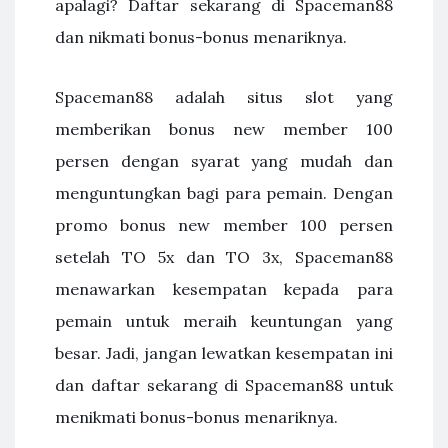
apalagi? Daftar sekarang di Spaceman88
dan nikmati bonus-bonus menariknya.
Spaceman88 adalah situs slot yang
memberikan bonus new member 100
persen dengan syarat yang mudah dan
menguntungkan bagi para pemain. Dengan
promo bonus new member 100 persen
setelah TO 5x dan TO 3x, Spaceman88
menawarkan kesempatan kepada para
pemain untuk meraih keuntungan yang
besar. Jadi, jangan lewatkan kesempatan ini
dan daftar sekarang di Spaceman88 untuk
menikmati bonus-bonus menariknya.