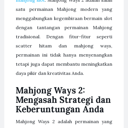
mahjong slot
. Mahjong Ways 2 adalah salah
satu permainan Mahjong modern yang
menggabungkan kegembiraan bermain slot
dengan tantangan permainan Mahjong
tradisional. Dengan fitur-fitur seperti
scatter hitam dan mahjong ways,
permainan ini tidak hanya menyenangkan
tetapi juga dapat membantu meningkatkan
daya pikir dan kreativitas Anda.
Mahjong Ways 2:
Mengasah Strategi dan
Keberuntungan Anda
Mahjong Ways 2 adalah permainan yang