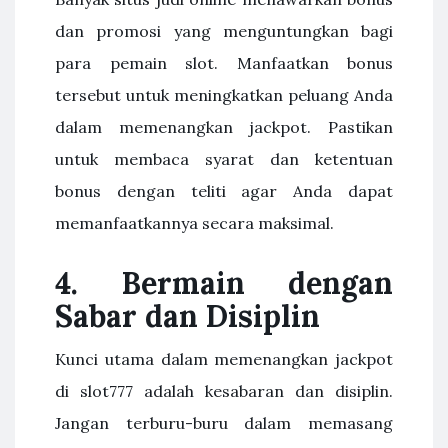
dan promosi yang menguntungkan bagi
para pemain slot. Manfaatkan bonus
tersebut untuk meningkatkan peluang Anda
dalam memenangkan jackpot. Pastikan
untuk membaca syarat dan ketentuan
bonus dengan teliti agar Anda dapat
memanfaatkannya secara maksimal.
4. Bermain dengan
Sabar dan Disiplin
Kunci utama dalam memenangkan jackpot
di slot777 adalah kesabaran dan disiplin.
Jangan terburu-buru dalam memasang