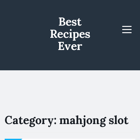
Best
Recipes
Menu
Ever
Category:
mahjong slot