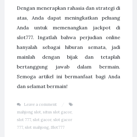
Dengan menerapkan rahasia dan strategi di
atas, Anda dapat meningkatkan peluang
Anda untuk memenangkan jackpot di
slot777. Ingatlah bahwa perjudian online
hanyalah sebagai hiburan semata, jadi
mainlah dengan bijak dan tetaplah
bertanggung jawab dalam bermain.
Semoga artikel ini bermanfaat bagi Anda
dan selamat bermain!
Leave a comment
mahjong slot
,
situs slot gacor
,
slot 777
,
slot gacor
,
slot gacor
777
,
slot mahjong
,
Slot777