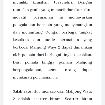
memiliki keunikan tersendiri. Dengan
tampilan grafis yang menarik dan fitur-fitur
inovatif, permainan ini menawarkan
pengalaman bermain yang menyenangkan
dan menantang. Dengan berbagai tingkat
kesulitan dan mode permainan yang
berbeda, Mahjong Ways 2 dapat dimainkan
oleh pemain dari berbagai tingkat keahlian.
Dari pemula hingga pemain Mahjong
berpengalaman, semua orang dapat
menikmati permainan ini.
Salah satu fitur menarik dari Mahjong Ways
2 adalah scatter hitam. Scatter hitam