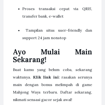
Proses transaksi cepat via QRIS,
transfer bank, e-wallet
Tampilan situs user-friendly dan
support 24 jam nonstop
Ayo Mulai Main
Sekarang!
Buat kamu yang belum coba, sekarang
waktunya.
Klik link ini:
rasakan serunya
main dengan bonus melimpah di game
Mahjong Ways terbaru. Daftar sekarang,
nikmati sensasi gacor sejak awal!