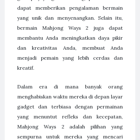
dapat memberikan pengalaman bermain
yang unik dan menyenangkan. Selain itu,
bermain Mahjong Ways 2 juga dapat
membantu Anda meningkatkan daya pikir
dan kreativitas Anda, membuat Anda
menjadi pemain yang lebih cerdas dan
kreatif.
Dalam era di mana banyak orang
menghabiskan waktu mereka di depan layar
gadget dan terbiasa dengan permainan
yang menuntut refleks dan kecepatan,
Mahjong Ways 2 adalah pilihan yang
sempurna untuk mereka yang mencari