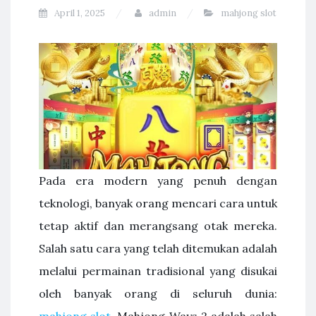
April 1, 2025
admin
mahjong slot
Pada era modern yang penuh dengan
teknologi, banyak orang mencari cara untuk
tetap aktif dan merangsang otak mereka.
Salah satu cara yang telah ditemukan adalah
melalui permainan tradisional yang disukai
oleh banyak orang di seluruh dunia: