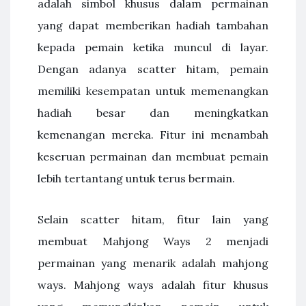
adalah simbol khusus dalam permainan
yang dapat memberikan hadiah tambahan
kepada pemain ketika muncul di layar.
Dengan adanya scatter hitam, pemain
memiliki kesempatan untuk memenangkan
hadiah besar dan meningkatkan
kemenangan mereka. Fitur ini menambah
keseruan permainan dan membuat pemain
lebih tertantang untuk terus bermain.
Selain scatter hitam, fitur lain yang
membuat Mahjong Ways 2 menjadi
permainan yang menarik adalah mahjong
ways. Mahjong ways adalah fitur khusus