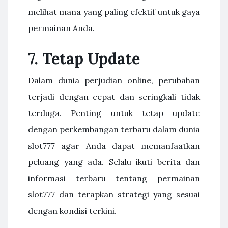
melihat mana yang paling efektif untuk gaya
permainan Anda.
7. Tetap Update
Dalam dunia perjudian online, perubahan
terjadi dengan cepat dan seringkali tidak
terduga. Penting untuk tetap update
dengan perkembangan terbaru dalam dunia
slot777 agar Anda dapat memanfaatkan
peluang yang ada. Selalu ikuti berita dan
informasi terbaru tentang permainan
slot777 dan terapkan strategi yang sesuai
dengan kondisi terkini.