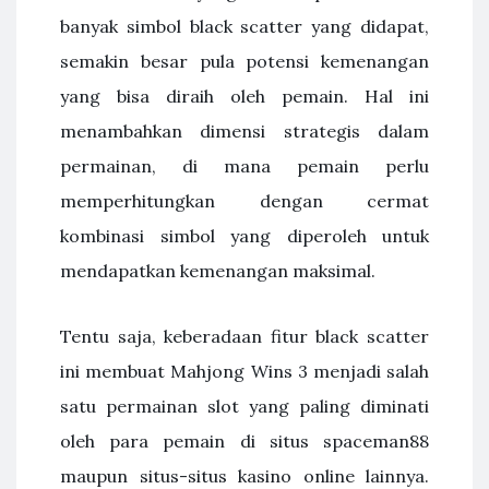
banyak simbol black scatter yang didapat,
semakin besar pula potensi kemenangan
yang bisa diraih oleh pemain. Hal ini
menambahkan dimensi strategis dalam
permainan, di mana pemain perlu
memperhitungkan dengan cermat
kombinasi simbol yang diperoleh untuk
mendapatkan kemenangan maksimal.
Tentu saja, keberadaan fitur black scatter
ini membuat Mahjong Wins 3 menjadi salah
satu permainan slot yang paling diminati
oleh para pemain di situs spaceman88
maupun situs-situs kasino online lainnya.