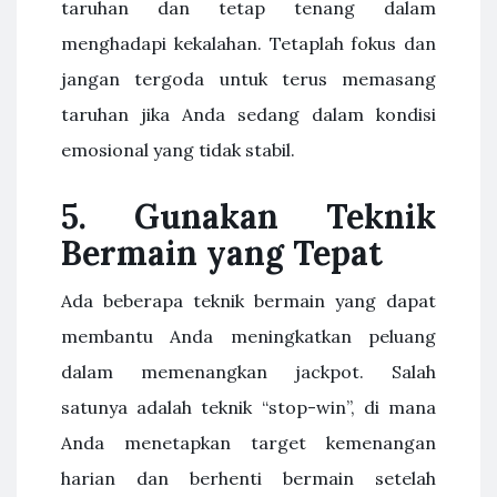
taruhan dan tetap tenang dalam
menghadapi kekalahan. Tetaplah fokus dan
jangan tergoda untuk terus memasang
taruhan jika Anda sedang dalam kondisi
emosional yang tidak stabil.
5. Gunakan Teknik
Bermain yang Tepat
Ada beberapa teknik bermain yang dapat
membantu Anda meningkatkan peluang
dalam memenangkan jackpot. Salah
satunya adalah teknik “stop-win”, di mana
Anda menetapkan target kemenangan
harian dan berhenti bermain setelah