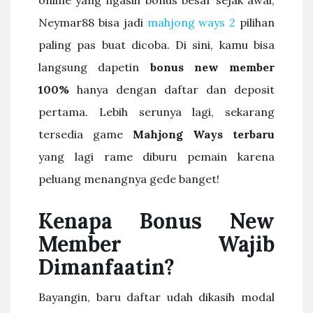
Neymar88 bisa jadi
mahjong ways 2
pilihan
paling pas buat dicoba. Di sini, kamu bisa
langsung dapetin
bonus new member
100%
hanya dengan daftar dan deposit
pertama. Lebih serunya lagi, sekarang
tersedia game
Mahjong Ways terbaru
yang lagi rame diburu pemain karena
peluang menangnya gede banget!
Kenapa Bonus New
Member Wajib
Dimanfaatin?
Bayangin, baru daftar udah dikasih modal