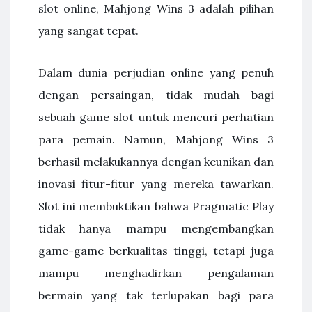
slot online, Mahjong Wins 3 adalah pilihan
yang sangat tepat.
Dalam dunia perjudian online yang penuh
dengan persaingan, tidak mudah bagi
sebuah game slot untuk mencuri perhatian
para pemain. Namun, Mahjong Wins 3
berhasil melakukannya dengan keunikan dan
inovasi fitur-fitur yang mereka tawarkan.
Slot ini membuktikan bahwa Pragmatic Play
tidak hanya mampu mengembangkan
game-game berkualitas tinggi, tetapi juga
mampu menghadirkan pengalaman
bermain yang tak terlupakan bagi para