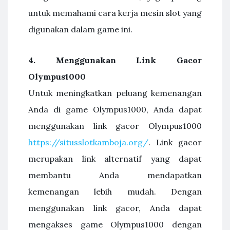
untuk memahami cara kerja mesin slot yang
digunakan dalam game ini.
4. Menggunakan Link Gacor
Olympus1000
Untuk meningkatkan peluang kemenangan
Anda di game Olympus1000, Anda dapat
menggunakan link gacor Olympus1000
https://situsslotkamboja.org/
. Link gacor
merupakan link alternatif yang dapat
membantu Anda mendapatkan
kemenangan lebih mudah. Dengan
menggunakan link gacor, Anda dapat
mengakses game Olympus1000 dengan