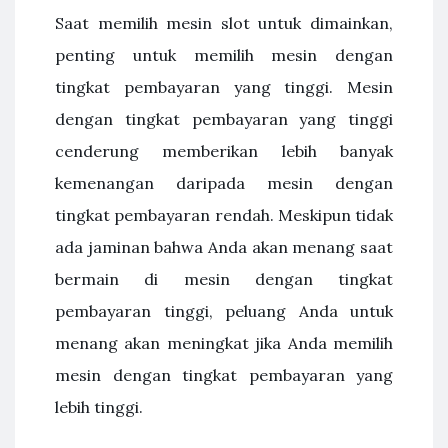
Saat memilih mesin slot untuk dimainkan,
penting untuk memilih mesin dengan
tingkat pembayaran yang tinggi. Mesin
dengan tingkat pembayaran yang tinggi
cenderung memberikan lebih banyak
kemenangan daripada mesin dengan
tingkat pembayaran rendah. Meskipun tidak
ada jaminan bahwa Anda akan menang saat
bermain di mesin dengan tingkat
pembayaran tinggi, peluang Anda untuk
menang akan meningkat jika Anda memilih
mesin dengan tingkat pembayaran yang
lebih tinggi.