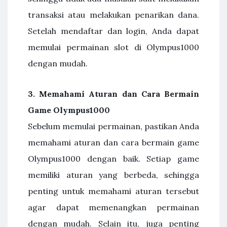
transaksi atau melakukan penarikan dana.
Setelah mendaftar dan login, Anda dapat
memulai permainan slot di Olympus1000
dengan mudah.
3. Memahami Aturan dan Cara Bermain
Game Olympus1000
Sebelum memulai permainan, pastikan Anda
memahami aturan dan cara bermain game
Olympus1000 dengan baik. Setiap game
memiliki aturan yang berbeda, sehingga
penting untuk memahami aturan tersebut
agar dapat memenangkan permainan
dengan mudah. Selain itu, juga penting