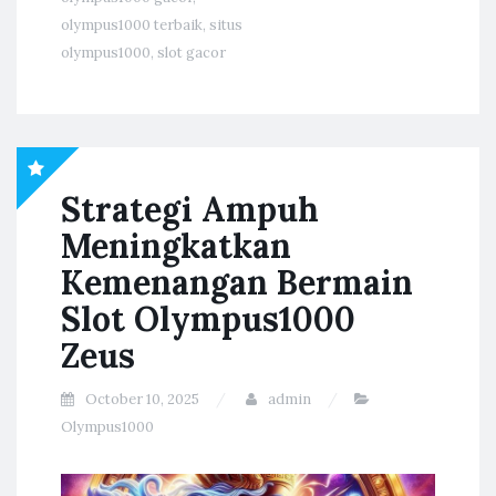
olympus1000 terbaik
,
situs
olympus1000
,
slot gacor
Strategi Ampuh
Meningkatkan
Kemenangan Bermain
Slot Olympus1000
Zeus
October 10, 2025
admin
Olympus1000