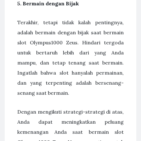
5. Bermain dengan Bijak
Terakhir, tetapi tidak kalah pentingnya,
adalah bermain dengan bijak saat bermain
slot Olympus1000 Zeus. Hindari tergoda
untuk bertaruh lebih dari yang Anda
mampu, dan tetap tenang saat bermain.
Ingatlah bahwa slot hanyalah permainan,
dan yang terpenting adalah bersenang-
senang saat bermain.
Dengan mengikuti strategi-strategi di atas,
Anda dapat meningkatkan peluang
kemenangan Anda saat bermain slot