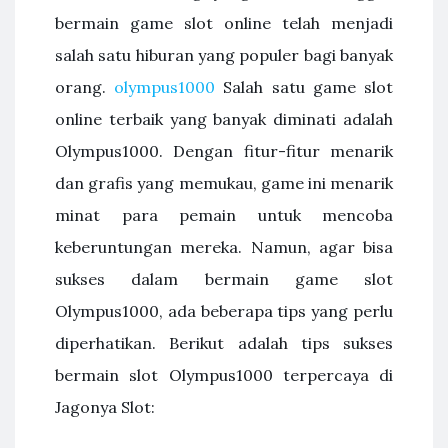
bermain game slot online telah menjadi
salah satu hiburan yang populer bagi banyak
orang.
olympus1000
Salah satu game slot
online terbaik yang banyak diminati adalah
Olympus1000. Dengan fitur-fitur menarik
dan grafis yang memukau, game ini menarik
minat para pemain untuk mencoba
keberuntungan mereka. Namun, agar bisa
sukses dalam bermain game slot
Olympus1000, ada beberapa tips yang perlu
diperhatikan. Berikut adalah tips sukses
bermain slot Olympus1000 terpercaya di
Jagonya Slot: