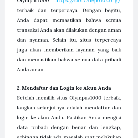
Olympus1000
https://slot77depo10k.org/
terbaik dan terpercaya. Dengan begitu,
Anda dapat memastikan bahwa semua
transaksi Anda akan dilakukan dengan aman
dan nyaman. Selain itu, situs terpercaya
juga akan memberikan layanan yang baik
dan memastikan bahwa semua data pribadi
Anda aman.
2. Mendaftar dan Login ke Akun Anda
Setelah memilih situs Olympus1000 terbaik,
langkah selanjutnya adalah mendaftar dan
login ke akun Anda. Pastikan Anda mengisi
data pribadi dengan benar dan lengkap,
sehingga tidak ada masalah saat melakukan