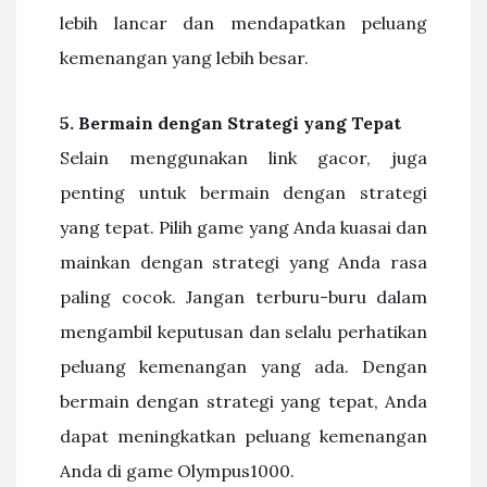
lebih lancar dan mendapatkan peluang
kemenangan yang lebih besar.
5. Bermain dengan Strategi yang Tepat
Selain menggunakan link gacor, juga
penting untuk bermain dengan strategi
yang tepat. Pilih game yang Anda kuasai dan
mainkan dengan strategi yang Anda rasa
paling cocok. Jangan terburu-buru dalam
mengambil keputusan dan selalu perhatikan
peluang kemenangan yang ada. Dengan
bermain dengan strategi yang tepat, Anda
dapat meningkatkan peluang kemenangan
Anda di game Olympus1000.