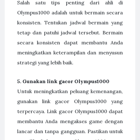
Salah satu tips penting dari ahli di
Olympus1000 adalah untuk bermain secara
konsisten. Tentukan jadwal bermain yang
tetap dan patuhi jadwal tersebut. Bermain
secara konsisten dapat membantu Anda
meningkatkan keterampilan dan menyusun
strategi yang lebih baik.
5. Gunakan link gacor Olympus1000
Untuk meningkatkan peluang kemenangan,
gunakan link gacor Olympus1000 yang
terpercaya. Link gacor Olympus1000 dapat
membantu Anda mengakses game dengan
lancar dan tanpa gangguan. Pastikan untuk