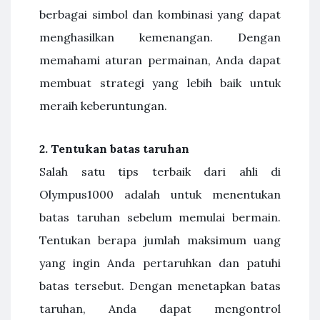
berbagai simbol dan kombinasi yang dapat
menghasilkan kemenangan. Dengan
memahami aturan permainan, Anda dapat
membuat strategi yang lebih baik untuk
meraih keberuntungan.
2. Tentukan batas taruhan
Salah satu tips terbaik dari ahli di
Olympus1000 adalah untuk menentukan
batas taruhan sebelum memulai bermain.
Tentukan berapa jumlah maksimum uang
yang ingin Anda pertaruhkan dan patuhi
batas tersebut. Dengan menetapkan batas
taruhan, Anda dapat mengontrol