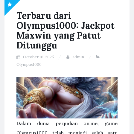
Terbaru dari
Olympus1000: Jackpot
Maxwin yang Patut
Ditunggu
October 16, 2025
admin
Olympus1000
Dalam dunia perjudian online, game
Olympus1000 telah menjadi salah satu