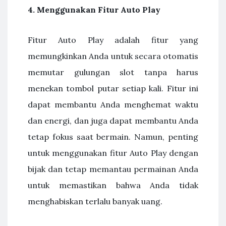
4. Menggunakan Fitur Auto Play
Fitur Auto Play adalah fitur yang
memungkinkan Anda untuk secara otomatis
memutar gulungan slot tanpa harus
menekan tombol putar setiap kali. Fitur ini
dapat membantu Anda menghemat waktu
dan energi, dan juga dapat membantu Anda
tetap fokus saat bermain. Namun, penting
untuk menggunakan fitur Auto Play dengan
bijak dan tetap memantau permainan Anda
untuk memastikan bahwa Anda tidak
menghabiskan terlalu banyak uang.