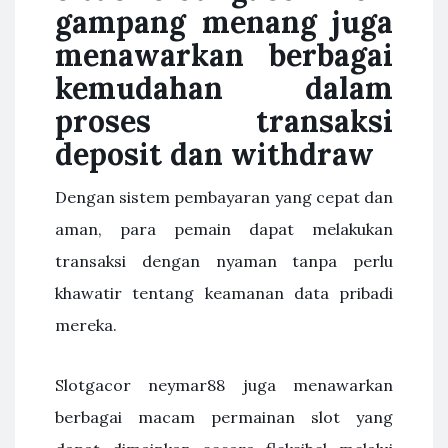
gampang menang juga
menawarkan berbagai
kemudahan dalam
proses transaksi
deposit dan withdraw
Dengan sistem pembayaran yang cepat dan
aman, para pemain dapat melakukan
transaksi dengan nyaman tanpa perlu
khawatir tentang keamanan data pribadi
mereka.
Slotgacor neymar88 juga menawarkan
berbagai macam permainan slot yang