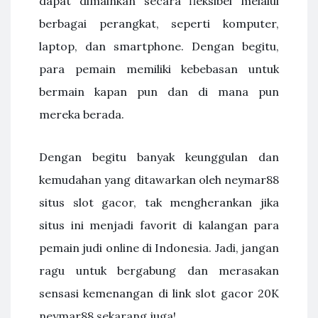
dapat dimainkan secara fleksibel melalui
berbagai perangkat, seperti komputer,
laptop, dan smartphone. Dengan begitu,
para pemain memiliki kebebasan untuk
bermain kapan pun dan di mana pun
mereka berada.
Dengan begitu banyak keunggulan dan
kemudahan yang ditawarkan oleh neymar88
situs slot gacor, tak mengherankan jika
situs ini menjadi favorit di kalangan para
pemain judi online di Indonesia. Jadi, jangan
ragu untuk bergabung dan merasakan
sensasi kemenangan di link slot gacor 20K
neymar88 sekarang juga!