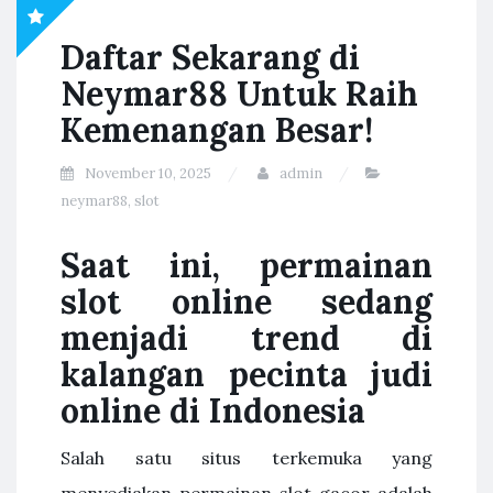
Daftar Sekarang di
Neymar88 Untuk Raih
Kemenangan Besar!
November 10, 2025
admin
neymar88
,
slot
Saat ini, permainan
slot online sedang
menjadi trend di
kalangan pecinta judi
online di Indonesia
Salah satu situs terkemuka yang