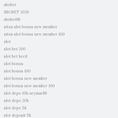
sbobet
SBOBET 2026
sbobet88
situs slot bonus new member
situs slot bonus new member 100
slot
slot bet 200
slot bet kecil
slot bonus
slot bonus 100
slot bonus new member
slot bonus new member 100
slot depo 10k neymar88
slot depo 20k
slot depo 5k
slot deposit 5k