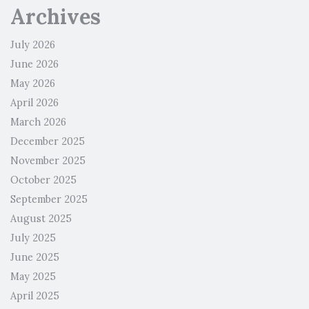
Archives
July 2026
June 2026
May 2026
April 2026
March 2026
December 2025
November 2025
October 2025
September 2025
August 2025
July 2025
June 2025
May 2025
April 2025