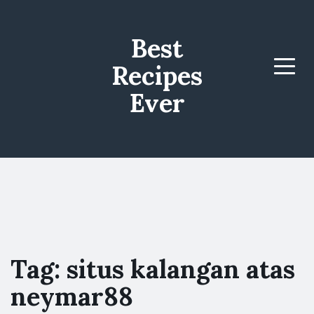
Best
Recipes
Menu
Ever
Tag:
situs kalangan atas
neymar88