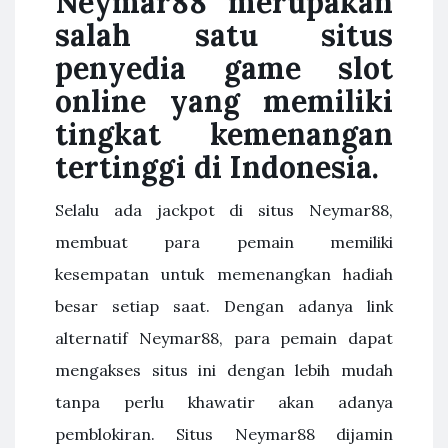
Neymar88 merupakan
salah satu situs
penyedia game slot
online yang memiliki
tingkat kemenangan
tertinggi di Indonesia.
Selalu ada jackpot di situs Neymar88,
membuat para pemain memiliki
kesempatan untuk memenangkan hadiah
besar setiap saat. Dengan adanya link
alternatif Neymar88, para pemain dapat
mengakses situs ini dengan lebih mudah
tanpa perlu khawatir akan adanya
pemblokiran. Situs Neymar88 dijamin