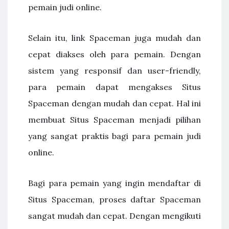
pemain judi online.
Selain itu, link Spaceman juga mudah dan
cepat diakses oleh para pemain. Dengan
sistem yang responsif dan user-friendly,
para pemain dapat mengakses Situs
Spaceman dengan mudah dan cepat. Hal ini
membuat Situs Spaceman menjadi pilihan
yang sangat praktis bagi para pemain judi
online.
Bagi para pemain yang ingin mendaftar di
Situs Spaceman, proses daftar Spaceman
sangat mudah dan cepat. Dengan mengikuti