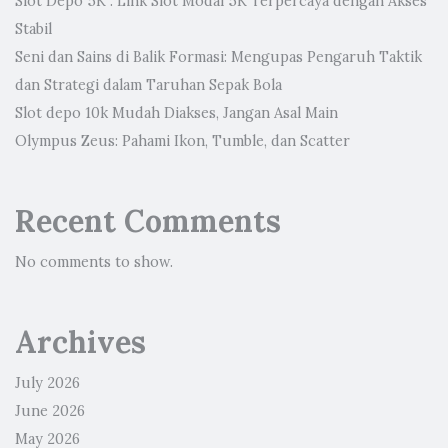
Slot Depo 5K : Link Slot Modal 5K Terpercaya dengan Akses
Stabil
Seni dan Sains di Balik Formasi: Mengupas Pengaruh Taktik
dan Strategi dalam Taruhan Sepak Bola
Slot depo 10k Mudah Diakses, Jangan Asal Main
Olympus Zeus: Pahami Ikon, Tumble, dan Scatter
Recent Comments
No comments to show.
Archives
July 2026
June 2026
May 2026