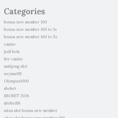
Categories
bonus new member 100
bonus new member 100 to 3x
bonus new member 100 to 5x
casino
judi bola
live casino
mahjong slot
neymar88
Olympus1000
sbobet
SBOBET 2026
sbobet88
situs slot bonus new member