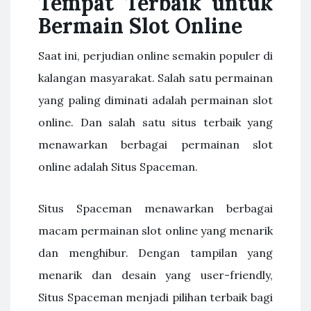
Tempat Terbaik untuk
Bermain Slot Online
Saat ini, perjudian online semakin populer di
kalangan masyarakat. Salah satu permainan
yang paling diminati adalah permainan slot
online. Dan salah satu situs terbaik yang
menawarkan berbagai permainan slot
online adalah Situs Spaceman.
Situs Spaceman menawarkan berbagai
macam permainan slot online yang menarik
dan menghibur. Dengan tampilan yang
menarik dan desain yang user-friendly,
Situs Spaceman menjadi pilihan terbaik bagi