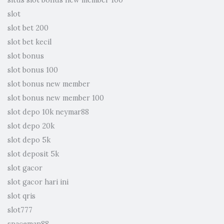
situs slot bonus new member 100
slot
slot bet 200
slot bet kecil
slot bonus
slot bonus 100
slot bonus new member
slot bonus new member 100
slot depo 10k neymar88
slot depo 20k
slot depo 5k
slot deposit 5k
slot gacor
slot gacor hari ini
slot qris
slot777