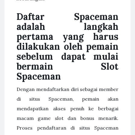
Daftar Spaceman
adalah langkah
pertama yang harus
dilakukan oleh pemain
sebelum dapat mulai
bermain Slot
Spaceman
Dengan mendaftarkan diri sebagai member
di situs Spaceman, pemain akan
mendapatkan akses penuh ke berbagai
macam game slot dan bonus menarik.
Proses pendaftaran di situs Spaceman