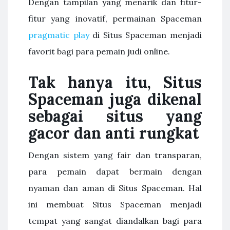
Dengan tampilan yang menarik dan fitur-
fitur yang inovatif, permainan Spaceman
pragmatic play
di Situs Spaceman menjadi
favorit bagi para pemain judi online.
Tak hanya itu, Situs
Spaceman juga dikenal
sebagai situs yang
gacor dan anti rungkat
Dengan sistem yang fair dan transparan,
para pemain dapat bermain dengan
nyaman dan aman di Situs Spaceman. Hal
ini membuat Situs Spaceman menjadi
tempat yang sangat diandalkan bagi para