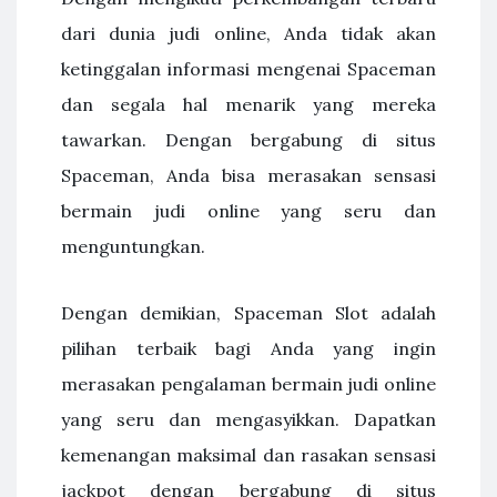
dari dunia judi online, Anda tidak akan
ketinggalan informasi mengenai Spaceman
dan segala hal menarik yang mereka
tawarkan. Dengan bergabung di situs
Spaceman, Anda bisa merasakan sensasi
bermain judi online yang seru dan
menguntungkan.
Dengan demikian, Spaceman Slot adalah
pilihan terbaik bagi Anda yang ingin
merasakan pengalaman bermain judi online
yang seru dan mengasyikkan. Dapatkan
kemenangan maksimal dan rasakan sensasi
jackpot dengan bergabung di situs