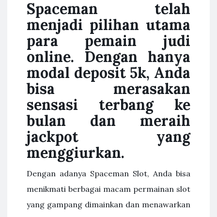
Spaceman telah
menjadi pilihan utama
para pemain judi
online. Dengan hanya
modal deposit 5k, Anda
bisa merasakan
sensasi terbang ke
bulan dan meraih
jackpot yang
menggiurkan.
Dengan adanya Spaceman Slot, Anda bisa
menikmati berbagai macam permainan slot
yang gampang dimainkan dan menawarkan