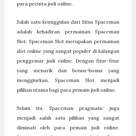
para pecinta judi online.
Salah satu keunggulan dari Situs Spaceman
adalah kehadiran permainan Spaceman
Slot. Spaceman Slot merupakan permainan
slot online yang sangat populer di kalangan
penggemar judi online. Dengan fitur-fitur
yang menarik dan bonus-bonus yang
menggiurkan, Spaceman Slot menjadi
pilihan utama bagi para pemain judi online.
Selain itu, Spaceman pragmatic juga
menjadi salah satu pilihan yang sangat
diminati oleh para pemain judi online.