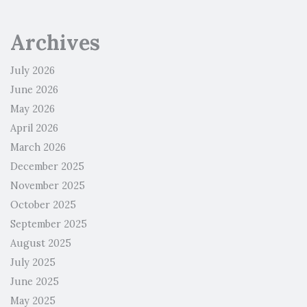
Archives
July 2026
June 2026
May 2026
April 2026
March 2026
December 2025
November 2025
October 2025
September 2025
August 2025
July 2025
June 2025
May 2025