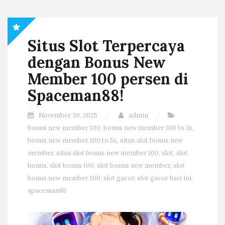
Situs Slot Terpercaya
dengan Bonus New
Member 100 persen di
Spaceman88!
November 30, 2025
admin
bonus new member 100
,
bonus new member 100 to 3x
,
bonus new member 100 to 5x
,
situs slot bonus new
member
,
situs slot bonus new member 100
,
slot
,
slot
bonus
,
slot bonus 100
,
slot bonus new member
,
slot
bonus new member 100
,
slot gacor
,
slot gacor hari ini
,
spaceman88