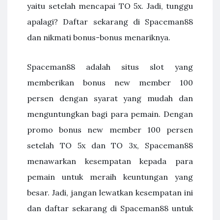
yaitu setelah mencapai TO 5x. Jadi, tunggu
apalagi? Daftar sekarang di Spaceman88
dan nikmati bonus-bonus menariknya.
Spaceman88 adalah situs slot yang
memberikan bonus new member 100
persen dengan syarat yang mudah dan
menguntungkan bagi para pemain. Dengan
promo bonus new member 100 persen
setelah TO 5x dan TO 3x, Spaceman88
menawarkan kesempatan kepada para
pemain untuk meraih keuntungan yang
besar. Jadi, jangan lewatkan kesempatan ini
dan daftar sekarang di Spaceman88 untuk