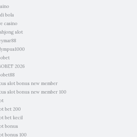
asino
di bola
ve casino
ahjong slot
eymar88
lympus1000
bobet
BOBET 2026
bobet88
itus slot bonus new member
itus slot bonus new member 100
ot
ot bet 200
ot bet kecil
lot bonus
lot bonus 100