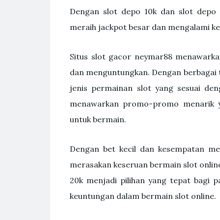
Dengan slot depo 10k dan slot depo 
meraih jackpot besar dan mengalami kes
Situs slot gacor neymar88 menawarkan
dan menguntungkan. Dengan berbagai t
jenis permainan slot yang sesuai den
menawarkan promo-promo menarik y
untuk bermain.
Dengan bet kecil dan kesempatan me
merasakan keseruan bermain slot online
20k menjadi pilihan yang tepat bagi 
keuntungan dalam bermain slot online.