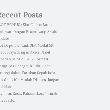
Recent Posts
LOT BONUS : Slot Online Bonus
erbesar dengan Promo yang Selalu
pdate
lot Depo 5K : Link Slot Modal 5K
erpercaya dengan Akses Stabil
ni dan Sains di Balik Formasi:
engupas Pengaruh Taktik dan
trategi dalam Taruhan Sepak Bola
lot depo 10k Mudah Diakses, Jangan
sal Main
lympus Zeus: Pahami Ikon, Tumble,
an Scatter