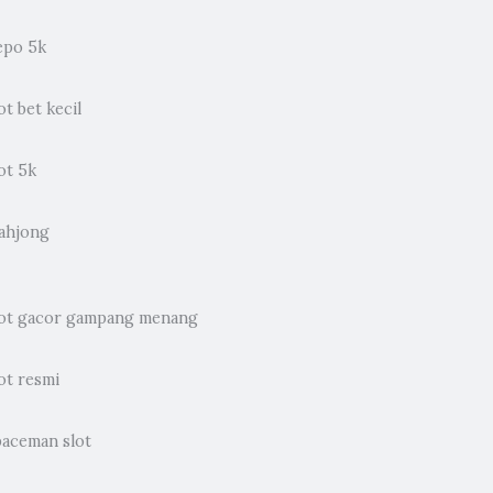
epo 5k
ot bet kecil
ot 5k
ahjong
lot gacor gampang menang
ot resmi
paceman slot