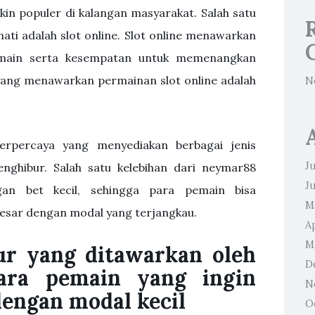
makin populer di kalangan masyarakat. Salah satu
nati adalah slot online. Slot online menawarkan
main serta kesempatan untuk memenangkan
l yang menawarkan permainan slot online adalah
N
terpercaya yang menyediakan berbagai jenis
J
ghibur. Salah satu kelebihan dari neymar88
J
n bet kecil, sehingga para pemain bisa
M
sar dengan modal yang terjangkau.
Ap
M
tur yang ditawarkan oleh
D
ara pemain yang ingin
N
dengan modal kecil
O