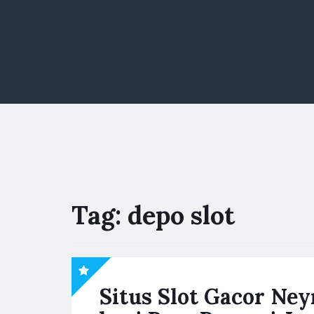
Tag:
depo slot
Situs Slot Gacor Ne