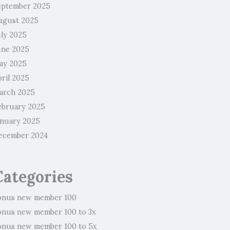
eptember 2025
ugust 2025
uly 2025
une 2025
ay 2025
pril 2025
arch 2025
ebruary 2025
anuary 2025
ecember 2024
Categories
onus new member 100
onus new member 100 to 3x
onus new member 100 to 5x