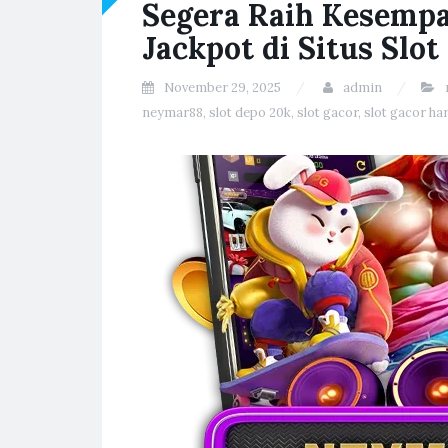
Segera Raih Kesemp
Jackpot di Situs Slo
November 29, 2025
admin
neymar88
,
slot depo 20k
,
slot gacor
,
slot gacor har