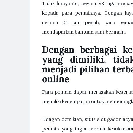
Tidak hanya itu, neymar88 juga mena
kepada para pemainnya. Dengan lay
selama 24 jam penuh, para pemai
mendapatkan bantuan saat bermain.
Dengan berbagai ke
yang dimiliki, tid
menjadi pilihan terba
online
Para pemain dapat merasakan keseruan
memiliki kesempatan untuk memenangka
Dengan demikian, situs slot gacor ne
pemain yang ingin meraih kesuksesan