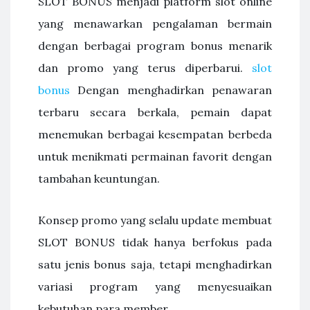
SLOT BONUS menjadi platform slot online
yang menawarkan pengalaman bermain
dengan berbagai program bonus menarik
dan promo yang terus diperbarui.
slot
bonus
Dengan menghadirkan penawaran
terbaru secara berkala, pemain dapat
menemukan berbagai kesempatan berbeda
untuk menikmati permainan favorit dengan
tambahan keuntungan.
Konsep promo yang selalu update membuat
SLOT BONUS tidak hanya berfokus pada
satu jenis bonus saja, tetapi menghadirkan
variasi program yang menyesuaikan
kebutuhan para member.