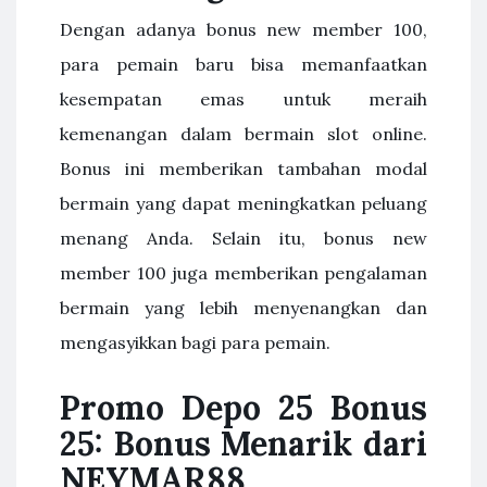
Dengan adanya bonus new member 100,
para pemain baru bisa memanfaatkan
kesempatan emas untuk meraih
kemenangan dalam bermain slot online.
Bonus ini memberikan tambahan modal
bermain yang dapat meningkatkan peluang
menang Anda. Selain itu, bonus new
member 100 juga memberikan pengalaman
bermain yang lebih menyenangkan dan
mengasyikkan bagi para pemain.
Promo Depo 25 Bonus
25: Bonus Menarik dari
NEYMAR88