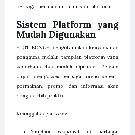
berbagai permainan dalam satu platform.
Sistem Platform yang
Mudah Digunakan
SLOT BONUS mengutamakan kenyamanan
pengguna melalui tampilan platform yang
sederhana dan mudah dipahami. Pemain
dapat mengakses berbagai menu seperti
permainan, promo, dan informasi akun
dengan lebih praktis.
Keunggulan platform:
Tampilan responsif di berbagai