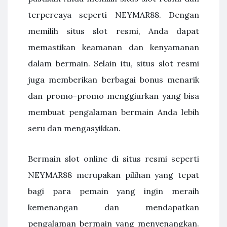
terpercaya seperti NEYMAR88. Dengan
memilih situs slot resmi, Anda dapat
memastikan keamanan dan kenyamanan
dalam bermain. Selain itu, situs slot resmi
juga memberikan berbagai bonus menarik
dan promo-promo menggiurkan yang bisa
membuat pengalaman bermain Anda lebih
seru dan mengasyikkan.
Bermain slot online di situs resmi seperti
NEYMAR88 merupakan pilihan yang tepat
bagi para pemain yang ingin meraih
kemenangan dan mendapatkan
pengalaman bermain yang menyenangkan.