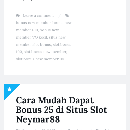
Leave a comment
bonus new member
,
bonus new
member 100
,
bonus new
member TO kecil
,
situs new
member
,
slot bonus
,
slot bonus
100
,
slot bonus new member
,
slot bonus new member 100
Cara Mudah Dapat
Bonus 25 di Situs Slot
Neymar88