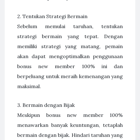
2. Tentukan Strategi Bermain
Sebelum memulai taruhan, tentukan
strategi bermain yang tepat. Dengan
memiliki strategi yang matang, pemain
akan dapat mengoptimalkan penggunaan
bonus new member 100% ini dan
berpeluang untuk meraih kemenangan yang
maksimal.
3. Bermain dengan Bijak
Meskipun bonus new member 100%
menawarkan banyak keuntungan, tetaplah
bermain dengan bijak. Hindari taruhan yang