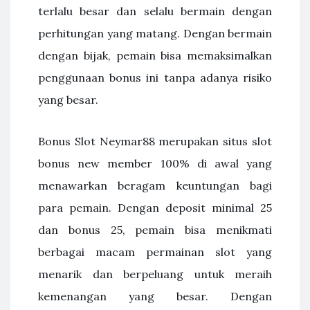
terlalu besar dan selalu bermain dengan
perhitungan yang matang. Dengan bermain
dengan bijak, pemain bisa memaksimalkan
penggunaan bonus ini tanpa adanya risiko
yang besar.
Bonus Slot Neymar88 merupakan situs slot
bonus new member 100% di awal yang
menawarkan beragam keuntungan bagi
para pemain. Dengan deposit minimal 25
dan bonus 25, pemain bisa menikmati
berbagai macam permainan slot yang
menarik dan berpeluang untuk meraih
kemenangan yang besar. Dengan