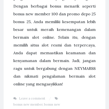
Dengan berbagai bonus menarik seperti
bonus new member 100 dan promo depo 25
bonus 25, Anda memiliki kesempatan lebih
besar untuk meraih kemenangan dalam
bermain slot online. Selain itu, dengan
memilih situs slot resmi dan terpercaya,
Anda dapat memastikan keamanan dan
kenyamanan dalam bermain. Jadi, jangan
ragu untuk bergabung dengan NEYMAR88
dan nikmati pengalaman bermain slot
online yang mengasyikkan!
Leave a comment
bonus new member
,
bonus new