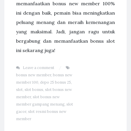
memanfaatkan bonus new member 100%
ini dengan baik, pemain bisa meningkatkan
peluang menang dan meraih kemenangan
yang maksimal. Jadi, jangan ragu untuk
bergabung dan memanfaatkan bonus slot
ini sekarang juga!
Leave a comment
bonus new member
,
bonus new
member 100
,
depo 25 bonus 25
,
slot
,
slot bonus
,
slot bonus new
member
,
slot bonus new
member gampang menang
,
slot
gacor
,
slot resmi bonus new
member