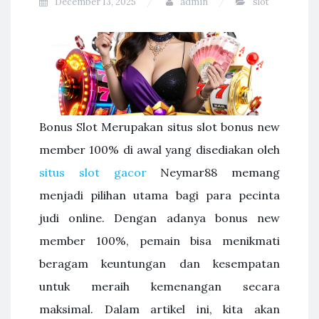
December 13, 2025
admin
slot
Bonus Slot Merupakan situs slot bonus new
member 100% di awal yang disediakan oleh
situs slot gacor
Neymar88 memang
menjadi pilihan utama bagi para pecinta
judi online. Dengan adanya bonus new
member 100%, pemain bisa menikmati
beragam keuntungan dan kesempatan
untuk meraih kemenangan secara
maksimal. Dalam artikel ini, kita akan