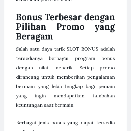
Bonus Terbesar dengan
Pilihan Promo yang
Beragam
Salah satu daya tarik SLOT BONUS adalah
tersedianya berbagai program bonus
dengan nilai menarik. Setiap promo
dirancang untuk memberikan pengalaman
bermain yang lebih lengkap bagi pemain
yang ingin mendapatkan tambahan
keuntungan saat bermain.
Berbagai jenis bonus yang dapat tersedia