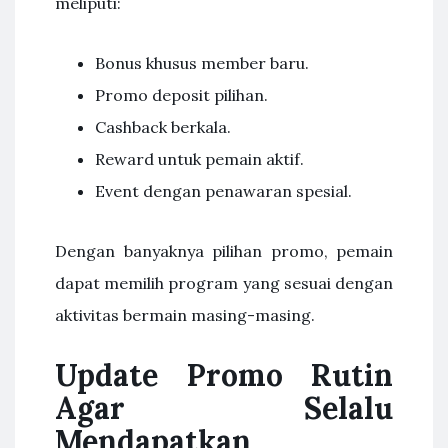
meliputi:
Bonus khusus member baru.
Promo deposit pilihan.
Cashback berkala.
Reward untuk pemain aktif.
Event dengan penawaran spesial.
Dengan banyaknya pilihan promo, pemain
dapat memilih program yang sesuai dengan
aktivitas bermain masing-masing.
Update Promo Rutin
Agar Selalu
Mendapatkan