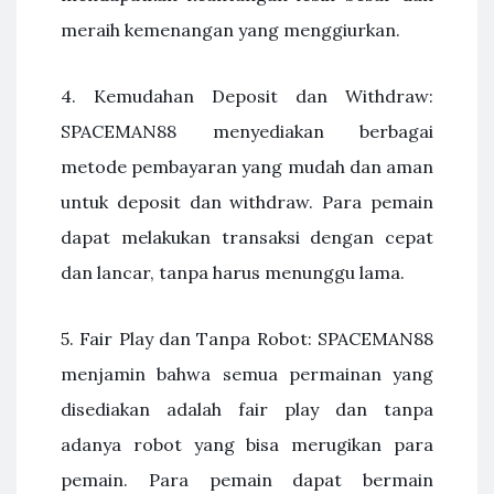
meraih kemenangan yang menggiurkan.
4. Kemudahan Deposit dan Withdraw:
SPACEMAN88 menyediakan berbagai
metode pembayaran yang mudah dan aman
untuk deposit dan withdraw. Para pemain
dapat melakukan transaksi dengan cepat
dan lancar, tanpa harus menunggu lama.
5. Fair Play dan Tanpa Robot: SPACEMAN88
menjamin bahwa semua permainan yang
disediakan adalah fair play dan tanpa
adanya robot yang bisa merugikan para
pemain. Para pemain dapat bermain