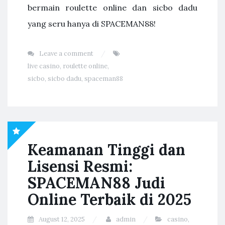
bermain roulette online dan sicbo dadu
yang seru hanya di SPACEMAN88!
Leave a comment
live casino
,
roulette online
,
sicbo
,
sicbo dadu
,
spaceman88
Keamanan Tinggi dan
Lisensi Resmi:
SPACEMAN88 Judi
Online Terbaik di 2025
August 12, 2025
admin
casino
,