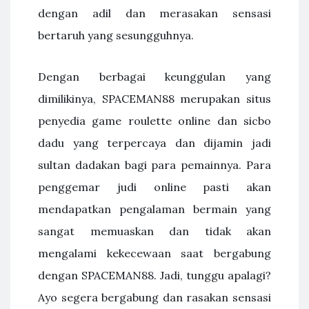
dengan adil dan merasakan sensasi
bertaruh yang sesungguhnya.
Dengan berbagai keunggulan yang
dimilikinya, SPACEMAN88 merupakan situs
penyedia game roulette online dan sicbo
dadu yang terpercaya dan dijamin jadi
sultan dadakan bagi para pemainnya. Para
penggemar judi online pasti akan
mendapatkan pengalaman bermain yang
sangat memuaskan dan tidak akan
mengalami kekecewaan saat bergabung
dengan SPACEMAN88. Jadi, tunggu apalagi?
Ayo segera bergabung dan rasakan sensasi