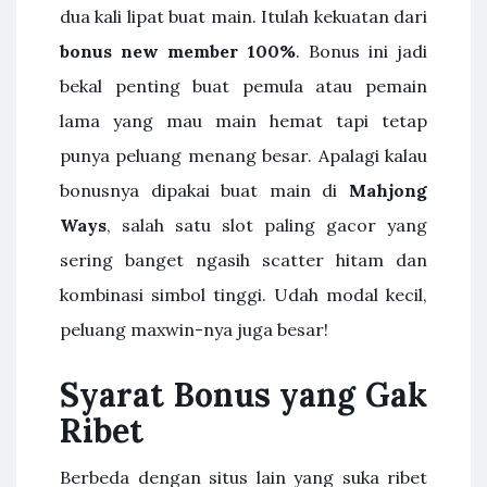
dua kali lipat buat main. Itulah kekuatan dari
bonus new member 100%
. Bonus ini jadi
bekal penting buat pemula atau pemain
lama yang mau main hemat tapi tetap
punya peluang menang besar. Apalagi kalau
bonusnya dipakai buat main di
Mahjong
Ways
, salah satu slot paling gacor yang
sering banget ngasih scatter hitam dan
kombinasi simbol tinggi. Udah modal kecil,
peluang maxwin-nya juga besar!
Syarat Bonus yang Gak
Ribet
Berbeda dengan situs lain yang suka ribet