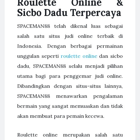
Roulette Online &
Sicbo Dadu Terpercaya
SPACEMAN88 telah dikenal luas sebagai
salah satu situs judi online terbaik di
Indonesia. Dengan berbagai permainan
unggulan seperti
roulette online
dan sicbo
dadu, SPACEMAN88 selalu menjadi pilihan
utama bagi para penggemar judi online.
Dibandingkan dengan situs-situs lainnya,
SPACEMAN88 menawarkan pengalaman
bermain yang sangat memuaskan dan tidak
akan membuat para pemain kecewa.
Roulette online merupakan salah satu