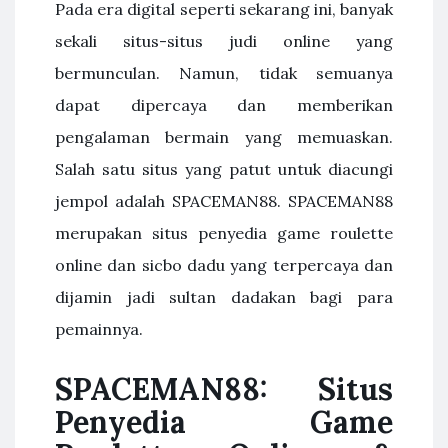
Pada era digital seperti sekarang ini, banyak
sekali situs-situs judi online yang
bermunculan. Namun, tidak semuanya
dapat dipercaya dan memberikan
pengalaman bermain yang memuaskan.
Salah satu situs yang patut untuk diacungi
jempol adalah SPACEMAN88. SPACEMAN88
merupakan situs penyedia game roulette
online dan sicbo dadu yang terpercaya dan
dijamin jadi sultan dadakan bagi para
pemainnya.
SPACEMAN88: Situs
Penyedia Game