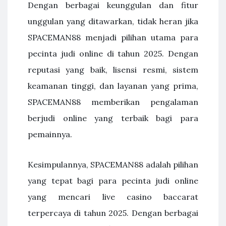
Dengan berbagai keunggulan dan fitur
unggulan yang ditawarkan, tidak heran jika
SPACEMAN88 menjadi pilihan utama para
pecinta judi online di tahun 2025. Dengan
reputasi yang baik, lisensi resmi, sistem
keamanan tinggi, dan layanan yang prima,
SPACEMAN88 memberikan pengalaman
berjudi online yang terbaik bagi para
pemainnya.
Kesimpulannya, SPACEMAN88 adalah pilihan
yang tepat bagi para pecinta judi online
yang mencari live casino baccarat
terpercaya di tahun 2025. Dengan berbagai