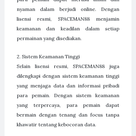
nyaman dalam berjudi online. Dengan
lisensi resmi, SPACEMAN88 menjamin
keamanan dan keadilan dalam setiap
permainan yang disediakan.
2. Sistem Keamanan Tinggi
Selain lisensi resmi, SPACEMAN88 juga
dilengkapi dengan sistem keamanan tinggi
yang menjaga data dan informasi pribadi
para pemain. Dengan sistem keamanan
yang terpercaya, para pemain dapat
bermain dengan tenang dan focus tanpa
khawatir tentang kebocoran data.