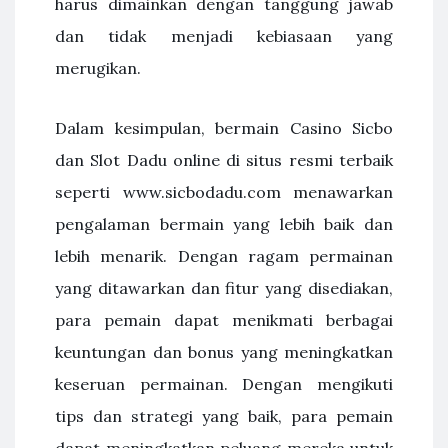
harus dimainkan dengan tanggung jawab
dan tidak menjadi kebiasaan yang
merugikan.
Dalam kesimpulan, bermain Casino Sicbo
dan Slot Dadu online di situs resmi terbaik
seperti www.sicbodadu.com menawarkan
pengalaman bermain yang lebih baik dan
lebih menarik. Dengan ragam permainan
yang ditawarkan dan fitur yang disediakan,
para pemain dapat menikmati berbagai
keuntungan dan bonus yang meningkatkan
keseruan permainan. Dengan mengikuti
tips dan strategi yang baik, para pemain
dapat meningkatkan peluang mereka untuk