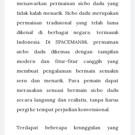
menawarkan permainan sicbo dadu yang
tidak kalah menarik. Sicbo dadu merupakan
permainan tradisional yang telah lama
dikenal di berbagai negara, termasuk
Indonesia. Di SPACEMAN88, permainan
sicbo dadu dikemas dengan tampilan
modern dan fitur-fitur canggih yang
membuat pengalaman bermain semakin
seru dan menarik. Para pemain dapat
merasakan sensasi bermain sicbo dadu
secara langsung dan realistis, tanpa harus
pergi ke tempat perjudian konvensional.
Terdapat beberapa keunggulan yang