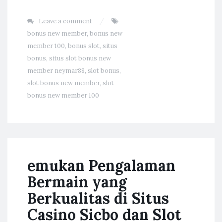
Leave a comment
bonus new member
,
bonus new
member 100
,
bonus slot
,
situs
bonus
,
situs slot bonus new
member neymar88
,
slot bonus
,
slot bonus new member
,
slot
bonus new member 100
emukan Pengalaman
Bermain yang
Berkualitas di Situs
Casino Sicbo dan Slot