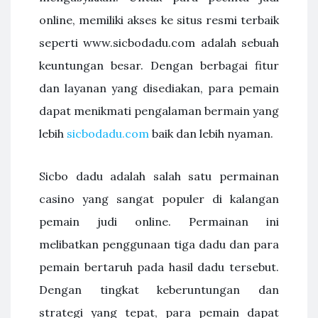
online, memiliki akses ke situs resmi terbaik
seperti www.sicbodadu.com adalah sebuah
keuntungan besar. Dengan berbagai fitur
dan layanan yang disediakan, para pemain
dapat menikmati pengalaman bermain yang
lebih
sicbodadu.com
baik dan lebih nyaman.
Sicbo dadu adalah salah satu permainan
casino yang sangat populer di kalangan
pemain judi online. Permainan ini
melibatkan penggunaan tiga dadu dan para
pemain bertaruh pada hasil dadu tersebut.
Dengan tingkat keberuntungan dan
strategi yang tepat, para pemain dapat