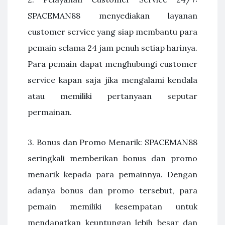
SPACEMAN88 menyediakan layanan
customer service yang siap membantu para
pemain selama 24 jam penuh setiap harinya.
Para pemain dapat menghubungi customer
service kapan saja jika mengalami kendala
atau memiliki pertanyaan seputar
permainan.
3. Bonus dan Promo Menarik: SPACEMAN88
seringkali memberikan bonus dan promo
menarik kepada para pemainnya. Dengan
adanya bonus dan promo tersebut, para
pemain memiliki kesempatan untuk
mendapatkan keuntungan lebih besar dan