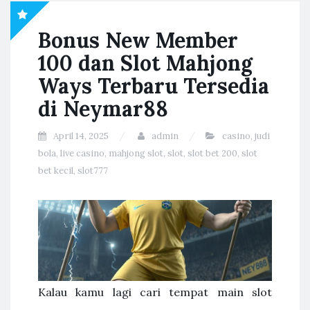
Bonus New Member
100 dan Slot Mahjong
Ways Terbaru Tersedia
di Neymar88
April 14, 2025
admin
casino
,
judi
bola
,
live casino
,
mahjong slot
,
slot
,
slot bet 200
,
slot
bet kecil
,
slot777
Kalau kamu lagi cari tempat main slot