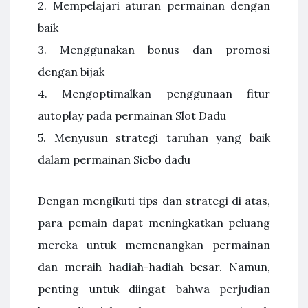
2. Mempelajari aturan permainan dengan
baik
3. Menggunakan bonus dan promosi
dengan bijak
4. Mengoptimalkan penggunaan fitur
autoplay pada permainan Slot Dadu
5. Menyusun strategi taruhan yang baik
dalam permainan Sicbo dadu
Dengan mengikuti tips dan strategi di atas,
para pemain dapat meningkatkan peluang
mereka untuk memenangkan permainan
dan meraih hadiah-hadiah besar. Namun,
penting untuk diingat bahwa perjudian