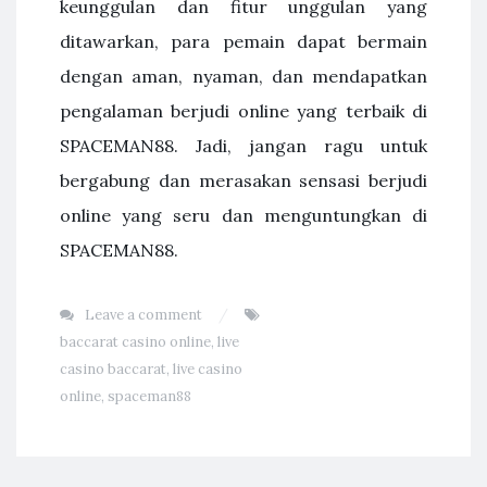
keunggulan dan fitur unggulan yang
ditawarkan, para pemain dapat bermain
dengan aman, nyaman, dan mendapatkan
pengalaman berjudi online yang terbaik di
SPACEMAN88. Jadi, jangan ragu untuk
bergabung dan merasakan sensasi berjudi
online yang seru dan menguntungkan di
SPACEMAN88.
Leave a comment
baccarat casino online
,
live
casino baccarat
,
live casino
online
,
spaceman88