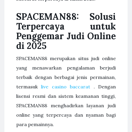
SPACEMAN88: Solusi
Terpercaya untuk
Penggemar Judi Online
di 2025
SPACEMAN88 merupakan situs judi online
yang menawarkan pengalaman berjudi
terbaik dengan berbagai jenis permainan,
termasuk
live casino baccarat
. Dengan
lisensi resmi dan sistem keamanan tinggi,
SPACEMAN88 menghadirkan layanan judi
online yang terpercaya dan nyaman bagi
para pemainnya.