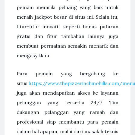
pemain memiliki peluang yang baik untuk
meraih jackpot besar di situs ini. Selain itu,
fitur-fitur inovatif seperti bonus putaran
gratis dan fitur tambahan lainnya juga
membuat permainan semakin menarik dan
mengasyikkan.
Para pemain yang bergabung ke
situs
https://www.thepizzeriachinohills.com/men
juga akan mendapatkan akses ke layanan
pelanggan yang tersedia 24/7. Tim
dukungan pelanggan yang ramah dan
profesional siap membantu para pemain
dalam hal apapun, mulai dari masalah teknis