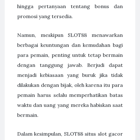
hingga pertanyaan tentang bonus dan
promosi yang tersedia.
Namun, meskipun SLOT88 menawarkan
berbagai keuntungan dan kemudahan bagi
para pemain, penting untuk tetap bermain
dengan tanggung jawab. Berjudi dapat
menjadi kebiasaan yang buruk jika tidak
dilakukan dengan bijak, oleh karena itu para
pemain harus selalu memperhatikan batas
waktu dan uang yang mereka habiskan saat
bermain.
Dalam kesimpulan, SLOT88 situs slot gacor