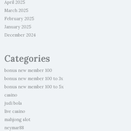
April 2025
March 2025
February 2025
January 2025
December 2024
Categories
bonus new member 100
bonus new member 100 to 3x
bonus new member 100 to 5x
casino
judi bola
live casino
mahjong slot
neymar88