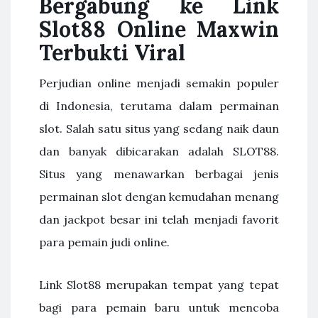
Bergabung ke Link
Slot88 Online Maxwin
Terbukti Viral
Perjudian online menjadi semakin populer
di Indonesia, terutama dalam permainan
slot. Salah satu situs yang sedang naik daun
dan banyak dibicarakan adalah SLOT88.
Situs yang menawarkan berbagai jenis
permainan slot dengan kemudahan menang
dan jackpot besar ini telah menjadi favorit
para pemain judi online.
Link Slot88 merupakan tempat yang tepat
bagi para pemain baru untuk mencoba