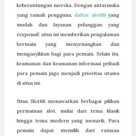
keberuntungan mereka. Dengan antarmuka
yang ramah pengguna,
daftar slot88
yang
mudah dan layanan pelanggan yang
responsif, situs ini memberikan pengalaman
bermain yang menyenangkan dan
mengasyikkan bagi para pemain. Selain itu,
keamanan dan keamanan informasi pribadi
para pemain juga menjadi prioritas utama
di situs ini.
Situs Slot88 menawarkan berbagai pilihan
permainan slot, mulai dari tema klasik
hingga tema modern yang menarik. Para
pemain dapat memilih dari ratusan