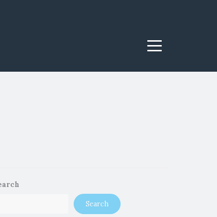
Menu
earch
Search