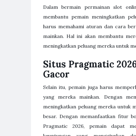
Dalam bermain permainan slot onli
membantu pemain meningkatkan pel
harus memahami aturan dan cara berm
mainkan. Hal ini akan membantu mere
meningkatkan peluang mereka untuk m
Situs Pragmatic 202
Gacor
Selain itu, pemain juga harus memper
yang mereka mainkan. Dengan mem
meningkatkan peluang mereka untuk 
besar. Dengan memanfaatkan fitur bo
Pragmatic 2026, pemain dapat me
keuntungan yang menggiurkan d