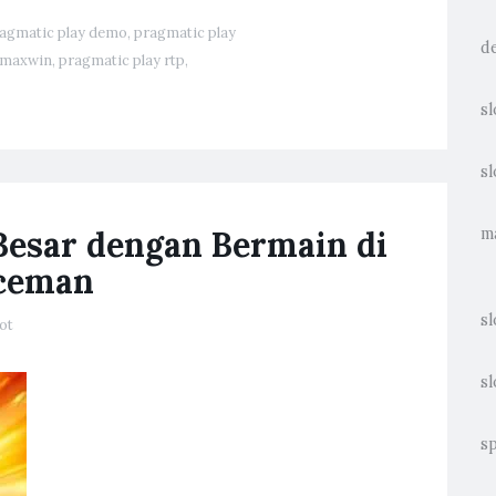
agmatic play demo
,
pragmatic play
d
 maxwin
,
pragmatic play rtp
,
sl
sl
m
esar dengan Bermain di
aceman
s
lot
sl
s