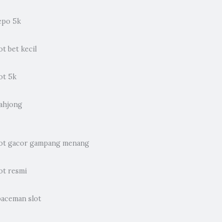
epo 5k
ot bet kecil
ot 5k
ahjong
lot gacor gampang menang
ot resmi
paceman slot