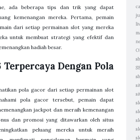
c
ne, ada beberapa tips dan trik yang dapat
ju
uang kemenangan mereka. Pertama, pemain
li
ain dari setiap permainan slot yang mereka
m
ka untuk membuat strategi yang efektif dan
n
emenangkan hadiah besar.
O
s
6 Terpercaya Dengan Pola
S
s
s
hatikan pola gacor dari setiap permainan slot
s
ahami pola gacor tersebut, pemain dapat
sl
memenangkan jackpot dan meraih kemenangan
sl
nus dan promosi yang ditawarkan oleh situs
sl
s
ningkatkan peluang mereka untuk meraih
s
an menikmati pengalaman bermain yang