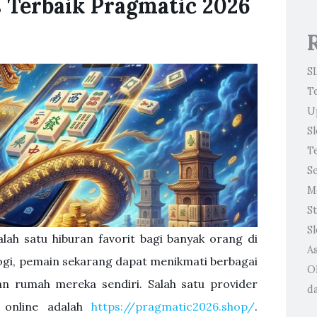
s Terbaik Pragmatic 2026
S
T
U
S
T
Se
M
S
S
alah satu hiburan favorit bagi banyak orang di
A
ogi, pemain sekarang dapat menikmati berbagai
O
n rumah mereka sendiri. Salah satu provider
d
n online adalah
https://pragmatic2026.shop/
.