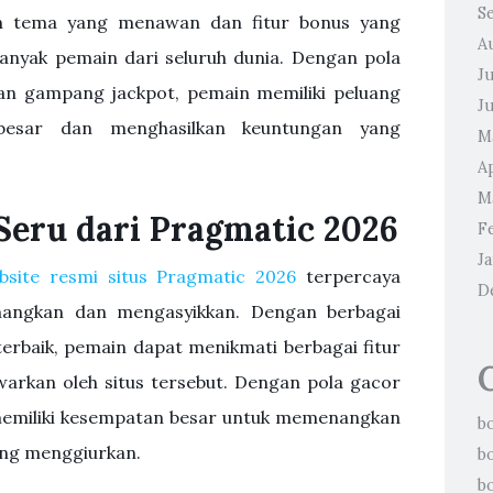
S
an tema yang menawan dan fitur bonus yang
A
anyak pemain dari seluruh dunia. Dengan pola
J
n gampang jackpot, pemain memiliki peluang
J
esar dan menghasilkan keuntungan yang
M
A
M
Seru dari Pragmatic 2026
F
J
bsite resmi situs Pragmatic 2026
terpercaya
D
angkan dan mengasyikkan. Dengan berbagai
terbaik, pemain dapat menikmati berbagai fitur
arkan oleh situs tersebut. Dengan pola gacor
memiliki kesempatan besar untuk memenangkan
b
ang menggiurkan.
b
b