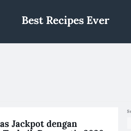
Best Recipes Ever
S
as Jackpot dengan