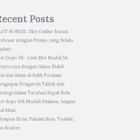
Recent Posts
LOT BONUS : Slot Online Bonus
erbesar dengan Promo yang Selalu
pdate
lot Depo 5K : Link Slot Modal 5K
erpercaya dengan Akses Stabil
ni dan Sains di Balik Formasi:
engupas Pengaruh Taktik dan
trategi dalam Taruhan Sepak Bola
lot depo 10k Mudah Diakses, Jangan
sal Main
lympus Zeus: Pahami Ikon, Tumble,
an Scatter