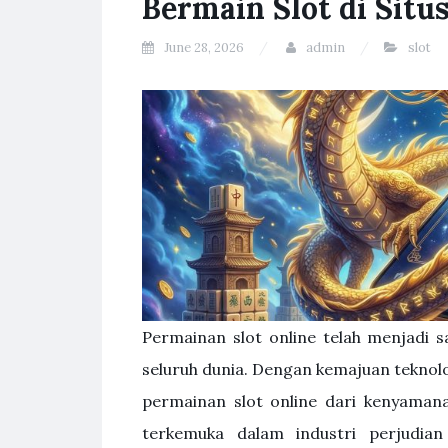
Bermain Slot di Situ
June 28, 2026
admin
slot
Permainan slot online telah menjadi s
seluruh dunia. Dengan kemajuan teknol
permainan slot online dari kenyamana
terkemuka dalam industri perjudia