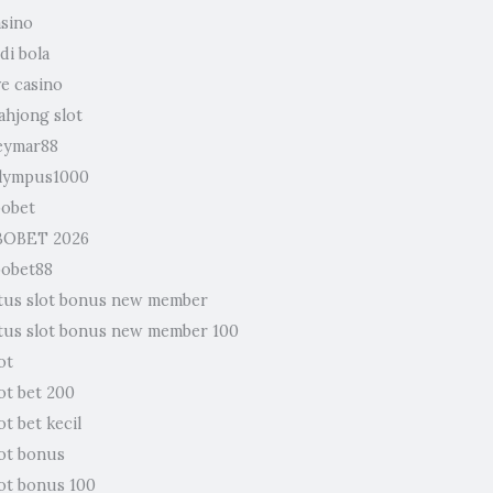
asino
di bola
ve casino
ahjong slot
eymar88
lympus1000
bobet
BOBET 2026
bobet88
itus slot bonus new member
itus slot bonus new member 100
ot
ot bet 200
ot bet kecil
lot bonus
lot bonus 100