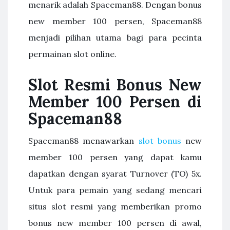
menarik adalah Spaceman88. Dengan bonus
new member 100 persen, Spaceman88
menjadi pilihan utama bagi para pecinta
permainan slot online.
Slot Resmi Bonus New
Member 100 Persen di
Spaceman88
Spaceman88 menawarkan
slot bonus
new
member 100 persen yang dapat kamu
dapatkan dengan syarat Turnover (TO) 5x.
Untuk para pemain yang sedang mencari
situs slot resmi yang memberikan promo
bonus new member 100 persen di awal,