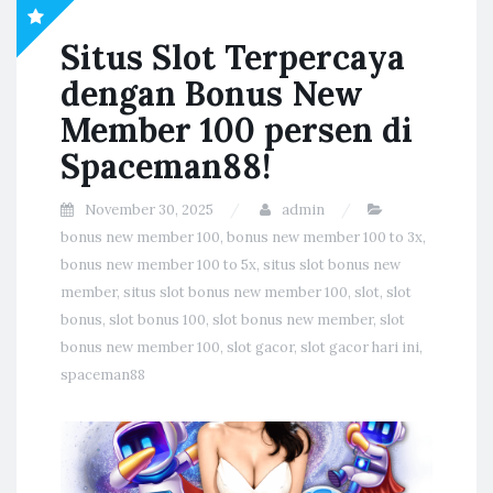
Situs Slot Terpercaya
dengan Bonus New
Member 100 persen di
Spaceman88!
November 30, 2025
admin
bonus new member 100
,
bonus new member 100 to 3x
,
bonus new member 100 to 5x
,
situs slot bonus new
member
,
situs slot bonus new member 100
,
slot
,
slot
bonus
,
slot bonus 100
,
slot bonus new member
,
slot
bonus new member 100
,
slot gacor
,
slot gacor hari ini
,
spaceman88