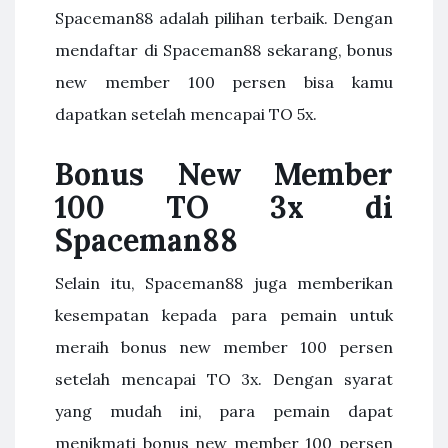
Spaceman88 adalah pilihan terbaik. Dengan
mendaftar di Spaceman88 sekarang, bonus
new member 100 persen bisa kamu
dapatkan setelah mencapai TO 5x.
Bonus New Member
100 TO 3x di
Spaceman88
Selain itu, Spaceman88 juga memberikan
kesempatan kepada para pemain untuk
meraih bonus new member 100 persen
setelah mencapai TO 3x. Dengan syarat
yang mudah ini, para pemain dapat
menikmati bonus new member 100 persen