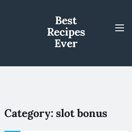
Best
Recipes
Menu
Ever
Category:
slot bonus