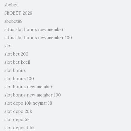
sbobet
SBOBET 2026
sbobet88
situs slot bonus new member
situs slot bonus new member 100
slot
slot bet 200
slot bet kecil
slot bonus
slot bonus 100
slot bonus new member
slot bonus new member 100
slot depo 10k neymar88
slot depo 20k
slot depo 5k
slot deposit 5k