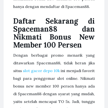
hanya dengan mendaftar di Spaceman88.
Daftar Sekarang di
Spaceman88 dan
Nikmati Bonus New
Member 100 Persen
Dengan berbagai promo menarik yang
ditawarkan Spaceman88, tidak heran jika
situs
slot gacor depo 10k
ini menjadi favorit
bagi para penggemar slot online. Nikmati
bonus new member 100 persen hanya ada
di Spaceman88 dengan syarat yang mudah,
yaitu setelah mencapai TO 5x. Jadi, tunggu