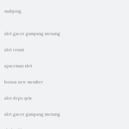
mahjong
slot gacor gampang menang
slot resmi
spaceman slot
bonus new member
slot depo qris
slot gacor gampang menang