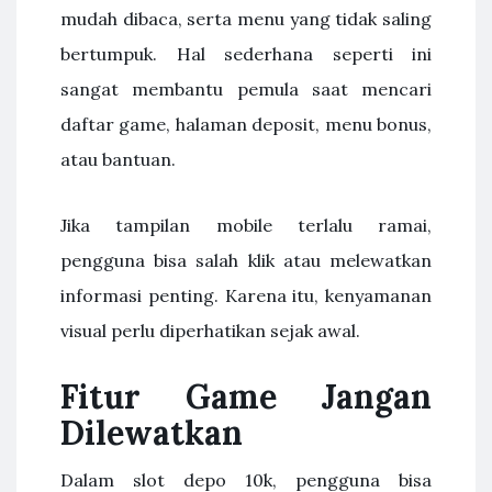
mudah dibaca, serta menu yang tidak saling
bertumpuk. Hal sederhana seperti ini
sangat membantu pemula saat mencari
daftar game, halaman deposit, menu bonus,
atau bantuan.
Jika tampilan mobile terlalu ramai,
pengguna bisa salah klik atau melewatkan
informasi penting. Karena itu, kenyamanan
visual perlu diperhatikan sejak awal.
Fitur Game Jangan
Dilewatkan
Dalam slot depo 10k, pengguna bisa