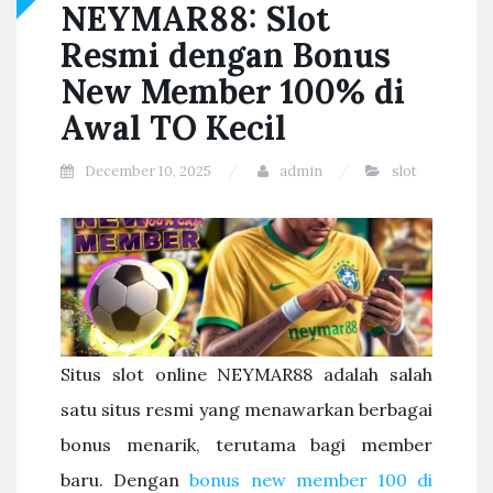
NEYMAR88: Slot
Resmi dengan Bonus
New Member 100% di
Awal TO Kecil
December 10, 2025
admin
slot
Situs slot online NEYMAR88 adalah salah
satu situs resmi yang menawarkan berbagai
bonus menarik, terutama bagi member
baru. Dengan
bonus new member 100 di