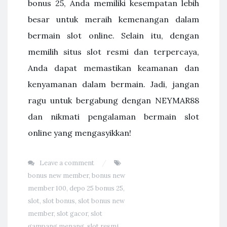
bonus 25, Anda memiliki kesempatan lebih
besar untuk meraih kemenangan dalam
bermain slot online. Selain itu, dengan
memilih situs slot resmi dan terpercaya,
Anda dapat memastikan keamanan dan
kenyamanan dalam bermain. Jadi, jangan
ragu untuk bergabung dengan NEYMAR88
dan nikmati pengalaman bermain slot
online yang mengasyikkan!
Leave a comment
bonus new member
,
bonus new
member 100
,
depo 25 bonus 25
,
slot
,
slot bonus
,
slot bonus new
member
,
slot gacor
,
slot
gampang menang
,
slot resmi