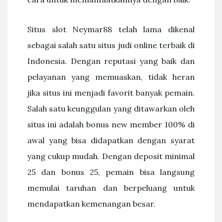
Situs slot Neymar88 telah lama dikenal
sebagai salah satu situs judi online terbaik di
Indonesia. Dengan reputasi yang baik dan
pelayanan yang memuaskan, tidak heran
jika situs ini menjadi favorit banyak pemain.
Salah satu keunggulan yang ditawarkan oleh
situs ini adalah bonus new member 100% di
awal yang bisa didapatkan dengan syarat
yang cukup mudah. Dengan deposit minimal
25 dan bonus 25, pemain bisa langsung
memulai taruhan dan berpeluang untuk
mendapatkan kemenangan besar.