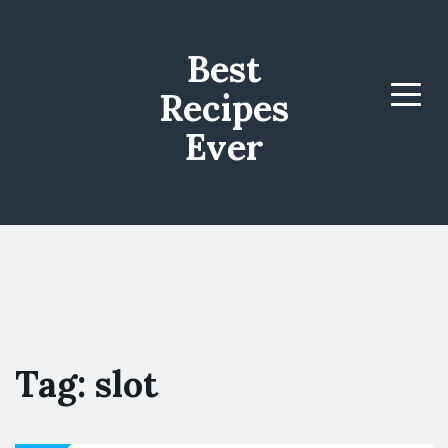
Best
Recipes
Menu
Ever
Tag:
slot