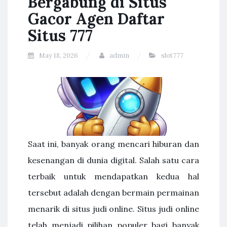
Bergabung di Situs
Gacor Agen Daftar
Situs 777
May 18, 2026
admin
slot777
Saat ini, banyak orang mencari hiburan dan
kesenangan di dunia digital. Salah satu cara
terbaik untuk mendapatkan kedua hal
tersebut adalah dengan bermain permainan
menarik di situs judi online. Situs judi online
telah menjadi pilihan populer bagi banyak