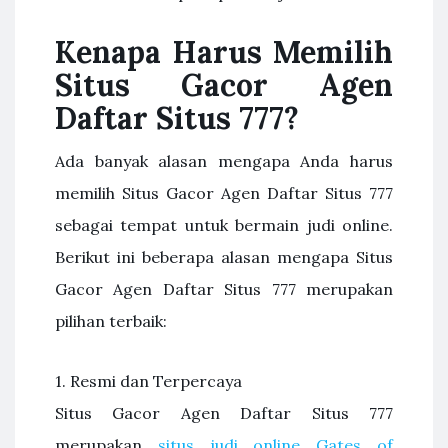
Kenapa Harus Memilih
Situs Gacor Agen
Daftar Situs 777?
Ada banyak alasan mengapa Anda harus
memilih Situs Gacor Agen Daftar Situs 777
sebagai tempat untuk bermain judi online.
Berikut ini beberapa alasan mengapa Situs
Gacor Agen Daftar Situs 777 merupakan
pilihan terbaik:
1. Resmi dan Terpercaya
Situs Gacor Agen Daftar Situs 777
merupakan
situs judi online Gates of