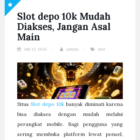
Slot depo 10k Mudah
Diakses, Jangan Asal
Main
July 13, 2026
admin
slot
Situs
Slot depo 10k
banyak diminati karena
bisa diakses dengan mudah melalui
perangkat mobile. Bagi pengguna yang
sering membuka platform lewat ponsel,