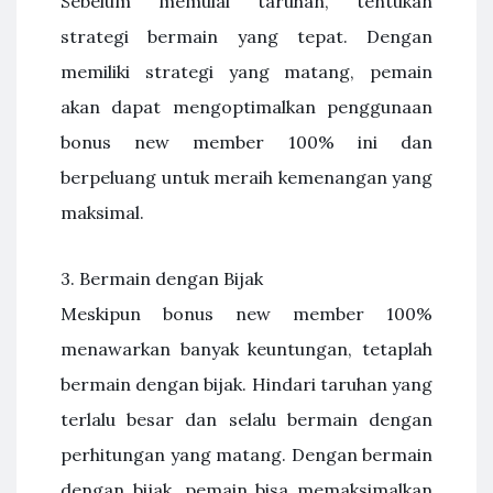
Sebelum memulai taruhan, tentukan
strategi bermain yang tepat. Dengan
memiliki strategi yang matang, pemain
akan dapat mengoptimalkan penggunaan
bonus new member 100% ini dan
berpeluang untuk meraih kemenangan yang
maksimal.
3. Bermain dengan Bijak
Meskipun bonus new member 100%
menawarkan banyak keuntungan, tetaplah
bermain dengan bijak. Hindari taruhan yang
terlalu besar dan selalu bermain dengan
perhitungan yang matang. Dengan bermain
dengan bijak, pemain bisa memaksimalkan