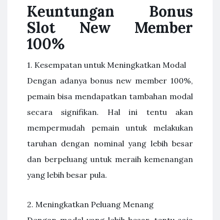
Keuntungan Bonus
Slot New Member
100%
1. Kesempatan untuk Meningkatkan Modal
Dengan adanya bonus new member 100%,
pemain bisa mendapatkan tambahan modal
secara signifikan. Hal ini tentu akan
mempermudah pemain untuk melakukan
taruhan dengan nominal yang lebih besar
dan berpeluang untuk meraih kemenangan
yang lebih besar pula.
2. Meningkatkan Peluang Menang
Dengan modal yang lebih besar, tentu saja