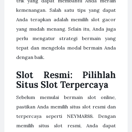
trik yang dapat membantu Anda meraih
kemenangan. Salah satu tips yang dapat
Anda terapkan adalah memilih slot gacor
yang mudah menang. Selain itu, Anda juga
perlu mengatur strategi bermain yang
tepat dan mengelola modal bermain Anda
dengan baik.
Slot Resmi: Pilihlah
Situs Slot Terpercaya
Sebelum memulai bermain slot online,
pastikan Anda memilih situs slot resmi dan
terpercaya seperti NEYMAR88. Dengan
memilih situs slot resmi, Anda dapat