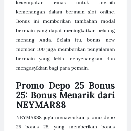
kesempatan emas untuk meraih
kemenangan dalam bermain slot online.
Bonus ini memberikan tambahan modal
bermain yang dapat meningkatkan peluang
menang Anda. Selain itu, bonus new
member 100 juga memberikan pengalaman
bermain yang lebih menyenangkan dan
mengasyikkan bagi para pemain.
Promo Depo 25 Bonus
25: Bonus Menarik dari
NEYMAR88
NEYMAR88 juga menawarkan promo depo
25 bonus 25, yang memberikan bonus