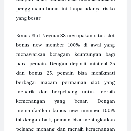
penggunaan bonus ini tanpa adanya risiko
yang besar.
Bonus Slot Neymar88 merupakan situs slot
bonus new member 100% di awal yang
menawarkan beragam keuntungan bagi
para pemain. Dengan deposit minimal 25
dan bonus 25, pemain bisa menikmati
berbagai macam permainan slot yang
menarik dan berpeluang untuk meraih
kemenangan yang besar. Dengan
memanfaatkan bonus new member 100%
ini dengan baik, pemain bisa meningkatkan
peluang menang dan meraih kemenangan