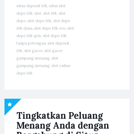
situs deposit 10k
,
situs slot
depo 10k
,
slot
,
slot 10k
,
slot
depo
,
slot depo 10k
,
slot depo
10k dana
,
slot depo 10k ovo
,
slot
depo 10k qris
,
slot depo 10k
tanpa potongan
,
slot deposit
10k
,
slot gacor
,
slot gacor
gampang menang
,
slot
gampang menang
,
slot online
depo 10k
Tingkatkan Peluang
Menang Anda dengan