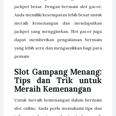
jackpot besar. Dengan bermain slot gacor,
Anda memiliki kesempatan lebih besar untuk
meraih kemenangan dan mendapatkan
jackpot yang menggiurkan. Slot gacor juga
dapat memberikan pengalaman bermain
yang lebih seru dan mengasyikkan bagi para
pemain.
Slot Gampang Menang:
Tips dan Trik untuk
Meraih Kemenangan
Untuk meraih kemenangan dalam bermain
slot online, Anda perlu memahami tips dan