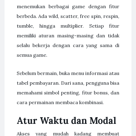
menemukan berbagai game dengan fitur
berbeda. Ada wild, scatter, free spin, respin,
tumble, hingga multiplier. Setiap fitur
memiliki aturan masing-masing dan tidak
selalu bekerja dengan cara yang sama di
semua game.
Sebelum bermain, buka menu informasi atau
tabel pembayaran. Dari sana, pengguna bisa
memahami simbol penting, fitur bonus, dan
cara permainan membaca kombinasi.
Atur Waktu dan Modal
Akses yang mudah kadang membuat