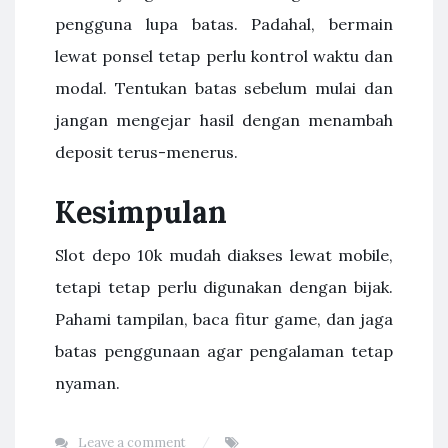
pengguna lupa batas. Padahal, bermain
lewat ponsel tetap perlu kontrol waktu dan
modal. Tentukan batas sebelum mulai dan
jangan mengejar hasil dengan menambah
deposit terus-menerus.
Kesimpulan
Slot depo 10k mudah diakses lewat mobile,
tetapi tetap perlu digunakan dengan bijak.
Pahami tampilan, baca fitur game, dan jaga
batas penggunaan agar pengalaman tetap
nyaman.
Leave a comment