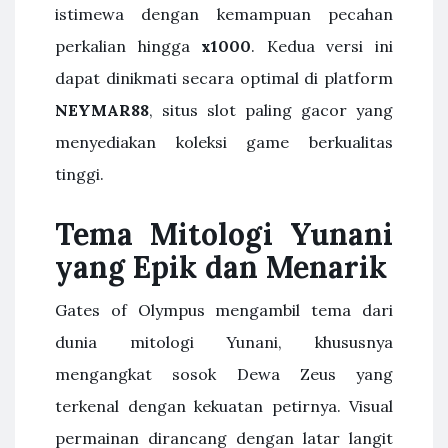
istimewa dengan kemampuan pecahan
perkalian hingga
x1000
. Kedua versi ini
dapat dinikmati secara optimal di platform
NEYMAR88
, situs slot paling gacor yang
menyediakan koleksi game berkualitas
tinggi.
Tema Mitologi Yunani
yang Epik dan Menarik
Gates of Olympus mengambil tema dari
dunia mitologi Yunani, khususnya
mengangkat sosok Dewa Zeus yang
terkenal dengan kekuatan petirnya. Visual
permainan dirancang dengan latar langit