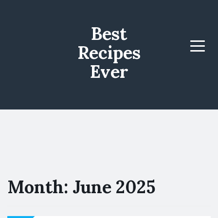
Best
Recipes
Menu
Ever
Month:
June 2025