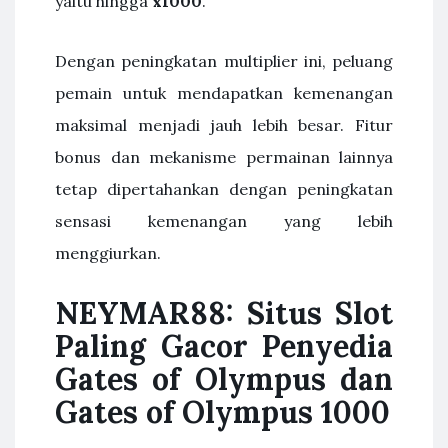
yaitu hingga
x1000
.
Dengan peningkatan multiplier ini, peluang
pemain untuk mendapatkan kemenangan
maksimal menjadi jauh lebih besar. Fitur
bonus dan mekanisme permainan lainnya
tetap dipertahankan dengan peningkatan
sensasi kemenangan yang lebih
menggiurkan.
NEYMAR88: Situs Slot
Paling Gacor Penyedia
Gates of Olympus dan
Gates of Olympus 1000