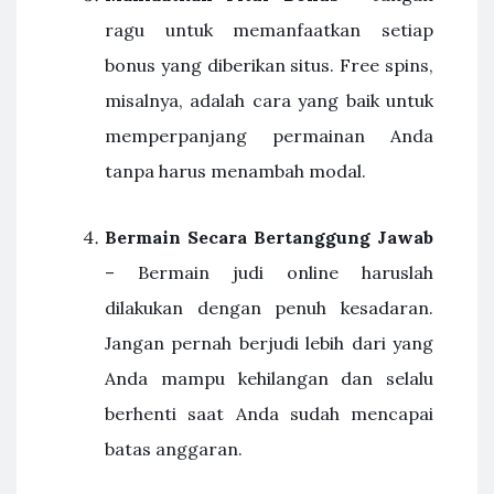
ragu untuk memanfaatkan setiap
bonus yang diberikan situs. Free spins,
misalnya, adalah cara yang baik untuk
memperpanjang permainan Anda
tanpa harus menambah modal.
Bermain Secara Bertanggung Jawab
– Bermain judi online haruslah
dilakukan dengan penuh kesadaran.
Jangan pernah berjudi lebih dari yang
Anda mampu kehilangan dan selalu
berhenti saat Anda sudah mencapai
batas anggaran.