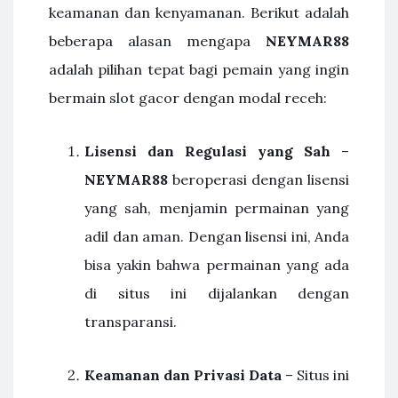
keamanan dan kenyamanan. Berikut adalah
beberapa alasan mengapa
NEYMAR88
adalah pilihan tepat bagi pemain yang ingin
bermain slot gacor dengan modal receh:
Lisensi dan Regulasi yang Sah
–
NEYMAR88
beroperasi dengan lisensi
yang sah, menjamin permainan yang
adil dan aman. Dengan lisensi ini, Anda
bisa yakin bahwa permainan yang ada
di situs ini dijalankan dengan
transparansi.
Keamanan dan Privasi Data
– Situs ini