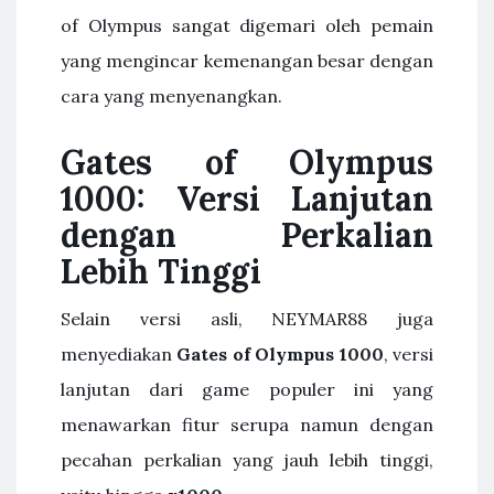
of Olympus sangat digemari oleh pemain
yang mengincar kemenangan besar dengan
cara yang menyenangkan.
Gates of Olympus
1000: Versi Lanjutan
dengan Perkalian
Lebih Tinggi
Selain versi asli, NEYMAR88 juga
menyediakan
Gates of Olympus 1000
, versi
lanjutan dari game populer ini yang
menawarkan fitur serupa namun dengan
pecahan perkalian yang jauh lebih tinggi,