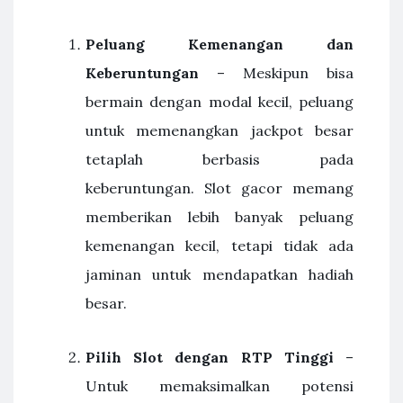
Peluang Kemenangan dan
Keberuntungan
– Meskipun bisa
bermain dengan modal kecil, peluang
untuk memenangkan jackpot besar
tetaplah berbasis pada
keberuntungan. Slot gacor memang
memberikan lebih banyak peluang
kemenangan kecil, tetapi tidak ada
jaminan untuk mendapatkan hadiah
besar.
Pilih Slot dengan RTP Tinggi
–
Untuk memaksimalkan potensi