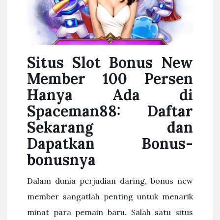
Situs Slot Bonus New
Member 100 Persen
Hanya Ada di
Spaceman88: Daftar
Sekarang dan
Dapatkan Bonus-
bonusnya
Dalam dunia perjudian daring, bonus new
member sangatlah penting untuk menarik
minat para pemain baru. Salah satu situs