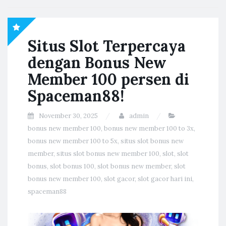
Situs Slot Terpercaya
dengan Bonus New
Member 100 persen di
Spaceman88!
November 30, 2025
admin
bonus new member 100
,
bonus new member 100 to 3x
,
bonus new member 100 to 5x
,
situs slot bonus new
member
,
situs slot bonus new member 100
,
slot
,
slot
bonus
,
slot bonus 100
,
slot bonus new member
,
slot
bonus new member 100
,
slot gacor
,
slot gacor hari ini
,
spaceman88