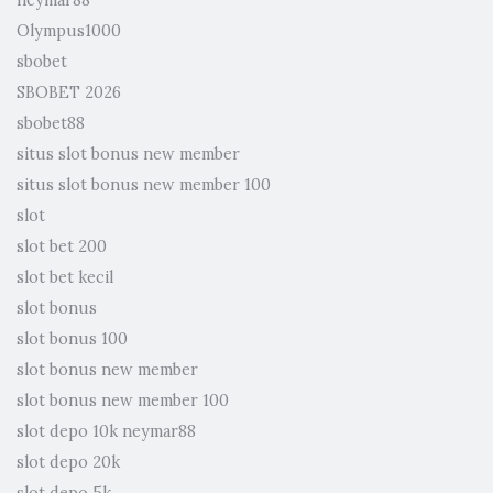
Olympus1000
sbobet
SBOBET 2026
sbobet88
situs slot bonus new member
situs slot bonus new member 100
slot
slot bet 200
slot bet kecil
slot bonus
slot bonus 100
slot bonus new member
slot bonus new member 100
slot depo 10k neymar88
slot depo 20k
slot depo 5k