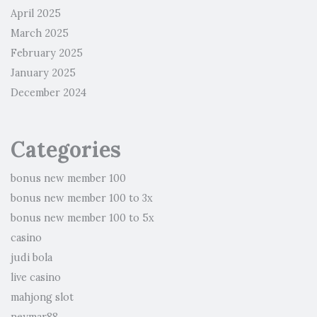
April 2025
March 2025
February 2025
January 2025
December 2024
Categories
bonus new member 100
bonus new member 100 to 3x
bonus new member 100 to 5x
casino
judi bola
live casino
mahjong slot
neymar88