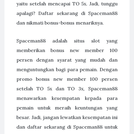
yaitu setelah mencapai TO 5x. Jadi, tunggu
apalagi? Daftar sekarang di Spaceman88
dan nikmati bonus-bonus menariknya.
Spaceman88 adalah situs slot yang
memberikan bonus new member 100
persen dengan syarat yang mudah dan
menguntungkan bagi para pemain. Dengan
promo bonus new member 100 persen
setelah TO 5x dan TO 3x, Spaceman88
menawarkan kesempatan kepada para
pemain untuk meraih keuntungan yang
besar. Jadi, jangan lewatkan kesempatan ini
dan daftar sekarang di Spaceman88 untuk