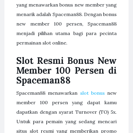
yang menawarkan bonus new member yang
menarik adalah Spaceman88. Dengan bonus
new member 100 persen, Spaceman88
menjadi pilihan utama bagi para pecinta
permainan slot online.
Slot Resmi Bonus New
Member 100 Persen di
Spaceman88
Spaceman88 menawarkan
slot bonus
new
member 100 persen yang dapat kamu
dapatkan dengan syarat Turnover (TO) 5x.
Untuk para pemain yang sedang mencari
situs slot resmi yang memberikan promo