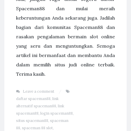
Spaceman88 dan mulai meraih
keberuntungan Anda sekarang juga. Jadilah
bagian dari komunitas Spaceman88 dan
rasakan pengalaman bermain slot online
yang seru dan menguntungkan. Semoga
artikel ini bermanfaat dan membantu Anda
dalam memilih situs judi online terbaik.
Terima kasih.
Leave a comment
daftar spaceman88
,
link
alternatif spaceman88
,
link
spaceman88
,
login spaceman88
,
situs spaceman88
,
spaceman
88
,
spaceman 88 slot
,