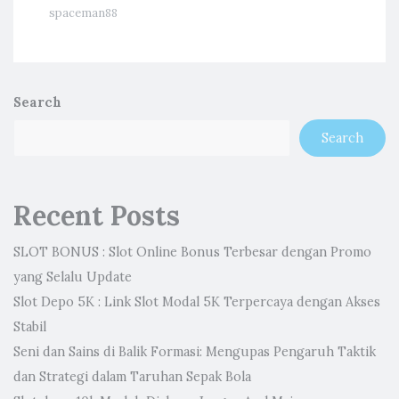
spaceman88
Search
Search
Recent Posts
SLOT BONUS : Slot Online Bonus Terbesar dengan Promo
yang Selalu Update
Slot Depo 5K : Link Slot Modal 5K Terpercaya dengan Akses
Stabil
Seni dan Sains di Balik Formasi: Mengupas Pengaruh Taktik
dan Strategi dalam Taruhan Sepak Bola