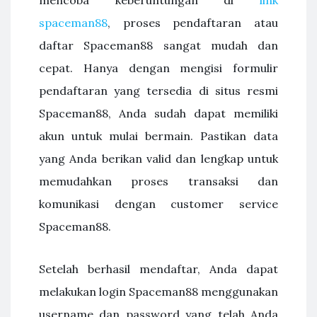
mencoba keberuntungan di
link
spaceman88
, proses pendaftaran atau
daftar Spaceman88 sangat mudah dan
cepat. Hanya dengan mengisi formulir
pendaftaran yang tersedia di situs resmi
Spaceman88, Anda sudah dapat memiliki
akun untuk mulai bermain. Pastikan data
yang Anda berikan valid dan lengkap untuk
memudahkan proses transaksi dan
komunikasi dengan customer service
Spaceman88.
Setelah berhasil mendaftar, Anda dapat
melakukan login Spaceman88 menggunakan
username dan password yang telah Anda