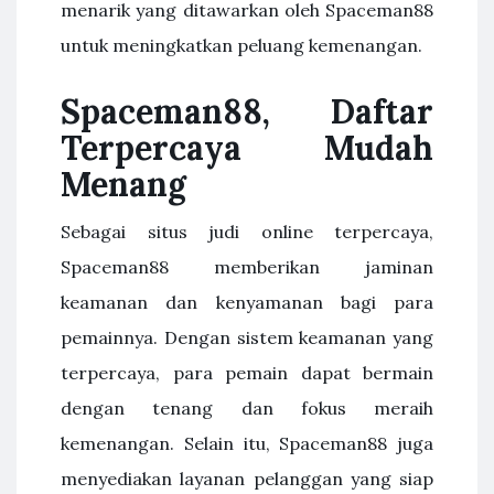
menarik yang ditawarkan oleh Spaceman88
untuk meningkatkan peluang kemenangan.
Spaceman88, Daftar
Terpercaya Mudah
Menang
Sebagai situs judi online terpercaya,
Spaceman88 memberikan jaminan
keamanan dan kenyamanan bagi para
pemainnya. Dengan sistem keamanan yang
terpercaya, para pemain dapat bermain
dengan tenang dan fokus meraih
kemenangan. Selain itu, Spaceman88 juga
menyediakan layanan pelanggan yang siap