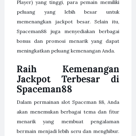
Player) yang tinggi, para pemain memiliki
peluang yang lebih besar untuk
memenangkan jackpot besar. Selain itu,
Spaceman88 juga menyediakan berbagai
bonus dan promosi menarik yang dapat
meningkatkan peluang kemenangan Anda.
Raih Kemenangan
Jackpot Terbesar di
Spaceman88
Dalam permainan slot Spaceman 88, Anda
akan menemukan berbagai tema dan fitur
menarik yang membuat pengalaman
bermain menjadi lebih seru dan menghibur.