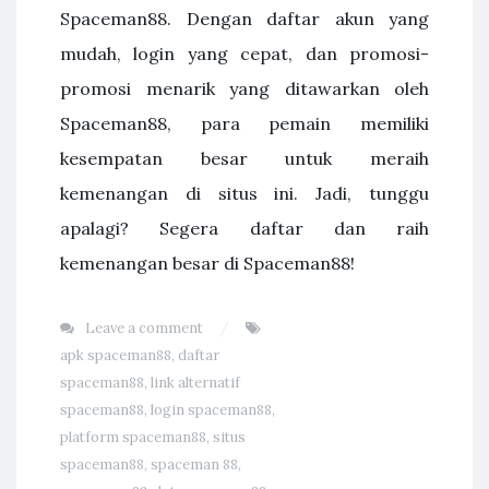
Spaceman88. Dengan daftar akun yang
mudah, login yang cepat, dan promosi-
promosi menarik yang ditawarkan oleh
Spaceman88, para pemain memiliki
kesempatan besar untuk meraih
kemenangan di situs ini. Jadi, tunggu
apalagi? Segera daftar dan raih
kemenangan besar di Spaceman88!
Leave a comment
apk spaceman88
,
daftar
spaceman88
,
link alternatif
spaceman88
,
login spaceman88
,
platform spaceman88
,
situs
spaceman88
,
spaceman 88
,