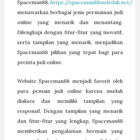
Spaceman88.
https://spaceman88meledak.net/
menawarkan berbagai jenis permainan judi
online yang menarik dan menantang.
Dilengkapi dengan fitur-fitur yang inovatif,
serta tampilan yang menarik, menjadikan
Spaceman88 pilihan yang tepat bagi para
pecinta judi online.
Website Spaceman88 menjadi favorit oleh
para pemain judi online karena mudah
diakses dan memiliki tampilan yang
responsif. Dengan tampilan yang menarik
dan fitur-fitur yang lengkap, Spaceman88
memberikan pengalaman bermain yang