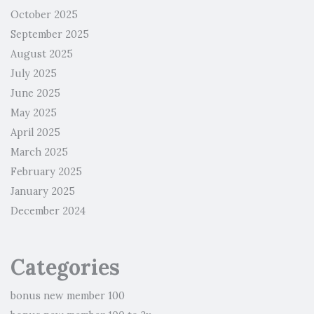
October 2025
September 2025
August 2025
July 2025
June 2025
May 2025
April 2025
March 2025
February 2025
January 2025
December 2024
Categories
bonus new member 100