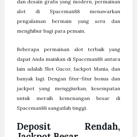
dan desain grafis yang modern, permainan
slot di Spaceman88 menawarkan
pengalaman bermain yang seru dan
menghibur bagi para pemain.
Beberapa permainan slot terbaik yang
dapat Anda mainkan di Spaceman88 antara
lain adalah Slot Gacor, Jackpot Mania, dan
banyak lagi. Dengan fitur-fitur bonus dan
jackpot yang menggiurkan, kesempatan
untuk meraih kemenangan besar di
Spaceman88 sangatlah tinggi.
Deposit Rendah,
Jackpot Besar