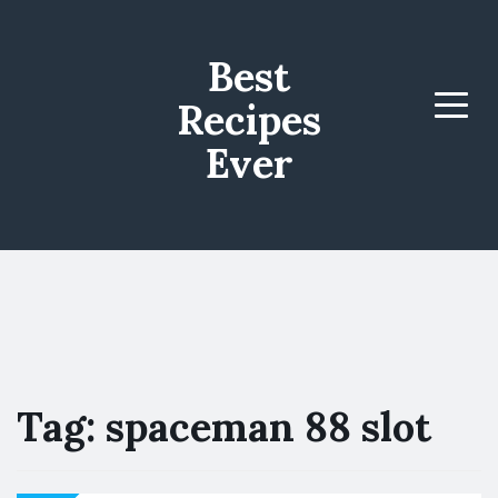
Best
Recipes
Menu
Ever
Tag:
spaceman 88 slot