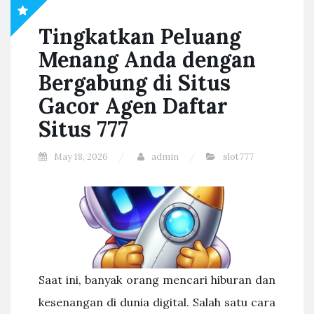
Tingkatkan Peluang
Menang Anda dengan
Bergabung di Situs
Gacor Agen Daftar
Situs 777
May 18, 2026
admin
slot777
Saat ini, banyak orang mencari hiburan dan
kesenangan di dunia digital. Salah satu cara