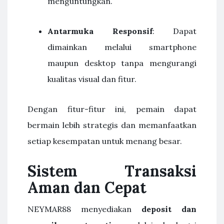
menguntungkan.
Antarmuka Responsif
: Dapat
dimainkan melalui smartphone
maupun desktop tanpa mengurangi
kualitas visual dan fitur.
Dengan fitur-fitur ini, pemain dapat
bermain lebih strategis dan memanfaatkan
setiap kesempatan untuk menang besar.
Sistem Transaksi
Aman dan Cepat
NEYMAR88 menyediakan
deposit dan