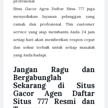
profesional
Situs Gacor Agen Daftar Situs 777 juga
menyediakan layanan pelanggan yang
ramah dan profesional. Tim customer
service yang siap membantu Anda 24 jam
setiap hari akan memberikan respon cepat
dan solusi terbaik untuk setiap masalah
yang Anda hadapi.
Jangan Ragu dan
Bergabunglah
Sekarang di Situs
Gacor Agen Daftar
Situs 777 Resmi dan