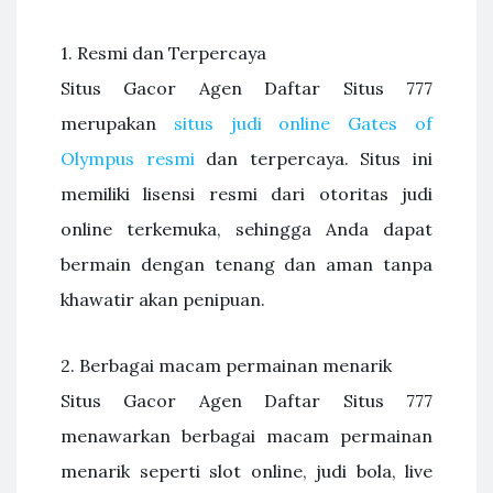
1. Resmi dan Terpercaya
Situs Gacor Agen Daftar Situs 777
merupakan
situs judi online Gates of
Olympus resmi
dan terpercaya. Situs ini
memiliki lisensi resmi dari otoritas judi
online terkemuka, sehingga Anda dapat
bermain dengan tenang dan aman tanpa
khawatir akan penipuan.
2. Berbagai macam permainan menarik
Situs Gacor Agen Daftar Situs 777
menawarkan berbagai macam permainan
menarik seperti slot online, judi bola, live