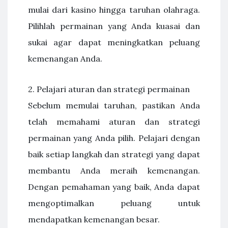
mulai dari kasino hingga taruhan olahraga.
Pilihlah permainan yang Anda kuasai dan
sukai agar dapat meningkatkan peluang
kemenangan Anda.
2. Pelajari aturan dan strategi permainan
Sebelum memulai taruhan, pastikan Anda
telah memahami aturan dan strategi
permainan yang Anda pilih. Pelajari dengan
baik setiap langkah dan strategi yang dapat
membantu Anda meraih kemenangan.
Dengan pemahaman yang baik, Anda dapat
mengoptimalkan peluang untuk
mendapatkan kemenangan besar.