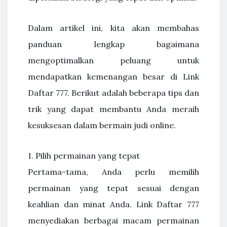
Dalam artikel ini, kita akan membahas
panduan lengkap bagaimana
mengoptimalkan peluang untuk
mendapatkan kemenangan besar di Link
Daftar 777. Berikut adalah beberapa tips dan
trik yang dapat membantu Anda meraih
kesuksesan dalam bermain judi online.
1. Pilih permainan yang tepat
Pertama-tama, Anda perlu memilih
permainan yang tepat sesuai dengan
keahlian dan minat Anda. Link Daftar 777
menyediakan berbagai macam permainan