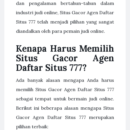
dan pengalaman bertahun-tahun dalam
industri judi online, Situs Gacor Agen Daftar
Situs 777 telah menjadi pilihan yang sangat
diandalkan oleh para pemain judi online.
Kenapa Harus Memilih
Situs Gacor Agen
Daftar Situs 777?
Ada banyak alasan mengapa Anda harus
memilih Situs Gacor Agen Daftar Situs 777
sebagai tempat untuk bermain judi online.
Berikut ini beberapa alasan mengapa Situs
Gacor Agen Daftar Situs 777 merupakan
pilihan terbaik: