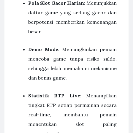
Pola Slot Gacor Harian
: Menunjukkan
daftar game yang sedang gacor dan
berpotensi memberikan kemenangan
besar.
Demo Mode
: Memungkinkan pemain
mencoba game tanpa risiko saldo,
sehingga lebih memahami mekanisme
dan bonus game.
Statistik RTP Live
: Menampilkan
tingkat RTP setiap permainan secara
real-time, membantu pemain
menentukan slot paling