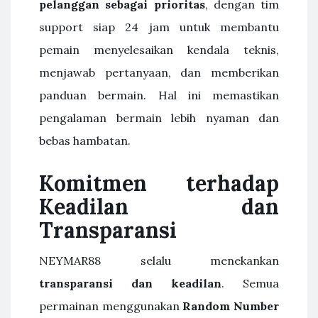
pelanggan sebagai prioritas
, dengan tim
support siap 24 jam untuk membantu
pemain menyelesaikan kendala teknis,
menjawab pertanyaan, dan memberikan
panduan bermain. Hal ini memastikan
pengalaman bermain lebih nyaman dan
bebas hambatan.
Komitmen terhadap
Keadilan dan
Transparansi
NEYMAR88 selalu menekankan
transparansi dan keadilan
. Semua
permainan menggunakan
Random Number