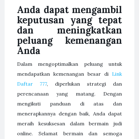
Anda dapat mengambil
keputusan yang tepat
dan meningkatkan
peluang kemenangan
Anda
Dalam mengoptimalkan peluang untuk
mendapatkan kemenangan besar di
Link
Daftar 777
, diperlukan strategi dan
perencanaan yang matang. Dengan
mengikuti panduan di atas dan
menerapkannya dengan baik, Anda dapat
meraih kesuksesan dalam bermain judi
online. Selamat bermain dan semoga