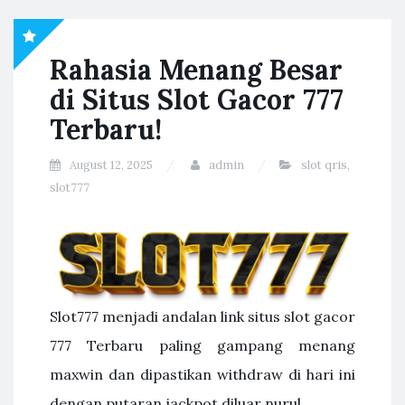
Rahasia Menang Besar
di Situs Slot Gacor 777
Terbaru!
August 12, 2025
admin
slot qris
,
slot777
Slot777 menjadi andalan link situs slot gacor
777 Terbaru paling gampang menang
maxwin dan dipastikan withdraw di hari ini
dengan putaran jackpot diluar nurul