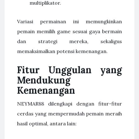
multiplikator.
Variasi permainan ini memungkinkan
pemain memilih game sesuai gaya bermain
dan strategi mereka, sekaligus
memaksimalkan potensi kemenangan.
Fitur Unggulan yang
Mendukung
Kemenangan
NEYMAR88 dilengkapi dengan fitur-fitur
cerdas yang mempermudah pemain meraih
hasil optimal, antara lain: