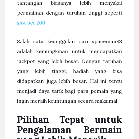
tantangan biasanya lebih menyukai
permainan dengan taruhan tinggi seperti
slot bet 200
Salah satu keunggulan dari spaceman88
adalah kemungkinan untuk mendapatkan
jackpot yang lebih besar. Dengan taruhan
yang lebih tinggi, hadiah yang bisa
didapatkan juga lebih besar. Hal ini tentu
menjadi daya tarik bagi para pemain yang
ingin meraih keuntungan secara maksimal.
Pilihan Tepat untuk
Pengalaman Bermain