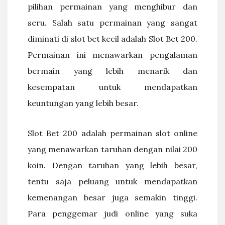
pilihan permainan yang menghibur dan
seru. Salah satu permainan yang sangat
diminati di slot bet kecil adalah Slot Bet 200.
Permainan ini menawarkan pengalaman
bermain yang lebih menarik dan
kesempatan untuk mendapatkan
keuntungan yang lebih besar.
Slot Bet 200 adalah permainan slot online
yang menawarkan taruhan dengan nilai 200
koin. Dengan taruhan yang lebih besar,
tentu saja peluang untuk mendapatkan
kemenangan besar juga semakin tinggi.
Para penggemar judi online yang suka