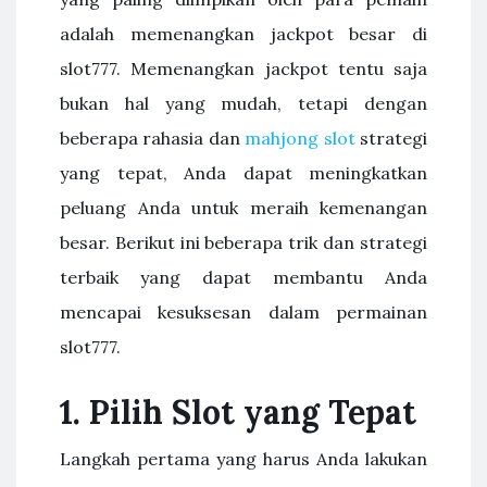
adalah memenangkan jackpot besar di
slot777. Memenangkan jackpot tentu saja
bukan hal yang mudah, tetapi dengan
beberapa rahasia dan
mahjong slot
strategi
yang tepat, Anda dapat meningkatkan
peluang Anda untuk meraih kemenangan
besar. Berikut ini beberapa trik dan strategi
terbaik yang dapat membantu Anda
mencapai kesuksesan dalam permainan
slot777.
1. Pilih Slot yang Tepat
Langkah pertama yang harus Anda lakukan