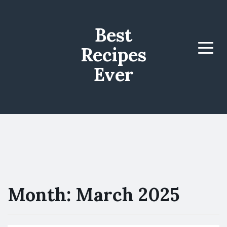
Best
Recipes
Menu
Ever
Month:
March 2025