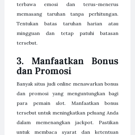
terbawa emosi dan terus-menerus
memasang taruhan tanpa perhitungan.
Tentukan batas taruhan harian atau
mingguan dan tetap patuhi batasan
tersebut.
3. Manfaatkan Bonus
dan Promosi
Banyak situs judi online menawarkan bonus
dan promosi yang menguntungkan bagi
para pemain slot. Manfaatkan bonus
tersebut untuk meningkatkan peluang Anda
dalam memenangkan jackpot. Pastikan
untuk membaca syarat dan ketentuan