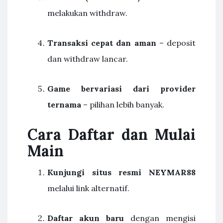
melakukan withdraw.
Transaksi cepat dan aman
– deposit
dan withdraw lancar.
Game bervariasi dari provider
ternama
– pilihan lebih banyak.
Cara Daftar dan Mulai
Main
Kunjungi situs resmi NEYMAR88
melalui link alternatif.
Daftar akun baru
dengan mengisi