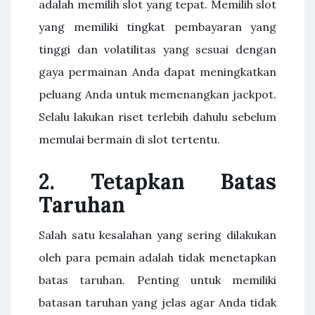
adalah memilih slot yang tepat. Memilih slot
yang memiliki tingkat pembayaran yang
tinggi dan volatilitas yang sesuai dengan
gaya permainan Anda dapat meningkatkan
peluang Anda untuk memenangkan jackpot.
Selalu lakukan riset terlebih dahulu sebelum
memulai bermain di slot tertentu.
2. Tetapkan Batas
Taruhan
Salah satu kesalahan yang sering dilakukan
oleh para pemain adalah tidak menetapkan
batas taruhan. Penting untuk memiliki
batasan taruhan yang jelas agar Anda tidak