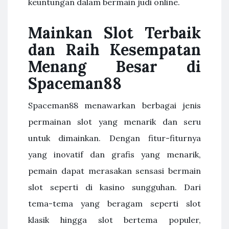
keuntungan dalam bermain judi online.
Mainkan Slot Terbaik
dan Raih Kesempatan
Menang Besar di
Spaceman88
Spaceman88 menawarkan berbagai jenis
permainan slot yang menarik dan seru
untuk dimainkan. Dengan fitur-fiturnya
yang inovatif dan grafis yang menarik,
pemain dapat merasakan sensasi bermain
slot seperti di kasino sungguhan. Dari
tema-tema yang beragam seperti slot
klasik hingga slot bertema populer,