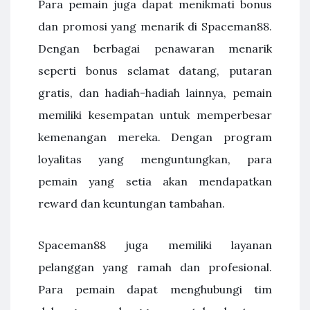
Para pemain juga dapat menikmati bonus
dan promosi yang menarik di Spaceman88.
Dengan berbagai penawaran menarik
seperti bonus selamat datang, putaran
gratis, dan hadiah-hadiah lainnya, pemain
memiliki kesempatan untuk memperbesar
kemenangan mereka. Dengan program
loyalitas yang menguntungkan, para
pemain yang setia akan mendapatkan
reward dan keuntungan tambahan.
Spaceman88 juga memiliki layanan
pelanggan yang ramah dan profesional.
Para pemain dapat menghubungi tim