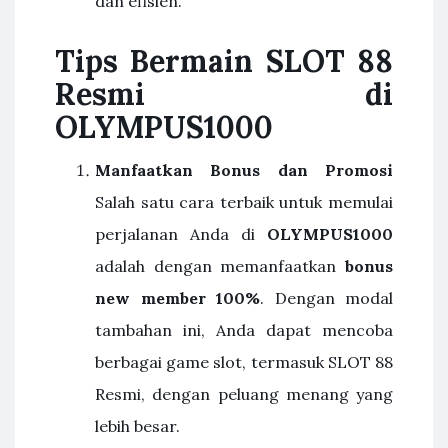
dan efisien.
Tips Bermain SLOT 88
Resmi di
OLYMPUS1000
Manfaatkan Bonus dan Promosi
Salah satu cara terbaik untuk memulai
perjalanan Anda di
OLYMPUS1000
adalah dengan memanfaatkan
bonus
new member 100%
. Dengan modal
tambahan ini, Anda dapat mencoba
berbagai game slot, termasuk SLOT 88
Resmi, dengan peluang menang yang
lebih besar.