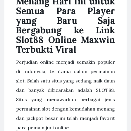
Menang Hari Ini untuk
Semua Para Player
yang Baru Saja
Bergabung ke Link
Slot88 Online Maxwin
Terbukti Viral
Perjudian online menjadi semakin populer
di Indonesia, terutama dalam permainan
slot. Salah satu situs yang sedang naik daun
dan banyak dibicarakan adalah SLOT88.
Situs yang menawarkan berbagai jenis
permainan slot dengan kemudahan menang
dan jackpot besar ini telah menjadi favorit
para pemain judi online.