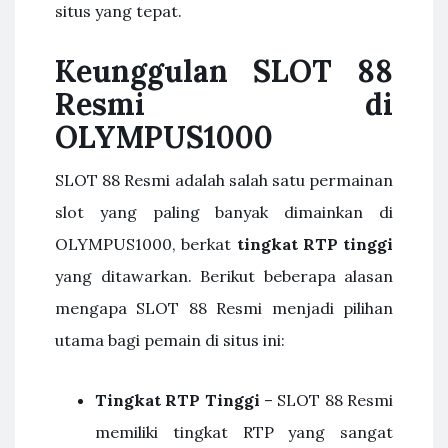
situs yang tepat.
Keunggulan SLOT 88
Resmi di
OLYMPUS1000
SLOT 88 Resmi adalah salah satu permainan
slot yang paling banyak dimainkan di
OLYMPUS1000, berkat
tingkat RTP tinggi
yang ditawarkan. Berikut beberapa alasan
mengapa SLOT 88 Resmi menjadi pilihan
utama bagi pemain di situs ini:
Tingkat RTP Tinggi
– SLOT 88 Resmi
memiliki tingkat RTP yang sangat