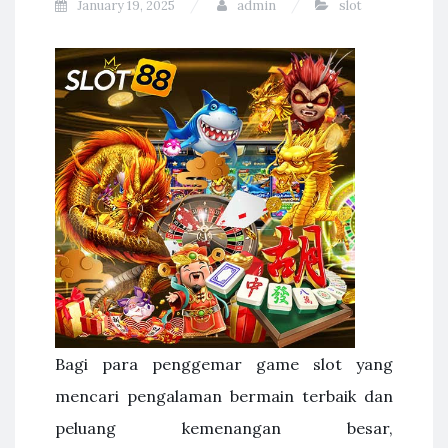
January 19, 2025
admin
slot
Bagi para penggemar game slot yang
mencari pengalaman bermain terbaik dan
peluang kemenangan besar,