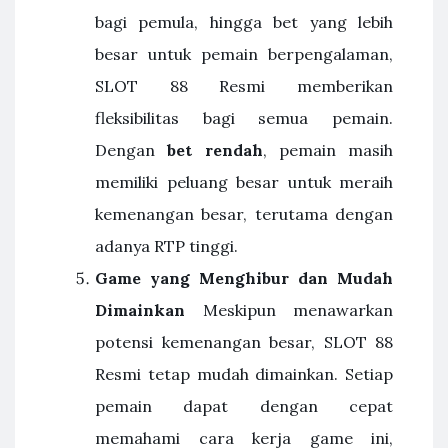
bagi pemula, hingga bet yang lebih
besar untuk pemain berpengalaman,
SLOT 88 Resmi memberikan
fleksibilitas bagi semua pemain.
Dengan
bet rendah
, pemain masih
memiliki peluang besar untuk meraih
kemenangan besar, terutama dengan
adanya RTP tinggi.
Game yang Menghibur dan Mudah
Dimainkan
Meskipun menawarkan
potensi kemenangan besar, SLOT 88
Resmi tetap mudah dimainkan. Setiap
pemain dapat dengan cepat
memahami cara kerja game ini,