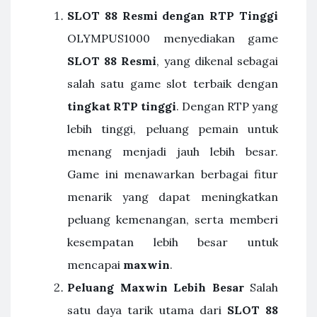
SLOT 88 Resmi dengan RTP Tinggi
OLYMPUS1000 menyediakan game
SLOT 88 Resmi
, yang dikenal sebagai
salah satu game slot terbaik dengan
tingkat RTP tinggi
. Dengan RTP yang
lebih tinggi, peluang pemain untuk
menang menjadi jauh lebih besar.
Game ini menawarkan berbagai fitur
menarik yang dapat meningkatkan
peluang kemenangan, serta memberi
kesempatan lebih besar untuk
mencapai
maxwin
.
Peluang Maxwin Lebih Besar
Salah
satu daya tarik utama dari
SLOT 88