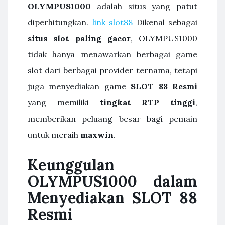
OLYMPUS1000
adalah situs yang patut
diperhitungkan.
link slot88
Dikenal sebagai
situs slot paling gacor
, OLYMPUS1000
tidak hanya menawarkan berbagai game
slot dari berbagai provider ternama, tetapi
juga menyediakan game
SLOT 88 Resmi
yang memiliki
tingkat RTP tinggi
,
memberikan peluang besar bagi pemain
untuk meraih
maxwin
.
Keunggulan
OLYMPUS1000 dalam
Menyediakan SLOT 88
Resmi