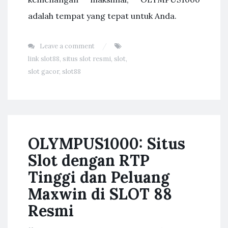
adalah tempat yang tepat untuk Anda.
Leave a comment
link slot88
,
situs slot resmi
,
slot
,
slot gacor
,
slot88
OLYMPUS1000: Situs
Slot dengan RTP
Tinggi dan Peluang
Maxwin di SLOT 88
Resmi