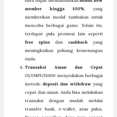
baru dapat memanfaatkan
bonus new
member hingga 100%
, yang
memberikan modal tambahan untuk
mencoba berbagai game. Selain itu,
terdapat pula promosi lain seperti
free spins
dan
cashback
yang
meningkatkan peluang kemenangan
Anda.
Transaksi Aman dan Cepat
OLYMPUS1000 menyediakan berbagai
metode
deposit dan withdraw
yang
cepat dan aman. Anda bisa melakukan
transaksi dengan mudah melalui
transfer bank, e-wallet, atau pulsa.