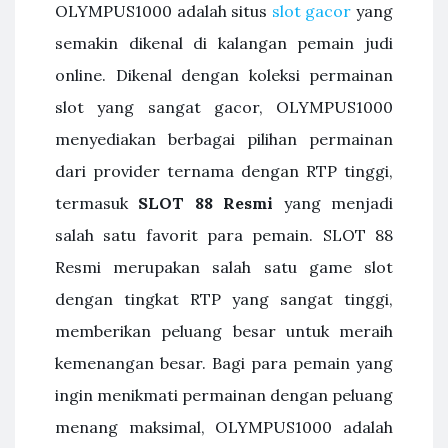
OLYMPUS1000 adalah situs
slot gacor
yang
semakin dikenal di kalangan pemain judi
online. Dikenal dengan koleksi permainan
slot yang sangat gacor, OLYMPUS1000
menyediakan berbagai pilihan permainan
dari provider ternama dengan RTP tinggi,
termasuk
SLOT 88 Resmi
yang menjadi
salah satu favorit para pemain. SLOT 88
Resmi merupakan salah satu game slot
dengan tingkat RTP yang sangat tinggi,
memberikan peluang besar untuk meraih
kemenangan besar. Bagi para pemain yang
ingin menikmati permainan dengan peluang
menang maksimal, OLYMPUS1000 adalah