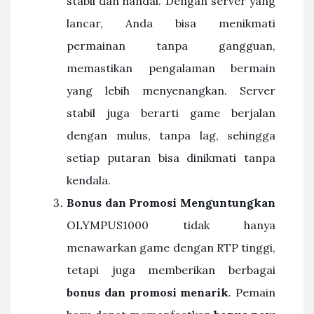
stabil dan handal. Dengan server yang
lancar, Anda bisa menikmati
permainan tanpa gangguan,
memastikan pengalaman bermain
yang lebih menyenangkan. Server
stabil juga berarti game berjalan
dengan mulus, tanpa lag, sehingga
setiap putaran bisa dinikmati tanpa
kendala.
Bonus dan Promosi Menguntungkan
OLYMPUS1000 tidak hanya
menawarkan game dengan RTP tinggi,
tetapi juga memberikan berbagai
bonus dan promosi menarik
. Pemain