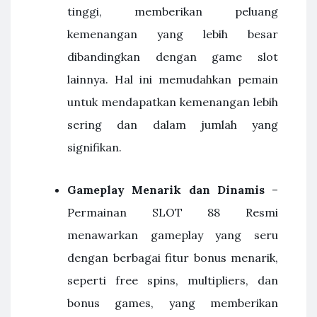
tinggi, memberikan peluang
kemenangan yang lebih besar
dibandingkan dengan game slot
lainnya. Hal ini memudahkan pemain
untuk mendapatkan kemenangan lebih
sering dan dalam jumlah yang
signifikan.
Gameplay Menarik dan Dinamis
–
Permainan SLOT 88 Resmi
menawarkan gameplay yang seru
dengan berbagai fitur bonus menarik,
seperti free spins, multipliers, dan
bonus games, yang memberikan