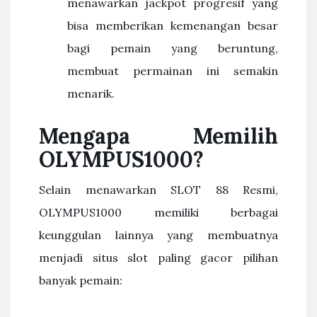
menawarkan jackpot progresif yang
bisa memberikan kemenangan besar
bagi pemain yang beruntung,
membuat permainan ini semakin
menarik.
Mengapa Memilih
OLYMPUS1000?
Selain menawarkan SLOT 88 Resmi,
OLYMPUS1000 memiliki berbagai
keunggulan lainnya yang membuatnya
menjadi situs slot paling gacor pilihan
banyak pemain: