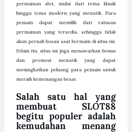
permainan slot, mulai dari tema klasik
hingga tema modern yang menarik. Para
pemain dapat memilih dari ratusan
permainan yang tersedia, sehingga tidak
akan pernah bosan saat bermain di situs ini.
Selain itu, situs ini juga menawarkan bonus
dan promosi menarik yang dapat
meningkatkan peluang para pemain untuk
meraih kemenangan besar.
Salah satu hal yang
membuat SLOT88
begitu populer adalah
kemudahan menang