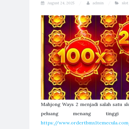
August 24, 2025
admin
slot
Mahjong Ways 2 menjadi salah satu sl
peluang menang tinggi 
https://www.ordertbmx1temecula.com