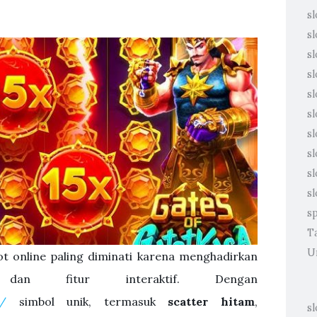
s
s
s
s
s
sl
sl
sl
sl
s
s
T
U
ot online paling diminati karena menghadirkan
dan fitur interaktif. Dengan
/
simbol unik, termasuk
scatter hitam
,
s