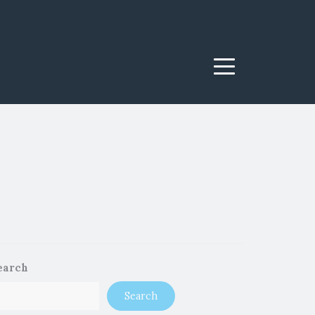
Menu
earch
Search