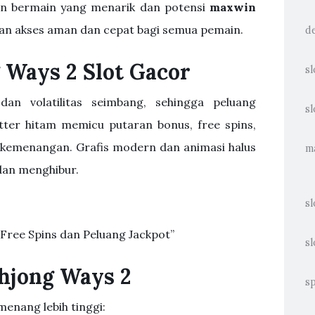
n bermain yang menarik dan potensi
maxwin
tikan akses aman dan cepat bagi semua pemain.
d
Ways 2 Slot Gacor
sl
dan volatilitas seimbang, sehingga peluang
sl
atter hitam memicu putaran bonus, free spins,
i kemenangan. Grafis modern dan animasi halus
m
dan menghibur.
s
 Free Spins dan Peluang Jackpot”
sl
hjong Ways 2
s
menang lebih tinggi: