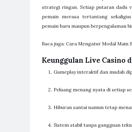
strategi ringan. Setiap putaran dadu 
pemain merasa tertantang sekaligus
pemain baru maupun berpengalaman bi
Baca juga: Cara Mengatur Modal Main 
Keunggulan Live Casino d
Gameplay interaktif dan mudah di
Peluang menang nyata di setiap ses
Hiburan santai namun tetap mena
Sistem stabil tanpa gangguan tekni