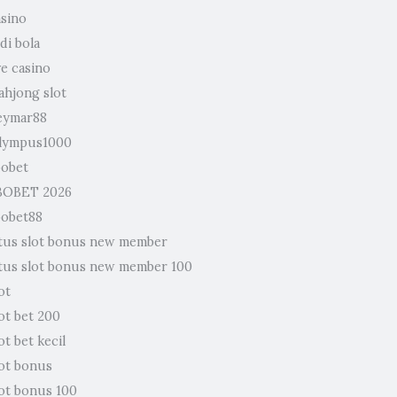
asino
di bola
ve casino
ahjong slot
eymar88
lympus1000
bobet
BOBET 2026
bobet88
itus slot bonus new member
itus slot bonus new member 100
ot
ot bet 200
ot bet kecil
lot bonus
lot bonus 100