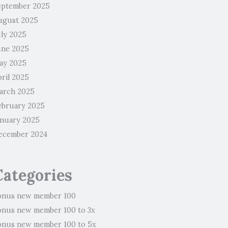
eptember 2025
ugust 2025
uly 2025
une 2025
ay 2025
pril 2025
arch 2025
ebruary 2025
anuary 2025
ecember 2024
Categories
onus new member 100
onus new member 100 to 3x
onus new member 100 to 5x