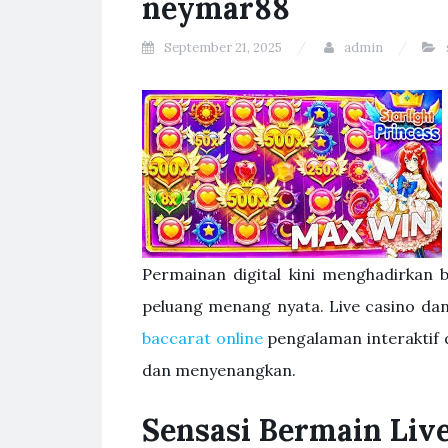
neymar88
September 21, 2025
admin
Permainan digital kini menghadirkan 
peluang menang nyata. Live casino da
baccarat online
pengalaman interaktif
dan menyenangkan.
Sensasi Bermain Liv