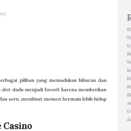
slot
S
T
U
S
T
Se
M
berbagai pilihan yang memadukan hiburan dan
S
n slot dadu menjadi favorit karena memberikan
S
 dan seru, membuat momen bermain lebih hidup
A
O
d
e Casino