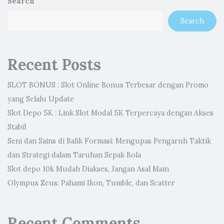
Search
Search
Recent Posts
SLOT BONUS : Slot Online Bonus Terbesar dengan Promo
yang Selalu Update
Slot Depo 5K : Link Slot Modal 5K Terpercaya dengan Akses
Stabil
Seni dan Sains di Balik Formasi: Mengupas Pengaruh Taktik
dan Strategi dalam Taruhan Sepak Bola
Slot depo 10k Mudah Diakses, Jangan Asal Main
Olympus Zeus: Pahami Ikon, Tumble, dan Scatter
Recent Comments