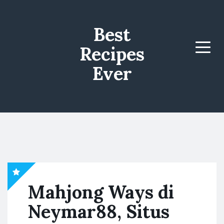
Best
Recipes
Menu
Ever
Mahjong Ways di
Neymar88, Situs