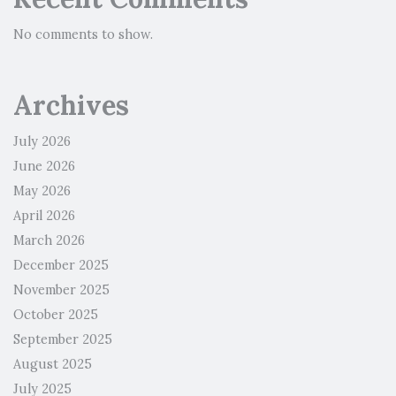
No comments to show.
Archives
July 2026
June 2026
May 2026
April 2026
March 2026
December 2025
November 2025
October 2025
September 2025
August 2025
July 2025