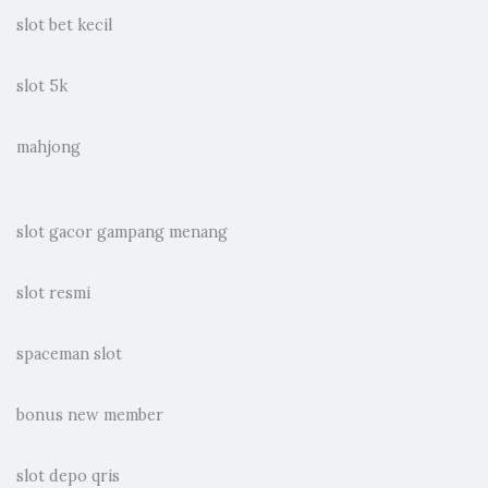
slot bet kecil
slot 5k
mahjong
slot gacor gampang menang
slot resmi
spaceman slot
bonus new member
slot depo qris