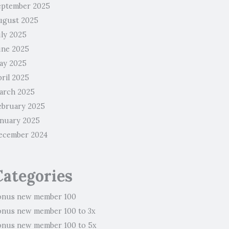
eptember 2025
ugust 2025
uly 2025
une 2025
ay 2025
pril 2025
arch 2025
ebruary 2025
anuary 2025
ecember 2024
Categories
onus new member 100
onus new member 100 to 3x
onus new member 100 to 5x