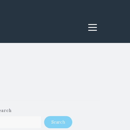
Menu
earch
Search