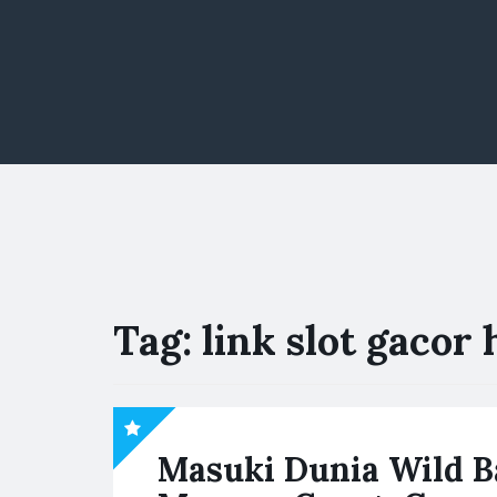
Tag:
link slot gacor 
Masuki Dunia Wild B