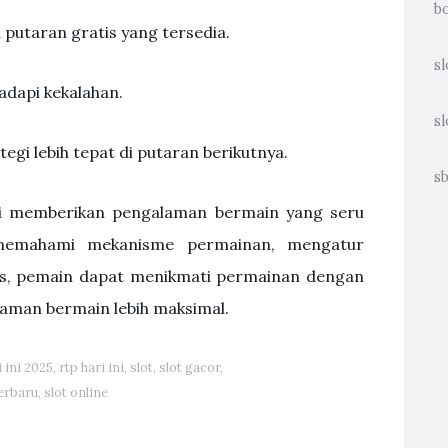
b
putaran gratis yang tersedia.
sl
adapi kekalahan.
s
ategi lebih tepat di putaran berikutnya.
s
kti memberikan pengalaman bermain yang seru
 memahami mekanisme permainan, mengatur
us, pemain dapat menikmati permainan dengan
laman bermain lebih maksimal.
i ini 2025
,
rtp hari ini
,
slot
,
slot gacor
,
terbaru
,
slot online