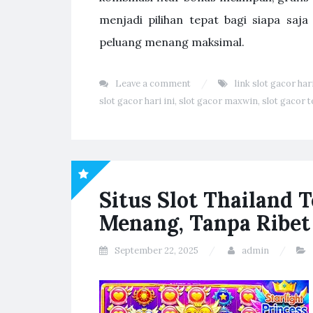
menjadi pilihan tepat bagi siapa saj
peluang menang maksimal.
Leave a comment
link slot gacor har
slot gacor hari ini
,
slot gacor maxwin
,
slot gacor 
Situs Slot Thailand 
Menang, Tanpa Ribet
September 22, 2025
admin