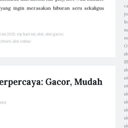
c
a yang ingin merasakan hiburan seru sekaligus
ju
li
m
i ini 2025
,
rtp hari ini
,
slot
,
slot gacor
,
n
terbaru
,
slot online
O
s
S
s
s
Terpercaya: Gacor, Mudah
s
sl
sl
slot
sl
s
s