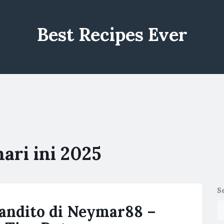
Best Recipes Ever
hari ini 2025
S
andito di Neymar88 –