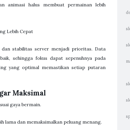
an animasi halus membuat permainan lebih
d
sl
ang Lebih Cepat
sl
an stabilitas server menjadi prioritas. Data
baik, sehingga fokus dapat sepenuhnya pada
m
ding yang optimal memastikan setiap putaran
s
Agar Maksimal
sl
sesuai gaya bermain.
s
ebih lama dan memaksimalkan peluang menang.