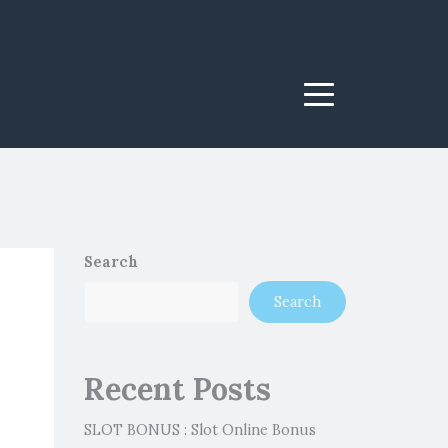
Menu
Search
Search
Recent Posts
SLOT BONUS : Slot Online Bonus