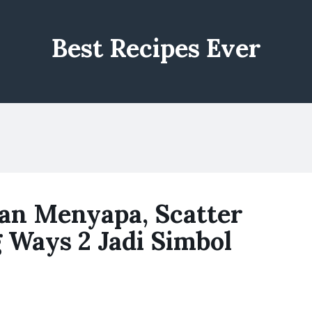
Best Recipes Ever
an Menyapa, Scatter
 Ways 2 Jadi Simbol