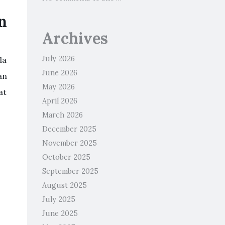
n
Archives
July 2026
da
June 2026
an
May 2026
at
April 2026
March 2026
December 2025
November 2025
October 2025
September 2025
August 2025
July 2025
June 2025