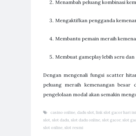
Menambah peluang kombinasi keme
Mengaktifkan pengganda kemenanga
Membantu pemain meraih kemenan
Membuat gameplay lebih seru da
Dengan mengenali fungsi scatter hit
peluang meraih kemenangan besar d
pengelolaan modal akan semakin mengo
casino online
,
dadu slot
,
link slot gacor hari in
slot
,
slot dadu
,
slot dadu online
,
slot gacor
,
slot ga
slot online
,
slot resmi