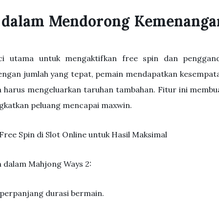
m dalam Mendorong Kemenanga
nci utama untuk mengaktifkan free spin dan penggan
dengan jumlah yang tepat, pemain mendapatkan kesempat
a harus mengeluarkan taruhan tambahan. Fitur ini membu
ngkatkan peluang mencapai maxwin.
ree Spin di Slot Online untuk Hasil Maksimal
m dalam Mahjong Ways 2:
erpanjang durasi bermain.