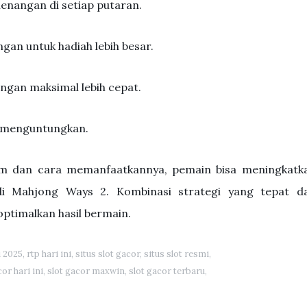
nangan di setiap putaran.
n untuk hadiah lebih besar.
gan maksimal lebih cepat.
n menguntungkan.
am dan cara memanfaatkannya, pemain bisa meningkatk
i Mahjong Ways 2. Kombinasi strategi yang tepat d
ptimalkan hasil bermain.
i 2025
,
rtp hari ini
,
situs slot gacor
,
situs slot resmi
,
cor hari ini
,
slot gacor maxwin
,
slot gacor terbaru
,