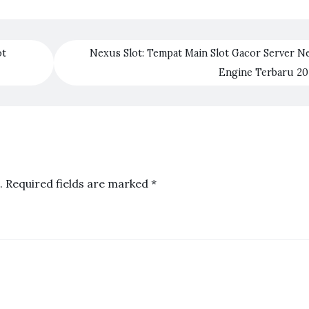
ot
Nexus Slot: Tempat Main Slot Gacor Server N
Engine Terbaru 2
.
Required fields are marked
*