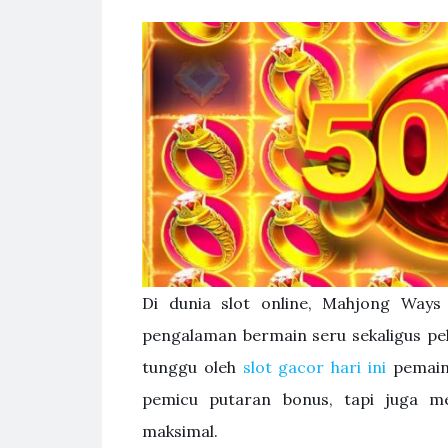
Di dunia slot online, Mahjong Ways
pengalaman bermain seru sekaligus pel
tunggu oleh
slot gacor hari ini
pemain 
pemicu putaran bonus, tapi juga m
maksimal.