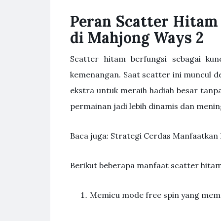
Peran Scatter Hita
di Mahjong Ways 2
Scatter hitam berfungsi sebagai ku
kemenangan. Saat scatter ini muncul 
ekstra untuk meraih hadiah besar tanp
permainan jadi lebih dinamis dan meni
Baca juga: Strategi Cerdas Manfaatkan F
Berikut beberapa manfaat scatter hita
Memicu mode free spin yang memp