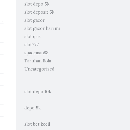
slot depo 5k
slot deposit 5k
slot gacor
slot gacor hari ini
slot qris
slot777
spaceman88
Taruhan Bola
Uncategorized
slot depo 10k
depo 5k
slot bet kecil