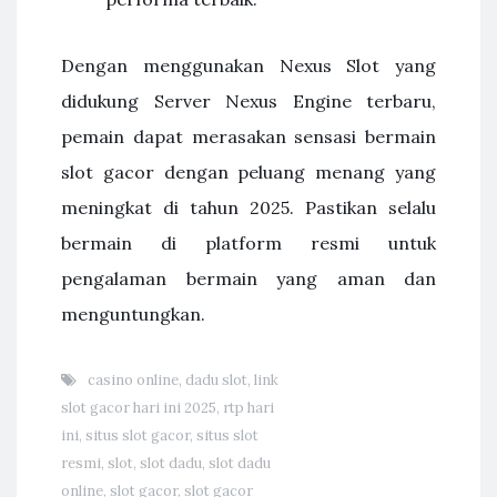
Dengan menggunakan Nexus Slot yang
didukung Server Nexus Engine terbaru,
pemain dapat merasakan sensasi bermain
slot gacor dengan peluang menang yang
meningkat di tahun 2025. Pastikan selalu
bermain di platform resmi untuk
pengalaman bermain yang aman dan
menguntungkan.
casino online
,
dadu slot
,
link
slot gacor hari ini 2025
,
rtp hari
ini
,
situs slot gacor
,
situs slot
resmi
,
slot
,
slot dadu
,
slot dadu
online
,
slot gacor
,
slot gacor