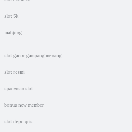
slot 5k
mahjong
slot gacor gampang menang
slot resmi
spaceman slot
bonus new member
slot depo qris