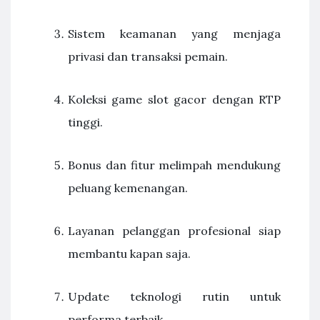
Sistem keamanan yang menjaga
privasi dan transaksi pemain.
Koleksi game slot gacor dengan RTP
tinggi.
Bonus dan fitur melimpah mendukung
peluang kemenangan.
Layanan pelanggan profesional siap
membantu kapan saja.
Update teknologi rutin untuk
performa terbaik.