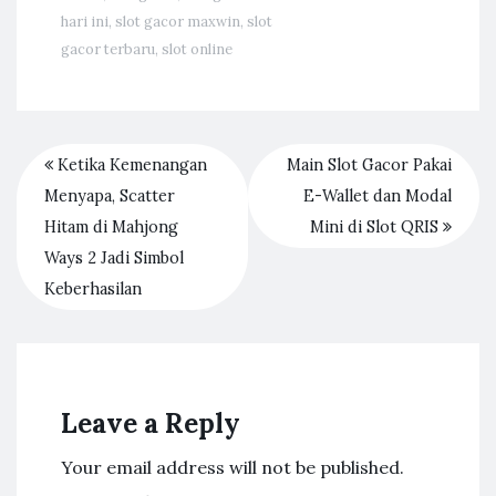
hari ini
,
slot gacor maxwin
,
slot
gacor terbaru
,
slot online
Ketika Kemenangan
Main Slot Gacor Pakai
Menyapa, Scatter
E-Wallet dan Modal
Hitam di Mahjong
Mini di Slot QRIS
Ways 2 Jadi Simbol
Keberhasilan
Leave a Reply
Your email address will not be published.