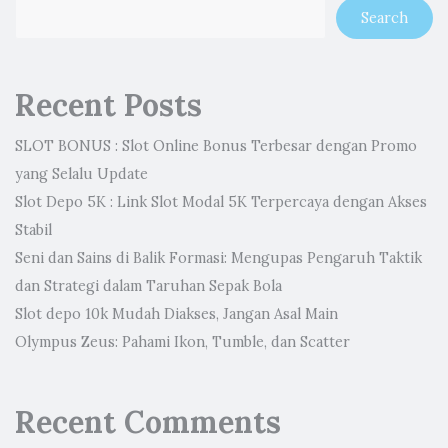
Search
Recent Posts
SLOT BONUS : Slot Online Bonus Terbesar dengan Promo
yang Selalu Update
Slot Depo 5K : Link Slot Modal 5K Terpercaya dengan Akses
Stabil
Seni dan Sains di Balik Formasi: Mengupas Pengaruh Taktik
dan Strategi dalam Taruhan Sepak Bola
Slot depo 10k Mudah Diakses, Jangan Asal Main
Olympus Zeus: Pahami Ikon, Tumble, dan Scatter
Recent Comments