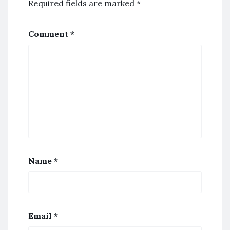
Required fields are marked
*
Comment
*
Name
*
Email
*