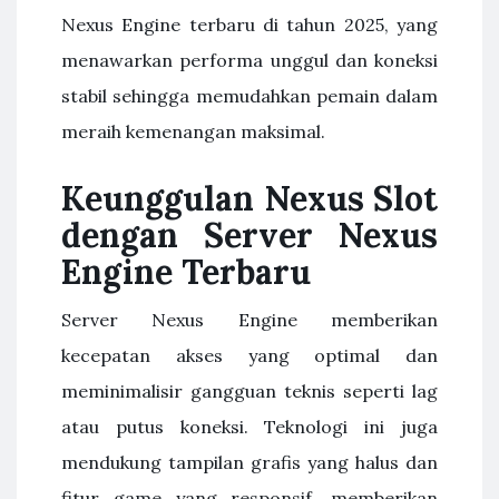
Nexus Engine terbaru di tahun 2025, yang
menawarkan performa unggul dan koneksi
stabil sehingga memudahkan pemain dalam
meraih kemenangan maksimal.
Keunggulan Nexus Slot
dengan Server Nexus
Engine Terbaru
Server Nexus Engine memberikan
kecepatan akses yang optimal dan
meminimalisir gangguan teknis seperti lag
atau putus koneksi. Teknologi ini juga
mendukung tampilan grafis yang halus dan
fitur game yang responsif, memberikan