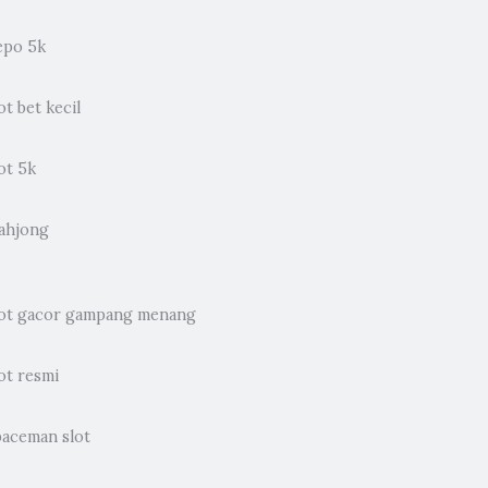
epo 5k
ot bet kecil
ot 5k
ahjong
lot gacor gampang menang
ot resmi
paceman slot