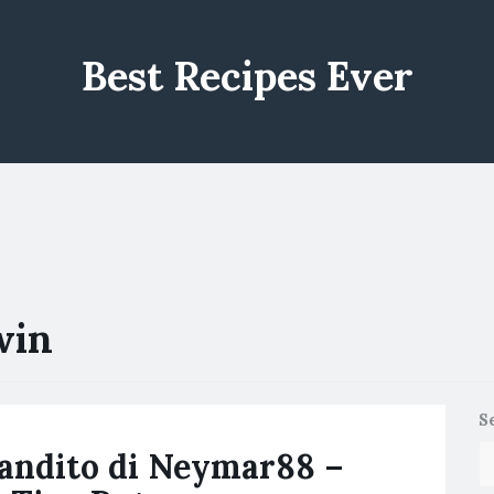
Best Recipes Ever
win
S
andito di Neymar88 –