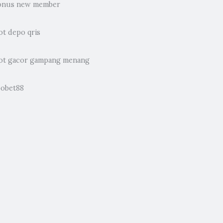
onus new member
ot depo qris
lot gacor gampang menang
bobet88