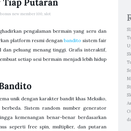
 Tiap Putaran
bonus new member 100
,
slot
S
nghadirkan pengalaman bermain yang seru dan
T
rkan platform resmi dengan
bandito
sistem fair
U
 dan peluang menang tinggi. Grafis interaktif,
S
embuat setiap sesi bermain menjadi lebih hidup
T
Se
M
Bandito
S
S
ma unik dengan karakter bandit khas Meksiko,
A
a berbeda. Sistem random number generator
O
ehingga kemenangan benar-benar berdasarkan
d
us seperti free spin, multiplier, dan putaran