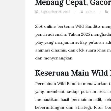
Menang Cepat, Gacor
September 25, 2025
admin
Slot online bertema Wild Bandito me
penuh adrenalin. Tahun 2025 menghadi
play yang menjamin setiap putaran adil
animasi dinamis, dan efek suara khas m
dan menyenangkan.
Keseruan Main Wild 
Permainan Wild Bandito menawarkan te
yang membuat setiap putaran teras
memastikan hasil permainan adil, s
keberuntungan dan strategi. Fitur bon