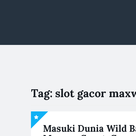
Tag:
slot gacor max
Masuki Dunia Wild B