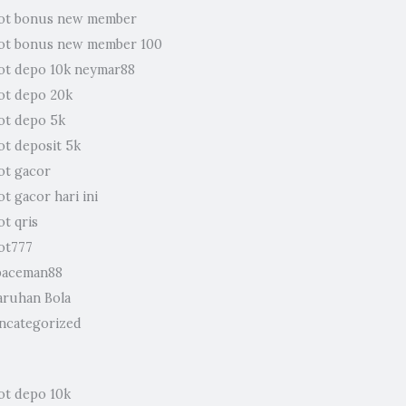
lot bonus new member
lot bonus new member 100
lot depo 10k neymar88
lot depo 20k
lot depo 5k
ot deposit 5k
ot gacor
ot gacor hari ini
ot qris
lot777
paceman88
aruhan Bola
ncategorized
lot depo 10k