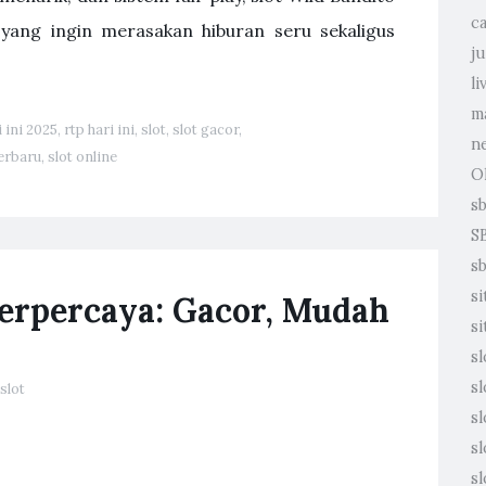
c
a yang ingin merasakan hiburan seru sekaligus
ju
li
m
i ini 2025
,
rtp hari ini
,
slot
,
slot gacor
,
n
terbaru
,
slot online
O
s
S
s
s
Terpercaya: Gacor, Mudah
s
sl
sl
slot
sl
s
s