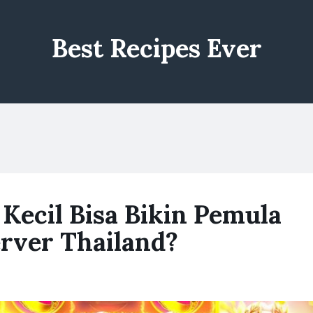
Best Recipes Ever
Kecil Bisa Bikin Pemula
erver Thailand?