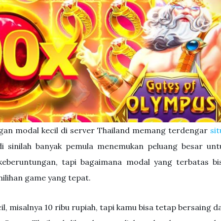
gan modal kecil di server Thailand memang terdengar
sit
di sinilah banyak pemula menemukan peluang besar unt
eberuntungan, tapi bagaimana modal yang terbatas bi
ilihan game yang tepat.
 misalnya 10 ribu rupiah, tapi kamu bisa tetap bersaing d