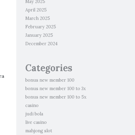
May 2025
April 2025
March 2025
February 2025
January 2025
December 2024
Categories
ra
bonus new member 100
bonus new member 100 to 3x
bonus new member 100 to 5x
casino
judi bola
live casino
mahjong slot