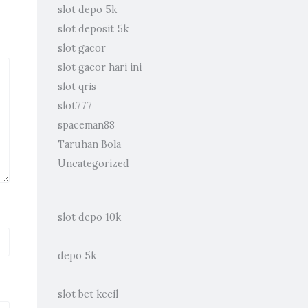
slot depo 5k
slot deposit 5k
slot gacor
slot gacor hari ini
slot qris
slot777
spaceman88
Taruhan Bola
Uncategorized
slot depo 10k
depo 5k
slot bet kecil