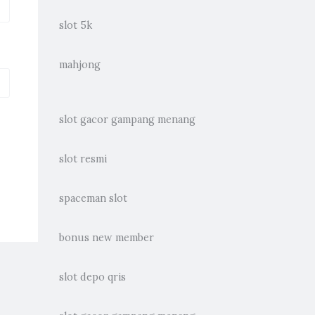
slot 5k
mahjong
slot gacor gampang menang
slot resmi
spaceman slot
bonus new member
slot depo qris