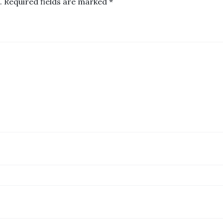
.
Required fields are marked
*