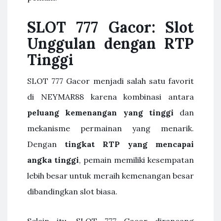
SLOT 777 Gacor: Slot
Unggulan dengan RTP
Tinggi
SLOT 777 Gacor menjadi salah satu favorit
di NEYMAR88 karena kombinasi antara
peluang kemenangan yang tinggi
dan
mekanisme permainan yang menarik.
Dengan
tingkat RTP yang mencapai
angka tinggi
, pemain memiliki kesempatan
lebih besar untuk meraih kemenangan besar
dibandingkan slot biasa.
Selain itu, SLOT 777 Gacor dirancang