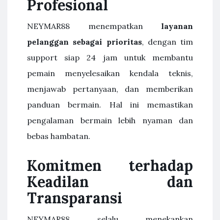
Profesional
NEYMAR88 menempatkan
layanan
pelanggan sebagai prioritas
, dengan tim
support siap 24 jam untuk membantu
pemain menyelesaikan kendala teknis,
menjawab pertanyaan, dan memberikan
panduan bermain. Hal ini memastikan
pengalaman bermain lebih nyaman dan
bebas hambatan.
Komitmen terhadap
Keadilan dan
Transparansi
NEYMAR88 selalu menekankan