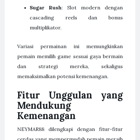
Sugar Rush
: Slot modern dengan
cascading reels dan bonus
multiplikator.
Variasi permainan ini memungkinkan
pemain memilih game sesuai gaya bermain
dan strategi mereka, sekaligus
memaksimalkan potensi kemenangan.
Fitur Unggulan yang
Mendukung
Kemenangan
NEYMAR88 dilengkapi dengan fitur-fitur
cerdas yang mempermudah pemain meraih