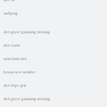
mahjong
slot gacor gampang menang
slot resmi
spaceman slot
bonus new member
slot depo qris
slot gacor gampang menang