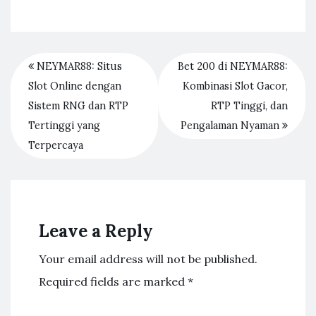
NEYMAR88: Situs
Bet 200 di NEYMAR88:
Slot Online dengan
Kombinasi Slot Gacor,
Sistem RNG dan RTP
RTP Tinggi, dan
Tertinggi yang
Pengalaman Nyaman
Terpercaya
Leave a Reply
Your email address will not be published.
Required fields are marked
*