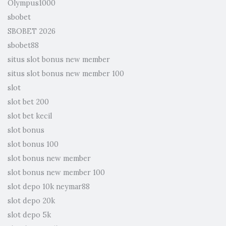
Olympus1000
sbobet
SBOBET 2026
sbobet88
situs slot bonus new member
situs slot bonus new member 100
slot
slot bet 200
slot bet kecil
slot bonus
slot bonus 100
slot bonus new member
slot bonus new member 100
slot depo 10k neymar88
slot depo 20k
slot depo 5k