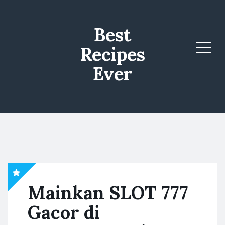
Best
Recipes
Menu
Ever
Mainkan SLOT 777
Gacor di