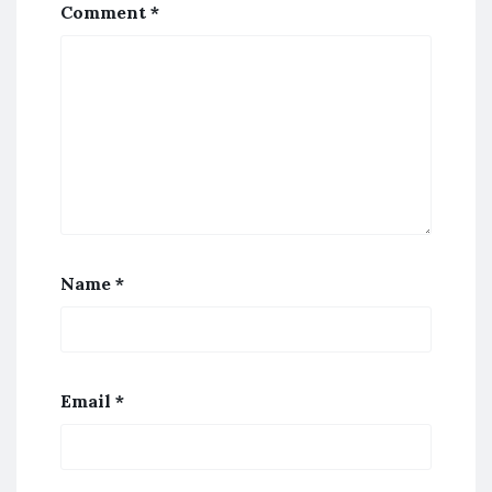
Comment
*
Name
*
Email
*