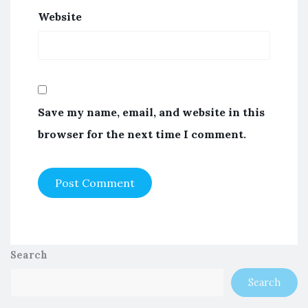
Website
Save my name, email, and website in this
browser for the next time I comment.
Search
Search