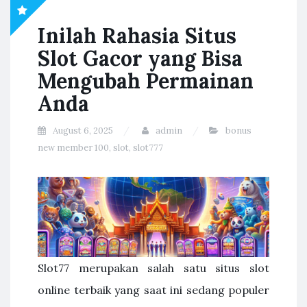
Inilah Rahasia Situs
Slot Gacor yang Bisa
Mengubah Permainan
Anda
August 6, 2025
admin
bonus
new member 100
,
slot
,
slot777
Slot77 merupakan salah satu situs slot
online terbaik yang saat ini sedang populer