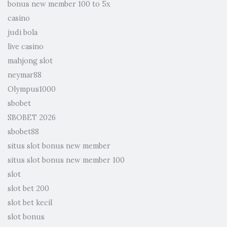
bonus new member 100 to 5x
casino
judi bola
live casino
mahjong slot
neymar88
Olympus1000
sbobet
SBOBET 2026
sbobet88
situs slot bonus new member
situs slot bonus new member 100
slot
slot bet 200
slot bet kecil
slot bonus