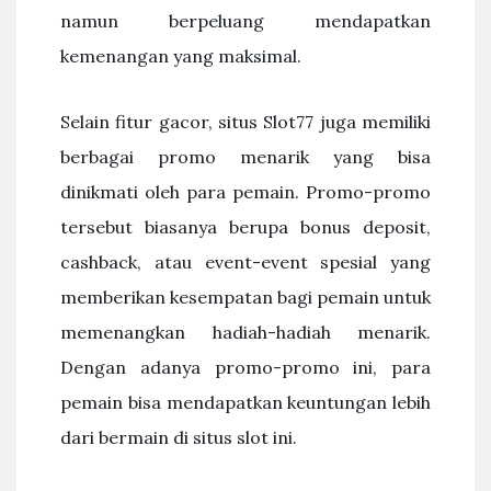
namun berpeluang mendapatkan
kemenangan yang maksimal.
Selain fitur gacor, situs Slot77 juga memiliki
berbagai promo menarik yang bisa
dinikmati oleh para pemain. Promo-promo
tersebut biasanya berupa bonus deposit,
cashback, atau event-event spesial yang
memberikan kesempatan bagi pemain untuk
memenangkan hadiah-hadiah menarik.
Dengan adanya promo-promo ini, para
pemain bisa mendapatkan keuntungan lebih
dari bermain di situs slot ini.