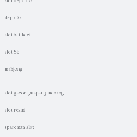
slot depo 10k
depo 5k
slot bet kecil
slot 5k
mahjong
slot gacor gampang menang
slot resmi
spaceman slot