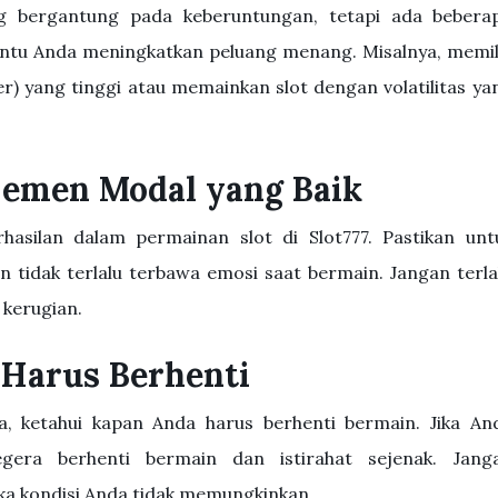
g bergantung pada keberuntungan, tetapi ada bebera
ntu Anda meningkatkan peluang menang. Misalnya, memil
r) yang tinggi atau memainkan slot dengan volatilitas ya
jemen Modal yang Baik
asilan dalam permainan slot di Slot777. Pastikan unt
tidak terlalu terbawa emosi saat bermain. Jangan terla
 kerugian.
 Harus Berhenti
ya, ketahui kapan Anda harus berhenti bermain. Jika An
egera berhenti bermain dan istirahat sejenak. Jang
ika kondisi Anda tidak memungkinkan