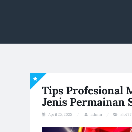
Tips Profesional
Jenis Permainan S
April 25, 2025
admin
slot77