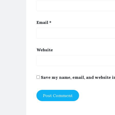
Email
*
Website
Save my name, email, and website i