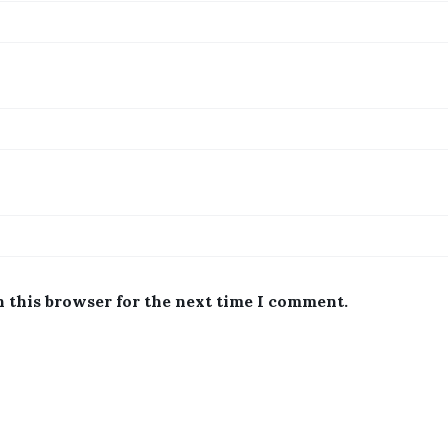
n this browser for the next time I comment.