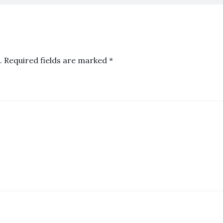
.
Required fields are marked
*