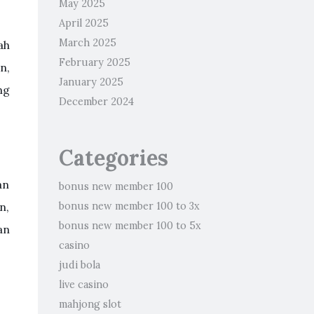
May 2025
April 2025
March 2025
ah
February 2025
n,
January 2025
ng
December 2024
Categories
an
bonus new member 100
n,
bonus new member 100 to 3x
bonus new member 100 to 5x
an
casino
judi bola
live casino
mahjong slot