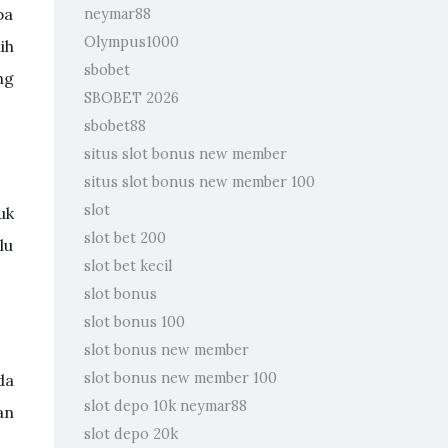
pa
neymar88
Olympus1000
ih
sbobet
ng
SBOBET 2026
sbobet88
situs slot bonus new member
situs slot bonus new member 100
slot
uk
slot bet 200
lu
slot bet kecil
slot bonus
slot bonus 100
slot bonus new member
slot bonus new member 100
da
slot depo 10k neymar88
an
slot depo 20k