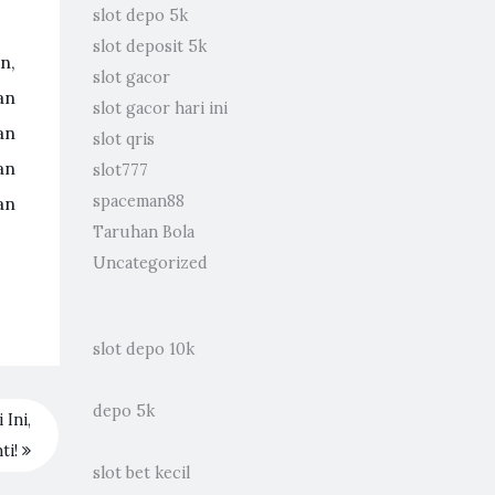
slot depo 5k
slot deposit 5k
n,
slot gacor
an
slot gacor hari ini
an
slot qris
an
slot777
spaceman88
an
Taruhan Bola
Uncategorized
slot depo 10k
depo 5k
Ini,
ti!
slot bet kecil