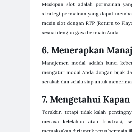
Meskipun slot adalah permainan yan
strategi permainan yang dapat memba
mesin slot dengan RTP (Return to Playe
sesuai dengan gaya bermain Anda.
6. Menerapkan Mana
Manajemen modal adalah kunci keberh
mengatur modal Anda dengan bijak dan 
serakah dan selalu siap untuk menerima
7. Mengetahui Kapan
Terakhir, tetapi tidak kalah pentingn
merasa kelelahan atau frustrasi, s
memaksakan diri untuk terus bermain j