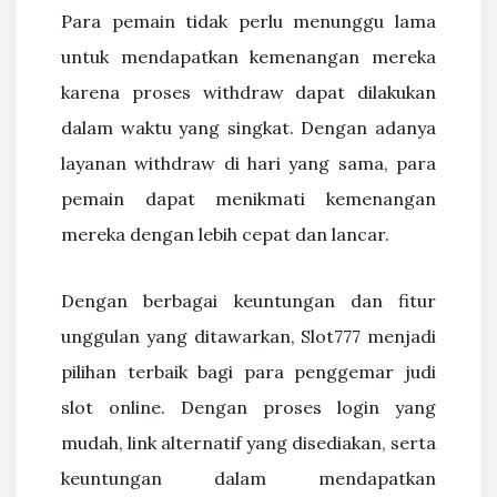
Para pemain tidak perlu menunggu lama
untuk mendapatkan kemenangan mereka
karena proses withdraw dapat dilakukan
dalam waktu yang singkat. Dengan adanya
layanan withdraw di hari yang sama, para
pemain dapat menikmati kemenangan
mereka dengan lebih cepat dan lancar.
Dengan berbagai keuntungan dan fitur
unggulan yang ditawarkan, Slot777 menjadi
pilihan terbaik bagi para penggemar judi
slot online. Dengan proses login yang
mudah, link alternatif yang disediakan, serta
keuntungan dalam mendapatkan