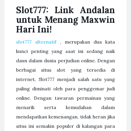
Slot777: Link Andalan
untuk Menang Maxwin
Hari Ini!
slot777 alternatif
, merupakan dua kata
kunci penting yang saat ini sedang naik
daun dalam dunia perjudian online. Dengan
berbagai situs slot yang tersedia di
internet, Slot777 menjadi salah satu yang
paling diminati oleh para penggemar judi
online. Dengan tawaran permainan yang
menarik serta kemudahan dalam
mendapatkan kemenangan, tidak heran jika
situs ini semakin populer di kalangan para