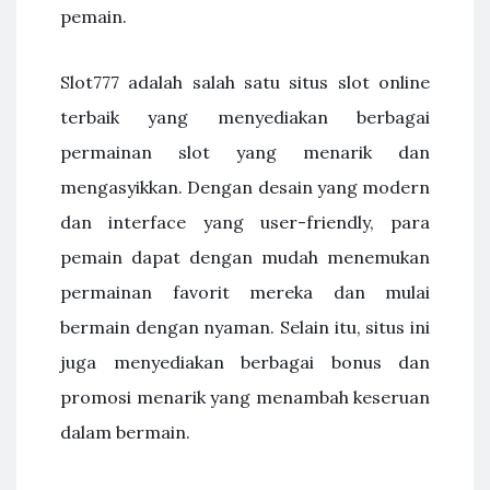
pemain.
Slot777 adalah salah satu situs slot online
terbaik yang menyediakan berbagai
permainan slot yang menarik dan
mengasyikkan. Dengan desain yang modern
dan interface yang user-friendly, para
pemain dapat dengan mudah menemukan
permainan favorit mereka dan mulai
bermain dengan nyaman. Selain itu, situs ini
juga menyediakan berbagai bonus dan
promosi menarik yang menambah keseruan
dalam bermain.