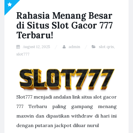
Rahasia Menang Besar
di Situs Slot Gacor 777
Terbaru!
August 12, 2025
admin
slot qris
,
slot777
Slot777 menjadi andalan link situs slot gacor
777 Terbaru paling gampang menang
maxwin dan dipastikan withdraw di hari ini
dengan putaran jackpot diluar nurul