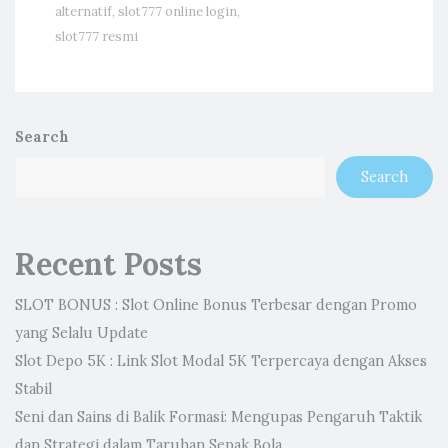
alternatif
,
slot777 online login
,
slot777 resmi
Search
Search
Recent Posts
SLOT BONUS : Slot Online Bonus Terbesar dengan Promo
yang Selalu Update
Slot Depo 5K : Link Slot Modal 5K Terpercaya dengan Akses
Stabil
Seni dan Sains di Balik Formasi: Mengupas Pengaruh Taktik
dan Strategi dalam Taruhan Sepak Bola