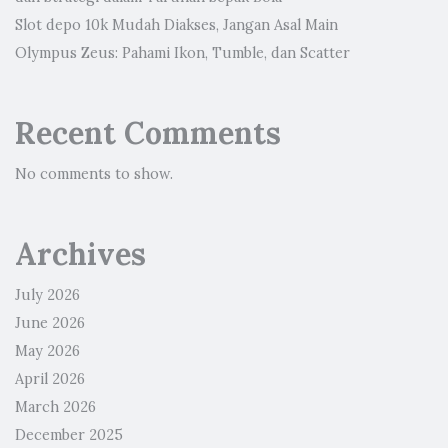
Slot depo 10k Mudah Diakses, Jangan Asal Main
Olympus Zeus: Pahami Ikon, Tumble, dan Scatter
Recent Comments
No comments to show.
Archives
July 2026
June 2026
May 2026
April 2026
March 2026
December 2025