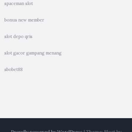
spaceman slot
bonus new member
slot depo qris
slot gacor gampang menang
sbobet88
Proudly powered by WordPress
|
Theme: Blogi by