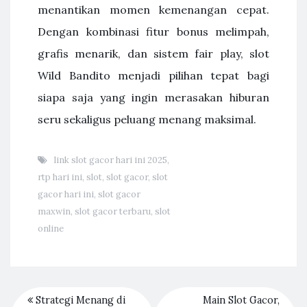
menantikan momen kemenangan cepat.
Dengan kombinasi fitur bonus melimpah,
grafis menarik, dan sistem fair play, slot
Wild Bandito menjadi pilihan tepat bagi
siapa saja yang ingin merasakan hiburan
seru sekaligus peluang menang maksimal.
link slot gacor hari ini 2025
,
rtp hari ini
,
slot
,
slot gacor
,
slot
gacor hari ini
,
slot gacor
maxwin
,
slot gacor terbaru
,
slot
online
Strategi Menang di
Main Slot Gacor,