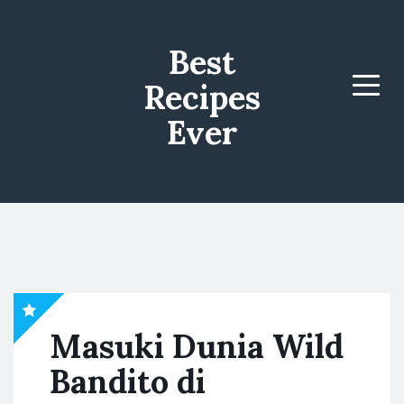
Best
Recipes
Menu
Ever
Masuki Dunia Wild
Bandito di