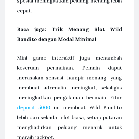
spesial meningkatkan peluang menang lebih
cepat.
Baca juga: Trik Menang Slot Wild
Bandito dengan Modal Minimal
Mini game interaktif juga menambah
keseruan permainan. Pemain dapat
merasakan sensasi “hampir menang” yang
membuat adrenalin meningkat, sekaligus
meningkatkan pengalaman bermain. Fitur
deposit 5000
ini membuat Wild Bandito
lebih dari sekadar slot biasa; setiap putaran
menghadirkan peluang menarik untuk
meraih jackpot.