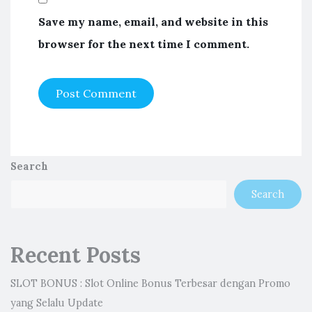
Save my name, email, and website in this
browser for the next time I comment.
Search
Search
Recent Posts
SLOT BONUS : Slot Online Bonus Terbesar dengan Promo
yang Selalu Update