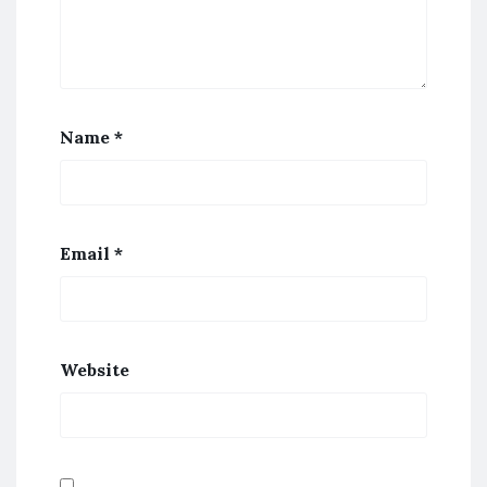
Name
*
Email
*
Website