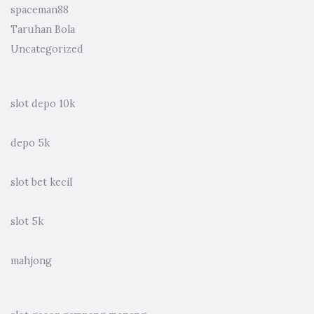
spaceman88
Taruhan Bola
Uncategorized
slot depo 10k
depo 5k
slot bet kecil
slot 5k
mahjong