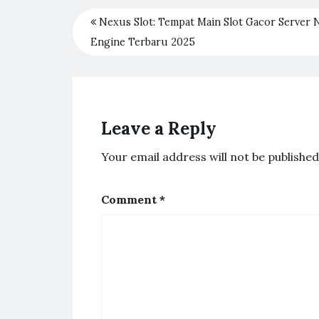
Nexus Slot: Tempat Main Slot Gacor Server 
Engine Terbaru 2025
Leave a Reply
Your email address will not be published
Comment
*