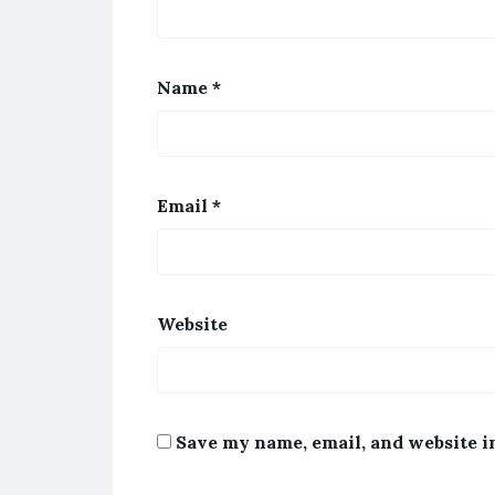
Name
*
Email
*
Website
Save my name, email, and website i