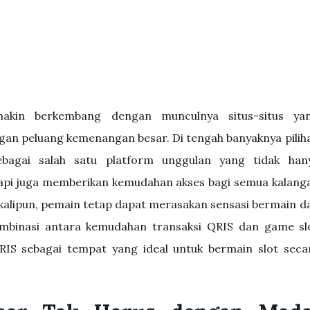
akin berkembang dengan munculnya situs-situs ya
an peluang kemenangan besar. Di tengah banyaknya pilih
agai salah satu platform unggulan yang tidak han
tapi juga memberikan kemudahan akses bagi semua kalang
alipun, pemain tetap dapat merasakan sensasi bermain d
Kombinasi antara kemudahan transaksi QRIS dan game sl
RIS sebagai tempat yang ideal untuk bermain slot seca