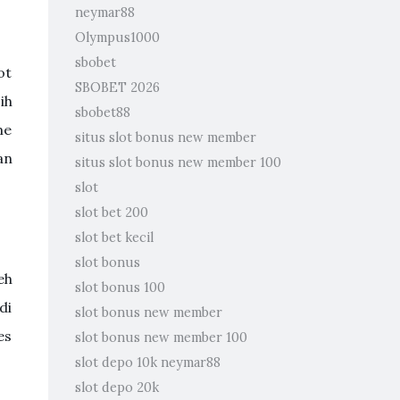
neymar88
Olympus1000
sbobet
ot
SBOBET 2026
ih
sbobet88
me
situs slot bonus new member
an
situs slot bonus new member 100
slot
slot bet 200
slot bet kecil
slot bonus
eh
slot bonus 100
di
slot bonus new member
es
slot bonus new member 100
slot depo 10k neymar88
slot depo 20k