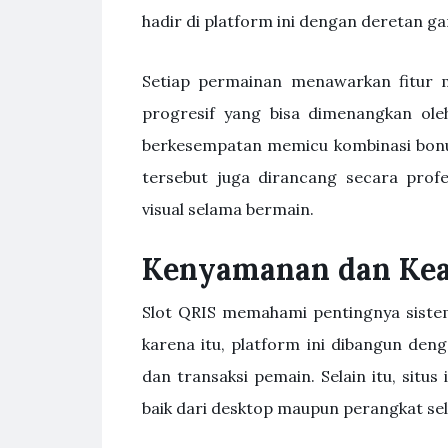
hadir di platform ini dengan deretan ga
Setiap permainan menawarkan fitur men
progresif yang bisa dimenangkan ole
berkesempatan memicu kombinasi bonu
tersebut juga dirancang secara pro
visual selama bermain.
Kenyamanan dan Kea
Slot QRIS memahami pentingnya sistem
karena itu, platform ini dibangun deng
dan transaksi pemain. Selain itu, situ
baik dari desktop maupun perangkat sel