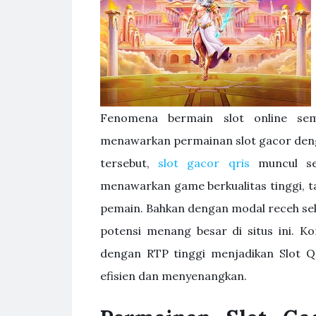
Fenomena bermain slot online sem
menawarkan permainan slot gacor deng
tersebut,
slot gacor qris
muncul seb
menawarkan game berkualitas tinggi, 
pemain. Bahkan dengan modal receh sek
potensi menang besar di situs ini. 
dengan RTP tinggi menjadikan Slot Q
efisien dan menyenangkan.