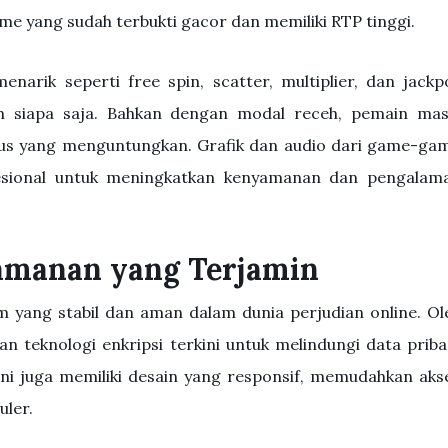
me yang sudah terbukti gacor dan memiliki RTP tinggi.
arik seperti free spin, scatter, multiplier, dan jackp
h siapa saja. Bahkan dengan modal receh, pemain mas
s yang menguntungkan. Grafik dan audio dari game-ga
fesional untuk meningkatkan kenyamanan dan pengalam
manan yang Terjamin
 yang stabil dan aman dalam dunia perjudian online. Ol
an teknologi enkripsi terkini untuk melindungi data priba
s ini juga memiliki desain yang responsif, memudahkan aks
uler.