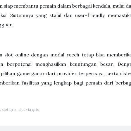
m siap membantu pemain dalam berbagai kendala, mulai da
ksi. Sistemnya yang stabil dan user-friendly memastik
gguan.
 slot online dengan modal receh tetap bisa memberik
 berpotensi menghasilkan keuntungan besar. Deng
 pilihan game gacor dari provider terpercaya, serta sist
berikan fasilitas yang lengkap bagi pemain dari berbag
,
slot qris
,
slot via qris