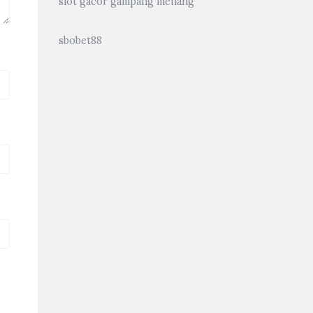
slot gacor gampang menang
sbobet88