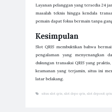
Layanan pelanggan yang tersedia 24 ja
masalah teknis hingga kendala transa
pemain dapat fokus bermain tanpa gan
Kesimpulan
Slot QRIS membuktikan bahwa bermain
pengalaman yang menyenangkan dan
dukungan transaksi QRIS yang praktis,
keamanan yang terjamin, situs ini mem
latar belakang.
situs slot qris
,
slot depo qris
,
slot deposit qris