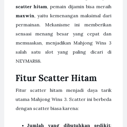
scatter hitam
, pemain dijamin bisa meraih
maxwin
, yaitu kemenangan maksimal dari
permainan. Mekanisme ini memberikan
sensasi menang besar yang cepat dan
memuaskan, menjadikan Mahjong Wins 3
salah satu slot yang paling dicari di
NEYMAR88.
Fitur Scatter Hitam
Fitur scatter hitam menjadi daya tarik
utama Mahjong Wins 3. Scatter ini berbeda
dengan scatter biasa karena:
Jumlah yang dibutuhkan sedikit
: