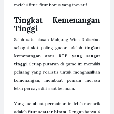
melalui fitur-fitur bonus yang inovatif.
Tingkat Kemenangan
Tinggi
Salah satu alasan Mahjong Wins 3 disebut
sebagai slot paling gacor adalah
tingkat
kemenangan atau RTP yang sangat
tinggi
. Setiap putaran di game ini memiliki
peluang yang realistis untuk menghasilkan
kemenangan, membuat pemain merasa
lebih percaya diri saat bermain.
Yang membuat permainan ini lebih menarik
adalah
fitur scatter hitam
. Dengan hanya
4