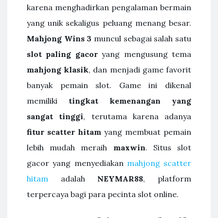
karena menghadirkan pengalaman bermain
yang unik sekaligus peluang menang besar.
Mahjong Wins 3
muncul sebagai salah satu
slot paling gacor
yang mengusung tema
mahjong klasik
, dan menjadi game favorit
banyak pemain slot. Game ini dikenal
memiliki
tingkat kemenangan yang
sangat tinggi
, terutama karena adanya
fitur scatter hitam
yang membuat pemain
lebih mudah meraih
maxwin
. Situs slot
gacor yang menyediakan
mahjong scatter
hitam
adalah
NEYMAR88
, platform
terpercaya bagi para pecinta slot online.