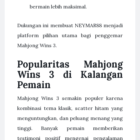
bermain lebih maksimal.
Dukungan ini membuat NEYMAR88 menjadi
platform pilihan utama bagi penggemar
Mahjong Wins 3.
Popularitas Mahjong
Wins 3 di Kalangan
Pemain
Mahjong Wins 3 semakin populer karena
kombinasi tema klasik, scatter hitam yang
menguntungkan, dan peluang menang yang
tinggi. Banyak pemain memberikan
testimoni positif mengenai pengalaman