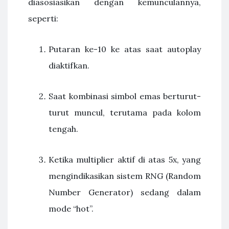
diasosiasikan dengan kemunculannya,
seperti:
Putaran ke-10 ke atas saat autoplay
diaktifkan.
Saat kombinasi simbol emas berturut-
turut muncul, terutama pada kolom
tengah.
Ketika multiplier aktif di atas 5x, yang
mengindikasikan sistem RNG (Random
Number Generator) sedang dalam
mode “hot”.