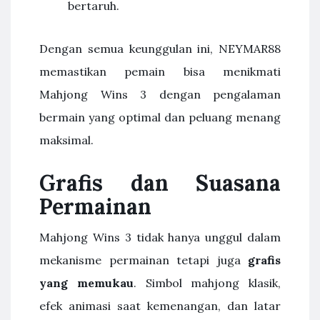
bertaruh.
Dengan semua keunggulan ini, NEYMAR88
memastikan pemain bisa menikmati
Mahjong Wins 3 dengan pengalaman
bermain yang optimal dan peluang menang
maksimal.
Grafis dan Suasana
Permainan
Mahjong Wins 3 tidak hanya unggul dalam
mekanisme permainan tetapi juga
grafis
yang memukau
. Simbol mahjong klasik,
efek animasi saat kemenangan, dan latar