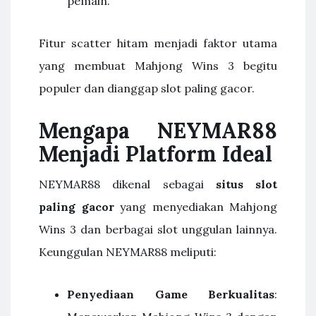
pemain.
Fitur scatter hitam menjadi faktor utama
yang membuat Mahjong Wins 3 begitu
populer dan dianggap slot paling gacor.
Mengapa NEYMAR88
Menjadi Platform Ideal
NEYMAR88 dikenal sebagai
situs slot
paling gacor
yang menyediakan Mahjong
Wins 3 dan berbagai slot unggulan lainnya.
Keunggulan NEYMAR88 meliputi:
Penyediaan Game Berkualitas
: