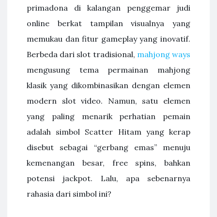
primadona di kalangan penggemar judi
online berkat tampilan visualnya yang
memukau dan fitur gameplay yang inovatif.
Berbeda dari slot tradisional,
mahjong ways
mengusung tema permainan mahjong
klasik yang dikombinasikan dengan elemen
modern slot video. Namun, satu elemen
yang paling menarik perhatian pemain
adalah simbol Scatter Hitam yang kerap
disebut sebagai “gerbang emas” menuju
kemenangan besar, free spins, bahkan
potensi jackpot. Lalu, apa sebenarnya
rahasia dari simbol ini?