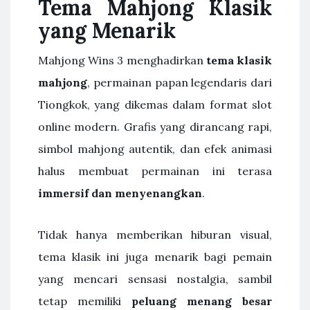
Tema Mahjong Klasik
yang Menarik
Mahjong Wins 3 menghadirkan
tema klasik
mahjong
, permainan papan legendaris dari
Tiongkok, yang dikemas dalam format slot
online modern. Grafis yang dirancang rapi,
simbol mahjong autentik, dan efek animasi
halus membuat permainan ini terasa
immersif dan menyenangkan
.
Tidak hanya memberikan hiburan visual,
tema klasik ini juga menarik bagi pemain
yang mencari sensasi nostalgia, sambil
tetap memiliki
peluang menang besar