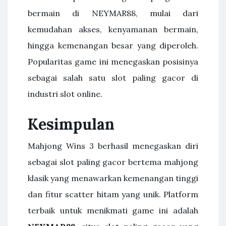
bermain di NEYMAR88, mulai dari
kemudahan akses, kenyamanan bermain,
hingga kemenangan besar yang diperoleh.
Popularitas game ini menegaskan posisinya
sebagai salah satu slot paling gacor di
industri slot online.
Kesimpulan
Mahjong Wins 3 berhasil menegaskan diri
sebagai slot paling gacor bertema mahjong
klasik yang menawarkan kemenangan tinggi
dan fitur scatter hitam yang unik. Platform
terbaik untuk menikmati game ini adalah