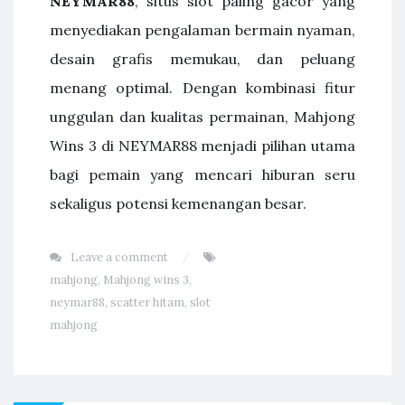
NEYMAR88
, situs slot paling gacor yang
menyediakan pengalaman bermain nyaman,
desain grafis memukau, dan peluang
menang optimal. Dengan kombinasi fitur
unggulan dan kualitas permainan, Mahjong
Wins 3 di NEYMAR88 menjadi pilihan utama
bagi pemain yang mencari hiburan seru
sekaligus potensi kemenangan besar.
Leave a comment
mahjong
,
Mahjong wins 3
,
neymar88
,
scatter hitam
,
slot
mahjong