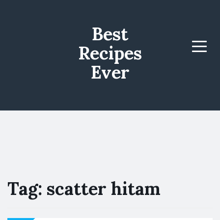
Best
Recipes
Menu
Ever
Tag:
scatter hitam