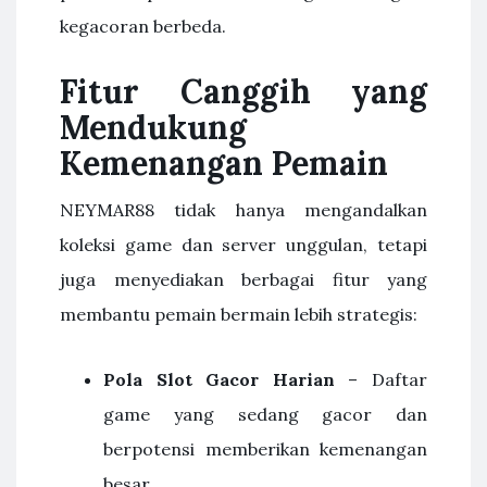
kegacoran berbeda.
Fitur Canggih yang
Mendukung
Kemenangan Pemain
NEYMAR88 tidak hanya mengandalkan
koleksi game dan server unggulan, tetapi
juga menyediakan berbagai fitur yang
membantu pemain bermain lebih strategis:
Pola Slot Gacor Harian
– Daftar
game yang sedang gacor dan
berpotensi memberikan kemenangan
besar.