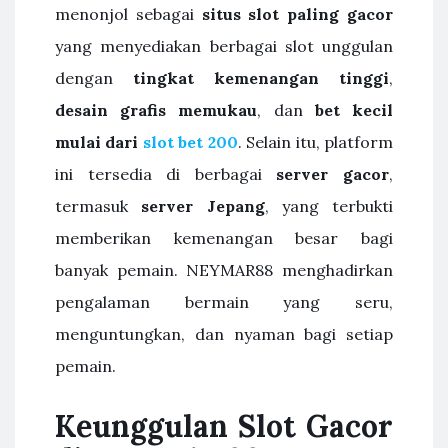
menonjol sebagai
situs slot paling gacor
yang menyediakan berbagai slot unggulan
dengan
tingkat kemenangan tinggi
,
desain grafis memukau
, dan
bet kecil
mulai dari
slot bet 200
. Selain itu, platform
ini tersedia di berbagai
server gacor
,
termasuk
server Jepang
, yang terbukti
memberikan kemenangan besar bagi
banyak pemain. NEYMAR88 menghadirkan
pengalaman bermain yang seru,
menguntungkan, dan nyaman bagi setiap
pemain.
Keunggulan Slot Gacor