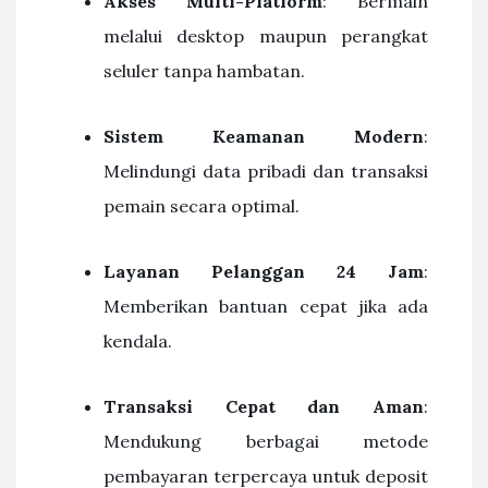
Akses Multi-Platform
: Bermain
melalui desktop maupun perangkat
seluler tanpa hambatan.
Sistem Keamanan Modern
:
Melindungi data pribadi dan transaksi
pemain secara optimal.
Layanan Pelanggan 24 Jam
:
Memberikan bantuan cepat jika ada
kendala.
Transaksi Cepat dan Aman
:
Mendukung berbagai metode
pembayaran terpercaya untuk deposit