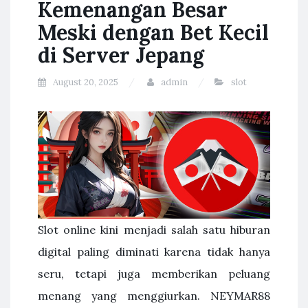
Kemenangan Besar
Meski dengan Bet Kecil
di Server Jepang
August 20, 2025
admin
slot
Slot online kini menjadi salah satu hiburan
digital paling diminati karena tidak hanya
seru, tetapi juga memberikan peluang
menang yang menggiurkan. NEYMAR88