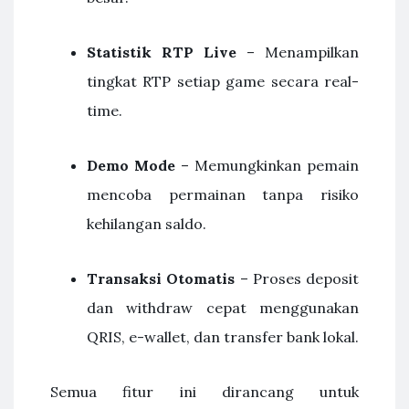
Statistik RTP Live
– Menampilkan
tingkat RTP setiap game secara real-
time.
Demo Mode
– Memungkinkan pemain
mencoba permainan tanpa risiko
kehilangan saldo.
Transaksi Otomatis
– Proses deposit
dan withdraw cepat menggunakan
QRIS, e-wallet, dan transfer bank lokal.
Semua fitur ini dirancang untuk