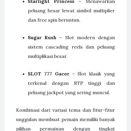
Starlight Princess
– Menawarkan
peluang besar lewat simbol multiplier
dan free spin beruntun.
Sugar Rush
– Slot modern dengan
sistem cascading reels dan peluang
multiplikasi besar.
SLOT 777 Gacor
– Slot klasik yang
terkenal dengan RTP tinggi dan
peluang jackpot yang sering muncul.
Kombinasi dari variasi tema dan fitur-fitur
unggulan membuat pemain memiliki banyak
pilihan permainan dengan tingkat