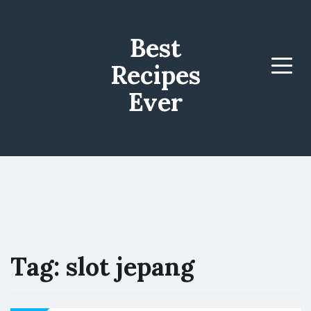
Best
Recipes
Menu
Ever
Tag:
slot jepang