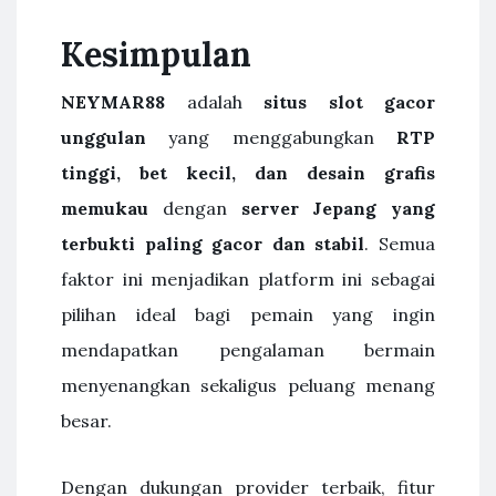
Kesimpulan
NEYMAR88
adalah
situs slot gacor
unggulan
yang menggabungkan
RTP
tinggi, bet kecil, dan desain grafis
memukau
dengan
server Jepang yang
terbukti paling gacor dan stabil
. Semua
faktor ini menjadikan platform ini sebagai
pilihan ideal bagi pemain yang ingin
mendapatkan pengalaman bermain
menyenangkan sekaligus peluang menang
besar.
Dengan dukungan provider terbaik, fitur