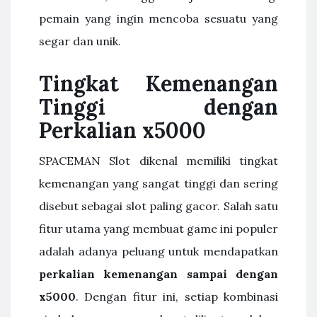
pemain yang ingin mencoba sesuatu yang
segar dan unik.
Tingkat Kemenangan
Tinggi dengan
Perkalian x5000
SPACEMAN Slot dikenal memiliki tingkat
kemenangan yang sangat tinggi dan sering
disebut sebagai slot paling gacor. Salah satu
fitur utama yang membuat game ini populer
adalah adanya peluang untuk mendapatkan
perkalian kemenangan sampai dengan
x5000
. Dengan fitur ini, setiap kombinasi