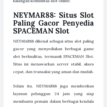
kalangan komunitas slot online.
NEYMAR88: Situs Slot
Paling Gacor Penyedia
SPACEMAN Slot
NEYMAR88 dikenal sebagai situs slot paling
gacor yang menyediakan berbagai game
slot berkualitas, termasuk SPACEMAN Slot.
Situs ini menawarkan server stabil, akses
cepat, dan transaksi yang aman dan mudah.
Selain itu, NEYMAR88 juga memberikan
layanan pelanggan 24 jam yang siap
membantu pemain dalam berbagai kendala