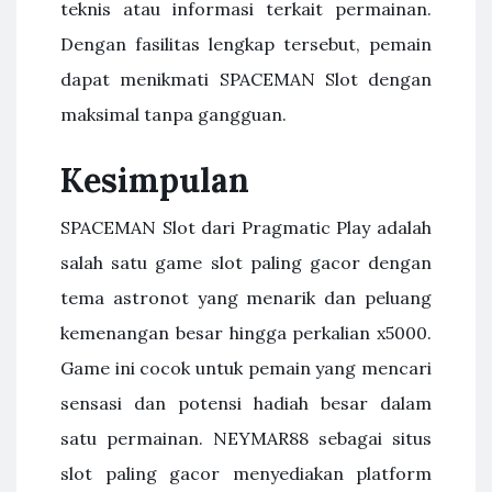
teknis atau informasi terkait permainan.
Dengan fasilitas lengkap tersebut, pemain
dapat menikmati SPACEMAN Slot dengan
maksimal tanpa gangguan.
Kesimpulan
SPACEMAN Slot dari Pragmatic Play adalah
salah satu game slot paling gacor dengan
tema astronot yang menarik dan peluang
kemenangan besar hingga perkalian x5000.
Game ini cocok untuk pemain yang mencari
sensasi dan potensi hadiah besar dalam
satu permainan. NEYMAR88 sebagai situs
slot paling gacor menyediakan platform