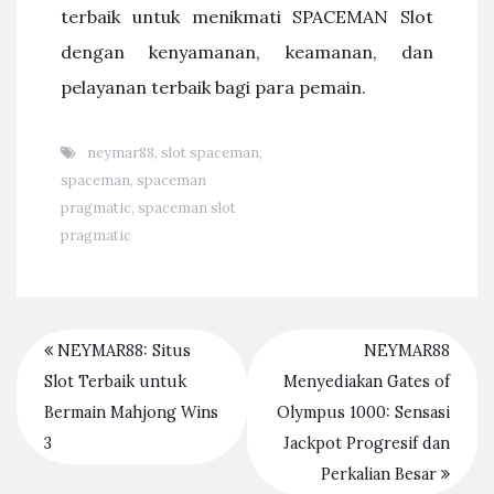
terbaik untuk menikmati SPACEMAN Slot
dengan kenyamanan, keamanan, dan
pelayanan terbaik bagi para pemain.
neymar88
,
slot spaceman
,
spaceman
,
spaceman
pragmatic
,
spaceman slot
pragmatic
NEYMAR88: Situs
NEYMAR88
Slot Terbaik untuk
Menyediakan Gates of
Bermain Mahjong Wins
Olympus 1000: Sensasi
3
Jackpot Progresif dan
Perkalian Besar