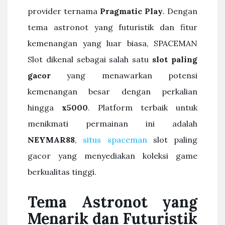
provider ternama
Pragmatic Play
. Dengan
tema astronot yang futuristik dan fitur
kemenangan yang luar biasa, SPACEMAN
Slot dikenal sebagai salah satu
slot paling
gacor
yang menawarkan potensi
kemenangan besar dengan perkalian
hingga
x5000
. Platform terbaik untuk
menikmati permainan ini adalah
NEYMAR88
,
situs spaceman
slot paling
gacor yang menyediakan koleksi game
berkualitas tinggi.
Tema Astronot yang
Menarik dan Futuristik