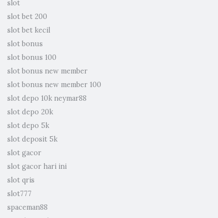
slot
slot bet 200
slot bet kecil
slot bonus
slot bonus 100
slot bonus new member
slot bonus new member 100
slot depo 10k neymar88
slot depo 20k
slot depo 5k
slot deposit 5k
slot gacor
slot gacor hari ini
slot qris
slot777
spaceman88