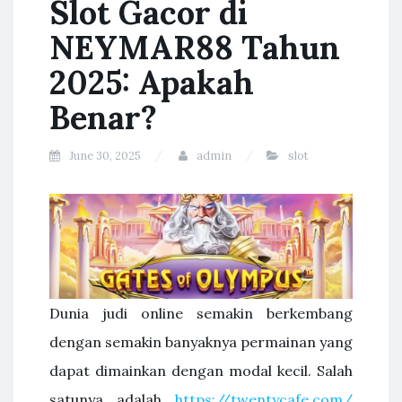
Slot Gacor di
NEYMAR88 Tahun
2025: Apakah
Benar?
June 30, 2025
admin
slot
Dunia judi online semakin berkembang
dengan semakin banyaknya permainan yang
dapat dimainkan dengan modal kecil. Salah
satunya adalah
https://twentycafe.com/