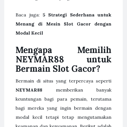
Baca juga:
5 Strategi Sederhana untuk
Menang di Mesin Slot Gacor dengan
Modal Kecil
Mengapa Memilih
NEYMAR88 untuk
Bermain Slot Gacor?
Bermain di situs yang terpercaya seperti
NEYMAR88
memberikan banyak
keuntungan bagi para pemain, terutama
bagi mereka yang ingin bermain dengan
modal kecil tetapi tetap mengutamakan
keamanan dan kenyamanan. Berikut adalah