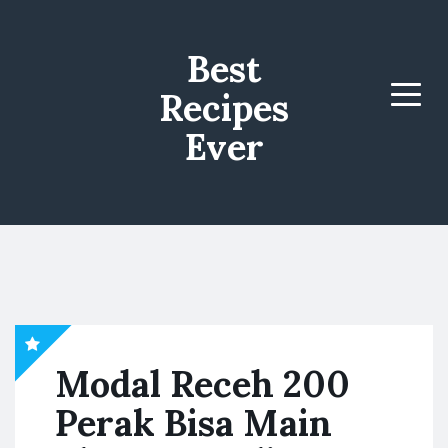
Best
Recipes
Menu
Ever
Modal Receh 200
Perak Bisa Main