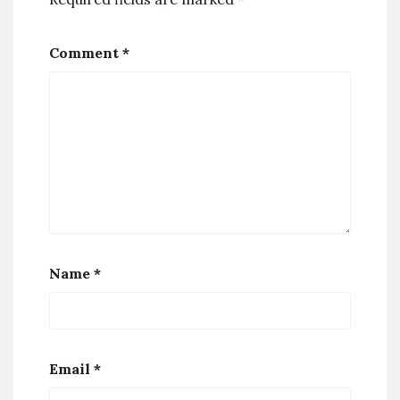
Comment
*
Name
*
Email
*