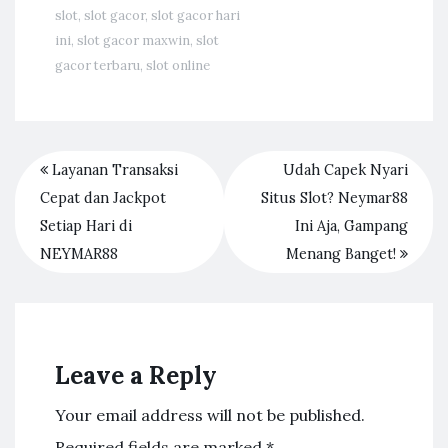
slot
,
slot gacor
,
slot gacor hari
ini
,
slot gacor maxwin
,
slot
gacor terbaru
,
slot online
Layanan Transaksi
Udah Capek Nyari
Cepat dan Jackpot
Situs Slot? Neymar88
Setiap Hari di
Ini Aja, Gampang
NEYMAR88
Menang Banget!
Leave a Reply
Your email address will not be published.
Required fields are marked
*