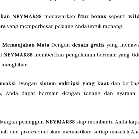
akan
NEYMAR88
menawarkan
fitur bonus
seperti
wil
ers
yang memperbesar peluang Anda untuk menang.
ng Memanjakan Mata
Dengan
desain grafis
yang menaw
di
NEYMAR88
memberikan pengalaman bermain yang tid
 menghibur.
nsaksi
Dengan
sistem enkripsi yang kuat
dan berbag
, Anda dapat bermain dengan tenang dan nyaman 
kungan pelanggan
NEYMAR88
siap membantu Anda kap
mah dan profesional akan memastikan setiap masalah An