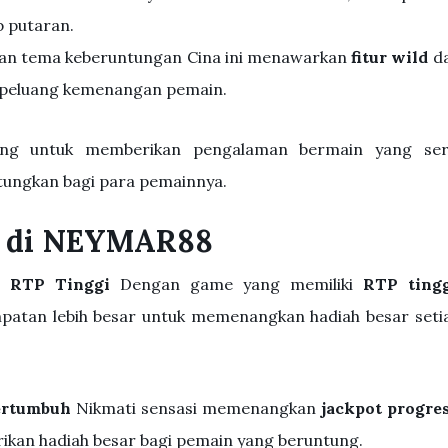
 putaran.
ngan tema keberuntungan Cina ini menawarkan
fitur wild
d
peluang kemenangan pemain.
ng untuk memberikan pengalaman bermain yang ser
ungkan bagi para pemainnya.
n di NEYMAR88
n RTP Tinggi
Dengan game yang memiliki
RTP ting
atan lebih besar untuk memenangkan hadiah besar seti
ertumbuh
Nikmati sensasi memenangkan
jackpot progres
kan hadiah besar bagi pemain yang beruntung.