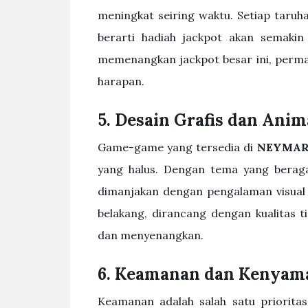
meningkat seiring waktu. Setiap taru
berarti hadiah jackpot akan semakin
memenangkan jackpot besar ini, perm
harapan.
5.
Desain Grafis dan Ani
Game-game yang tersedia di
NEYMAR
yang halus. Dengan tema yang beraga
dimanjakan dengan pengalaman visual y
belakang, dirancang dengan kualitas 
dan menyenangkan.
6.
Keamanan dan Kenyama
Keamanan adalah salah satu priorita