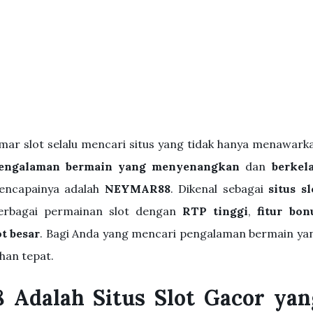
emar slot selalu mencari situs yang tidak hanya menawark
engalaman bermain yang menyenangkan
dan
berkel
 mencapainya adalah
NEYMAR88
. Dikenal sebagai
situs sl
rbagai permainan slot dengan
RTP tinggi
,
fitur bon
t besar
. Bagi Anda yang mencari pengalaman bermain ya
han tepat.
Adalah Situs Slot Gacor yan