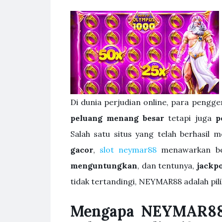
Di dunia perjudian online, para pengg
peluang menang besar
tetapi juga
p
Salah satu situs yang telah berhasil
gacor
,
slot neymar88
menawarkan be
menguntungkan
, dan tentunya,
jackpo
tidak tertandingi, NEYMAR88 adalah pili
Mengapa NEYMAR88 