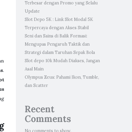
Terbesar dengan Promo yang Selalu
Update
Slot Depo 5K : Link Slot Modal 5K
Terpercaya dengan Akses Stabil
Seni dan Sains di Balik Formasi:
Mengupas Pengaruh Taktik dan
Strategi dalam Taruhan Sepak Bola
an
Slot depo 10k Mudah Diakses, Jangan
Asal Main
as
.
Olympus Zeus: Pahami Ikon, Tumble,
ot
dan Scatter
us
ng
Recent
Comments
g
No comments to show.