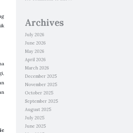
ng
Archives
ik
July 2026
June 2026
May 2026
April 2026
na
March 2026
i,
December 2025
an
November 2025
an
October 2025
September 2025
August 2025
July 2025
June 2025
ic