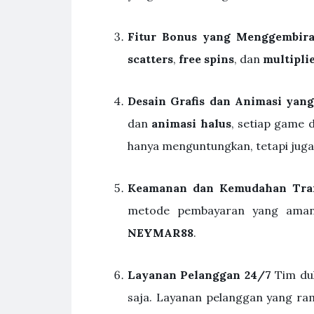
Fitur Bonus yang Menggembir
scatters
,
free spins
, dan
multipli
Desain Grafis dan Animasi ya
dan
animasi halus
, setiap game 
hanya menguntungkan, tetapi juga
Keamanan dan Kemudahan Tra
metode pembayaran yang aman
NEYMAR88
.
Layanan Pelanggan 24/7
Tim du
saja. Layanan pelanggan yang ra