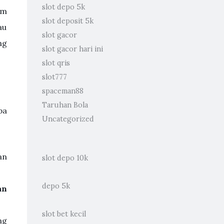
slot depo 5k
em
slot deposit 5k
au
slot gacor
ng
slot gacor hari ini
slot qris
slot777
spaceman88
Taruhan Bola
pa
Uncategorized
an
slot depo 10k
depo 5k
an
slot bet kecil
ng