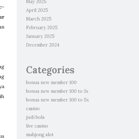
May 2025
e-
April 2025
ur
March 2025
an
February 2025
January 2025
December 2024
ng
Categories
ng
bonus new member 100
ya
bonus new member 100 to 3x
ih
bonus new member 100 to 5x
casino
judi bola
live casino
mahjong slot
us