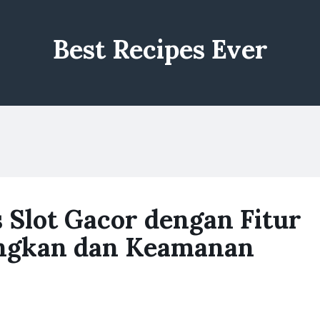
Best Recipes Ever
Slot Gacor dengan Fitur
ngkan dan Keamanan