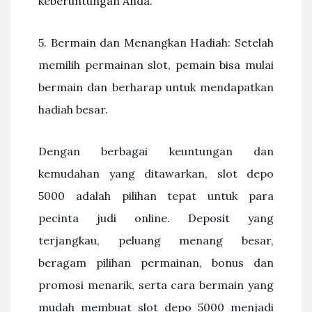
keberuntungan Anda.
5. Bermain dan Menangkan Hadiah: Setelah
memilih permainan slot, pemain bisa mulai
bermain dan berharap untuk mendapatkan
hadiah besar.
Dengan berbagai keuntungan dan
kemudahan yang ditawarkan, slot depo
5000 adalah pilihan tepat untuk para
pecinta judi online. Deposit yang
terjangkau, peluang menang besar,
beragam pilihan permainan, bonus dan
promosi menarik, serta cara bermain yang
mudah membuat slot depo 5000 menjadi