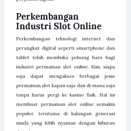
Perkembangan
Industri Slot Online
Perkembangan teknologi internet dan
perangkat digital seperti smartphone dan
tablet telah membuka peluang baru bagi
industri permainan slot online. Kini, siapa
saja dapat mengakses berbagai jenis
permainan slot kapan saja dan di mana saja
tanpa harus pergi ke kasino fisik. Hal ini
membuat permainan slot online semakin
populer, terutama di kalangan generasi
muda yang lebih nyaman dengan hiburan