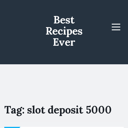
Best
Recipes
Menu
Ever
Tag:
slot deposit 5000