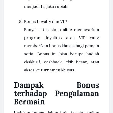
menjadi 1,5 juta rupiah.
Bonus Loyalty dan VIP
Banyak situs slot online menawarkan
program loyalitas atau VIP yang
memberikan bonus khusus bagi pemain
setia. Bonus ini bisa berupa hadiah
eksklusif, cashback lebih besar, atau
akses ke turnamen khusus.
Dampak Bonus
terhadap Pengalaman
Bermain
Ledakan bonus dalam industri slot online