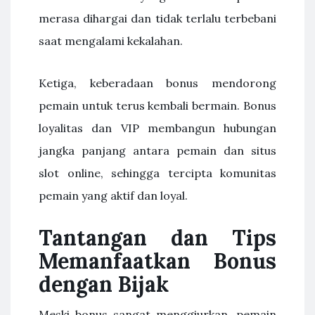
merasa dihargai dan tidak terlalu terbebani
saat mengalami kekalahan.
Ketiga, keberadaan bonus mendorong
pemain untuk terus kembali bermain. Bonus
loyalitas dan VIP membangun hubungan
jangka panjang antara pemain dan situs
slot online, sehingga tercipta komunitas
pemain yang aktif dan loyal.
Tantangan dan Tips
Memanfaatkan Bonus
dengan Bijak
Meski bonus sangat menggiurkan, pemain