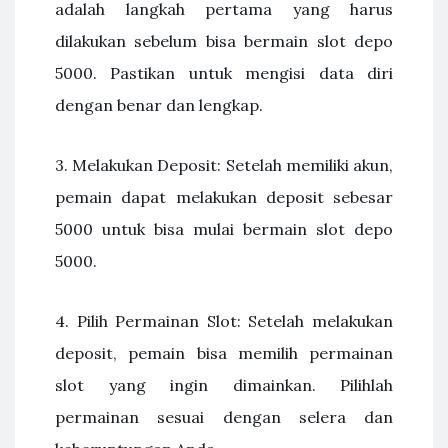
adalah langkah pertama yang harus
dilakukan sebelum bisa bermain slot depo
5000. Pastikan untuk mengisi data diri
dengan benar dan lengkap.
3. Melakukan Deposit: Setelah memiliki akun,
pemain dapat melakukan deposit sebesar
5000 untuk bisa mulai bermain slot depo
5000.
4. Pilih Permainan Slot: Setelah melakukan
deposit, pemain bisa memilih permainan
slot yang ingin dimainkan. Pilihlah
permainan sesuai dengan selera dan