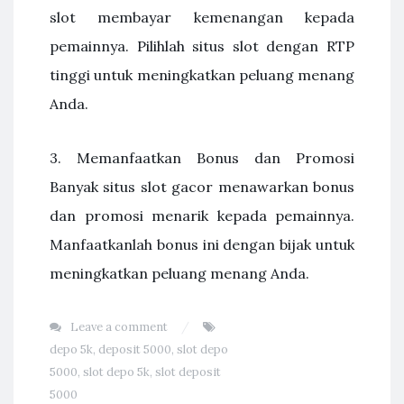
slot membayar kemenangan kepada
pemainnya. Pilihlah situs slot dengan RTP
tinggi untuk meningkatkan peluang menang
Anda.
3. Memanfaatkan Bonus dan Promosi
Banyak situs slot gacor menawarkan bonus
dan promosi menarik kepada pemainnya.
Manfaatkanlah bonus ini dengan bijak untuk
meningkatkan peluang menang Anda.
Leave a comment
depo 5k
,
deposit 5000
,
slot depo
5000
,
slot depo 5k
,
slot deposit
5000