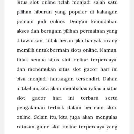
Situs slot online telah menjadi salah satu
pilihan hiburan yang populer di kalangan
pemain judi online. Dengan kemudahan
akses dan beragam pilihan permainan yang
ditawarkan, tidak heran jika banyak orang
memilih untuk bermain slots online. Namun,
tidak semua situs slot online terpercaya,
dan menemukan situs slot gacor hari ini
bisa menjadi tantangan tersendiri. Dalam
artikel ini, kita akan membahas rahasia situs
slot gacor hari ini terbaru serta
pengalaman terbaik dalam bermain slots
online. Selain itu, kita juga akan mengulas
ratusan game slot online terpercaya yang