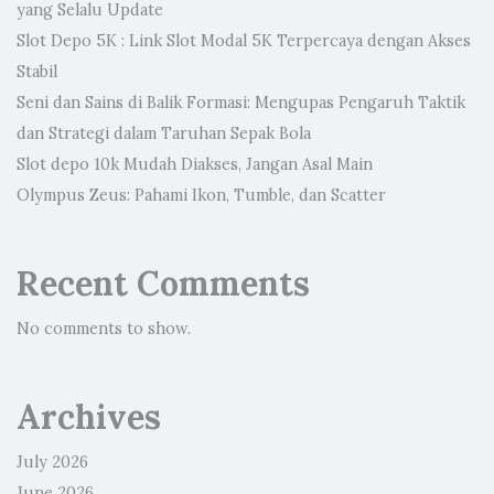
yang Selalu Update
Slot Depo 5K : Link Slot Modal 5K Terpercaya dengan Akses
Stabil
Seni dan Sains di Balik Formasi: Mengupas Pengaruh Taktik
dan Strategi dalam Taruhan Sepak Bola
Slot depo 10k Mudah Diakses, Jangan Asal Main
Olympus Zeus: Pahami Ikon, Tumble, dan Scatter
Recent Comments
No comments to show.
Archives
July 2026
June 2026