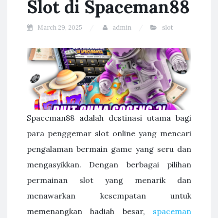
Slot di Spaceman88
March 29, 2025
admin
slot
Spaceman88 adalah destinasi utama bagi
para penggemar slot online yang mencari
pengalaman bermain game yang seru dan
mengasyikkan. Dengan berbagai pilihan
permainan slot yang menarik dan
menawarkan kesempatan untuk
memenangkan hadiah besar,
spaceman