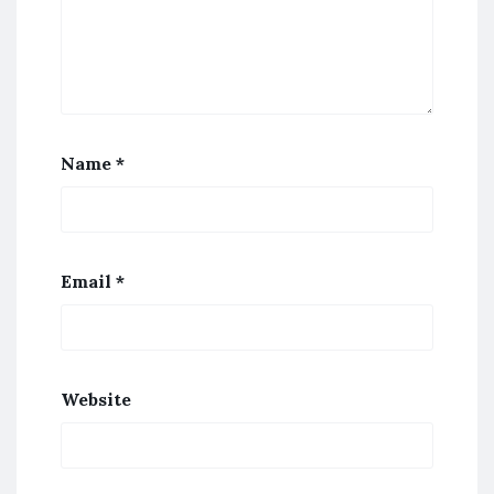
Name
*
Email
*
Website