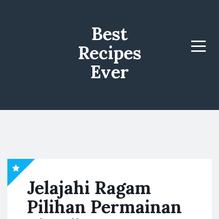
Best
Recipes
Menu
Ever
Jelajahi Ragam
Pilihan Permainan