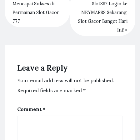
Mencapai Sukses di
Slot88? Login ke
Permainan Slot Gacor
NEYMAR88 Sekarang,
777
Slot Gacor Banget Hari
Ini!
Leave a Reply
Your email address will not be published.
Required fields are marked
*
Comment
*