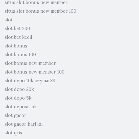
situs slot bonus new member
situs slot bonus new member 100
slot
slot bet 200
slot bet kecil
slot bonus
slot bonus 100
slot bonus new member
slot bonus new member 100
slot depo 10k neymar88
slot depo 20k
slot depo 5k
slot deposit 5k
slot gacor
slot gacor hari ini
slot qris