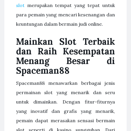
slot
merupakan tempat yang tepat untuk
para pemain yang mencari kesenangan dan
keuntungan dalam bermain judi online.
Mainkan Slot Terbaik
dan Raih Kesempatan
Menang Besar di
Spaceman88
Spaceman88 menawarkan berbagai jenis
permainan slot yang menarik dan seru
untuk dimainkan. Dengan fitur-fiturnya
yang inovatif dan grafis yang menarik,
pemain dapat merasakan sensasi bermain
slot seperti di kasino sungguhan. Dari