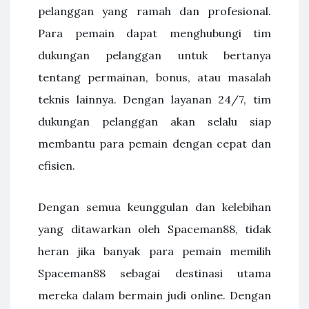
pelanggan yang ramah dan profesional.
Para pemain dapat menghubungi tim
dukungan pelanggan untuk bertanya
tentang permainan, bonus, atau masalah
teknis lainnya. Dengan layanan 24/7, tim
dukungan pelanggan akan selalu siap
membantu para pemain dengan cepat dan
efisien.
Dengan semua keunggulan dan kelebihan
yang ditawarkan oleh Spaceman88, tidak
heran jika banyak para pemain memilih
Spaceman88 sebagai destinasi utama
mereka dalam bermain judi online. Dengan