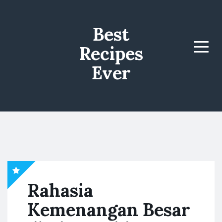
Best
Recipes
Menu
Ever
Rahasia
Kemenangan Besar