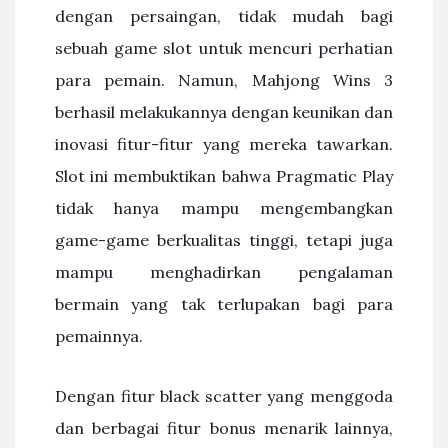
dengan persaingan, tidak mudah bagi
sebuah game slot untuk mencuri perhatian
para pemain. Namun, Mahjong Wins 3
berhasil melakukannya dengan keunikan dan
inovasi fitur-fitur yang mereka tawarkan.
Slot ini membuktikan bahwa Pragmatic Play
tidak hanya mampu mengembangkan
game-game berkualitas tinggi, tetapi juga
mampu menghadirkan pengalaman
bermain yang tak terlupakan bagi para
pemainnya.
Dengan fitur black scatter yang menggoda
dan berbagai fitur bonus menarik lainnya,