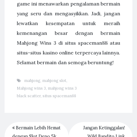
game ini menawarkan pengalaman bermain
yang seru dan mengasyikkan. Jadi, jangan
lewatkan kesempatan untuk meraih
kemenangan besar dengan bermain
Mahjong Wins 3 di situs spaceman88 atau
situs-situs kasino online terpercaya lainnya.
Selamat bermain dan semoga beruntung!
mahjong
,
mahjong slot
,
Mahjong wins 3
,
mahjong wins 3
black scatter
,
situs spaceman88
Bermain Lebih Hemat
Jangan Ketinggalan!
dengan Slot Depo 5k
Wild Bandito Link