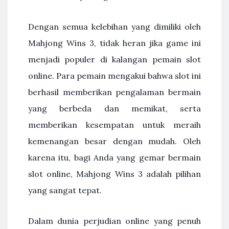
Dengan semua kelebihan yang dimiliki oleh
Mahjong Wins 3, tidak heran jika game ini
menjadi populer di kalangan pemain slot
online. Para pemain mengakui bahwa slot ini
berhasil memberikan pengalaman bermain
yang berbeda dan memikat, serta
memberikan kesempatan untuk meraih
kemenangan besar dengan mudah. Oleh
karena itu, bagi Anda yang gemar bermain
slot online, Mahjong Wins 3 adalah pilihan
yang sangat tepat.
Dalam dunia perjudian online yang penuh