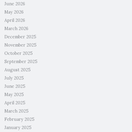
June 2026
May 2026
April 2026
March 2026
December 2025
November 2025
October 2025
September 2025
August 2025
July 2025
June 2025
May 2025
April 2025
March 2025
February 2025
January 2025