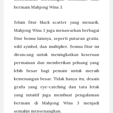
bermain Mahjong Wins 3.
Selain fitur black scatter yang menarik,
Mahjong Wins 3 juga menawarkan berbagai
fitur bonus lainnya, seperti putaran gratis,
wild symbol, dan multiplier. Semua fitur ini
dirancang untuk meningkatkan keseruan
permainan dan memberikan peluang yang
lebih besar bagi pemain untuk meraih
kemenangan besar. Tidak hanya itu, desain
grafis yang eye-catching dan tata letak
yang intuitif juga membuat pengalaman
bermain di Mahjong Wins 3 menjadi
semakin menyenangkan.