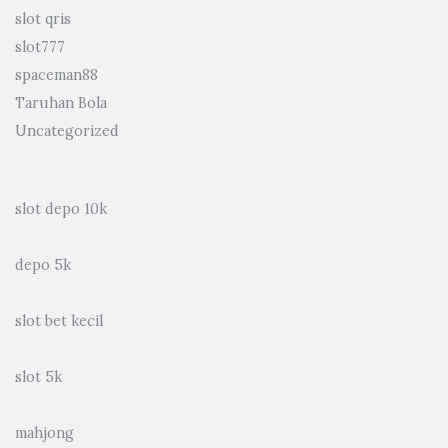
slot qris
slot777
spaceman88
Taruhan Bola
Uncategorized
slot depo 10k
depo 5k
slot bet kecil
slot 5k
mahjong