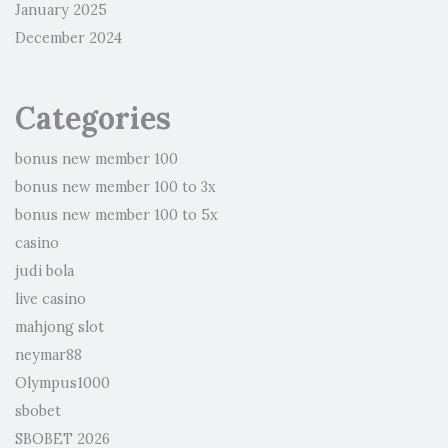
January 2025
December 2024
Categories
bonus new member 100
bonus new member 100 to 3x
bonus new member 100 to 5x
casino
judi bola
live casino
mahjong slot
neymar88
Olympus1000
sbobet
SBOBET 2026