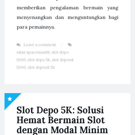
memberikan pengalaman bermain yang
menyenangkan dan menguntungkan bagi
para pemainnya.
Leave a comment
situs spaceman88
,
slot depo
5000
,
slot depo 5k
,
slot deposit
5000
,
slot deposit 5k
Slot Depo 5K: Solusi
Hemat Bermain Slot
dengan Modal Minim