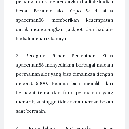
peluang untuk memenangkan hadiah-hadiah
besar. Bermain slot depo 5k di situs
spaceman88 memberikan kesempatan
untuk memenangkan jackpot dan hadiah-
hadiah menarik lainnya.
3. Beragam Pilihan Permainan: Situs
spaceman88 menyediakan berbagai macam
permainan slot yang bisa dimainkan dengan
deposit 5000. Pemain bisa memilih dari
berbagai tema dan fitur permainan yang
menarik, sehingga tidak akan merasa bosan
saat bermain.
4. Kemudahan Bertransaksi: Situs