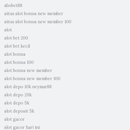
sbobet88
situs slot bonus new member
situs slot bonus new member 100
slot
slot bet 200
slot bet kecil
slot bonus
slot bonus 100
slot bonus new member
slot bonus new member 100
slot depo 10k neymar88
slot depo 20k
slot depo 5k
slot deposit 5k
slot gacor
slot gacor hari ini