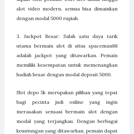
slot video modern, semua bisa dimainkan
dengan modal 5000 rupiah.
3. Jackpot Besar: Salah satu daya tarik
utama bermain slot di situs spaceman88
adalah jackpot yang ditawarkan. Pemain
memiliki kesempatan untuk memenangkan
hadiah besar dengan modal deposit 5000.
Slot depo 5k merupakan pilihan yang tepat
bagi pecinta judi online yang ingin
merasakan sensasi bermain slot dengan
modal yang terjangkau. Dengan berbagai
keuntungan yang ditawarkan, pemain dapat