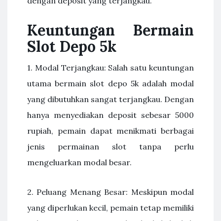
dengan deposit yang terjangkau.
Keuntungan Bermain
Slot Depo 5k
1. Modal Terjangkau: Salah satu keuntungan
utama bermain slot depo 5k adalah modal
yang dibutuhkan sangat terjangkau. Dengan
hanya menyediakan deposit sebesar 5000
rupiah, pemain dapat menikmati berbagai
jenis permainan slot tanpa perlu
mengeluarkan modal besar.
2. Peluang Menang Besar: Meskipun modal
yang diperlukan kecil, pemain tetap memiliki