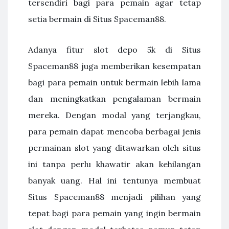
tersendiri bagi para pemain agar tetap
setia bermain di Situs Spaceman88.
Adanya fitur slot depo 5k di Situs
Spaceman88 juga memberikan kesempatan
bagi para pemain untuk bermain lebih lama
dan meningkatkan pengalaman bermain
mereka. Dengan modal yang terjangkau,
para pemain dapat mencoba berbagai jenis
permainan slot yang ditawarkan oleh situs
ini tanpa perlu khawatir akan kehilangan
banyak uang. Hal ini tentunya membuat
Situs Spaceman88 menjadi pilihan yang
tepat bagi para pemain yang ingin bermain