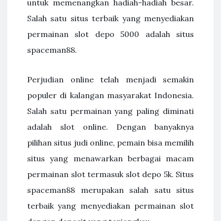
untuk memenangkan hadiah-hadiah besar.
Salah satu situs terbaik yang menyediakan
permainan slot depo 5000 adalah situs
spaceman88.
Perjudian online telah menjadi semakin
populer di kalangan masyarakat Indonesia.
Salah satu permainan yang paling diminati
adalah slot online. Dengan banyaknya
pilihan situs judi online, pemain bisa memilih
situs yang menawarkan berbagai macam
permainan slot termasuk slot depo 5k. Situs
spaceman88 merupakan salah satu situs
terbaik yang menyediakan permainan slot