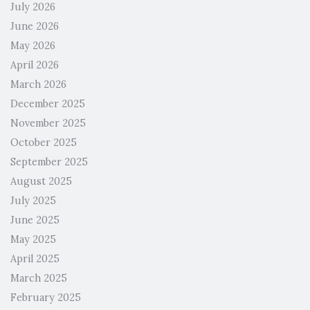
July 2026
June 2026
May 2026
April 2026
March 2026
December 2025
November 2025
October 2025
September 2025
August 2025
July 2025
June 2025
May 2025
April 2025
March 2025
February 2025