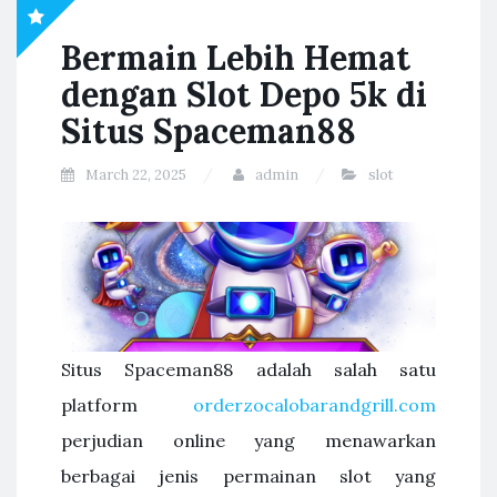
Bermain Lebih Hemat
dengan Slot Depo 5k di
Situs Spaceman88
March 22, 2025
admin
slot
Situs Spaceman88 adalah salah satu
platform
orderzocalobarandgrill.com
perjudian online yang menawarkan
berbagai jenis permainan slot yang