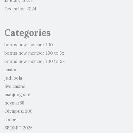
January 2025
December 2024
Categories
bonus new member 100
bonus new member 100 to 3x
bonus new member 100 to 5x
casino
judi bola
live casino
mahjong slot
neymar88
Olympus1000
sbobet
SBOBET 2026