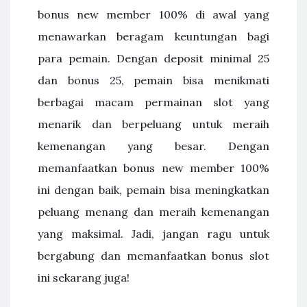
bonus new member 100% di awal yang
menawarkan beragam keuntungan bagi
para pemain. Dengan deposit minimal 25
dan bonus 25, pemain bisa menikmati
berbagai macam permainan slot yang
menarik dan berpeluang untuk meraih
kemenangan yang besar. Dengan
memanfaatkan bonus new member 100%
ini dengan baik, pemain bisa meningkatkan
peluang menang dan meraih kemenangan
yang maksimal. Jadi, jangan ragu untuk
bergabung dan memanfaatkan bonus slot
ini sekarang juga!