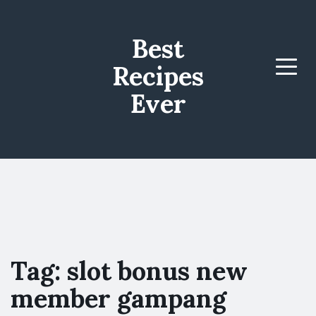
Best
Recipes
Menu
Ever
Tag:
slot bonus new
member gampang