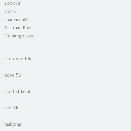
slot qris
slot777
spaceman88
Taruhan Bola
Uncategorized
slot depo 10k
depo 5k
slot bet kecil
slot 5k
mahjong