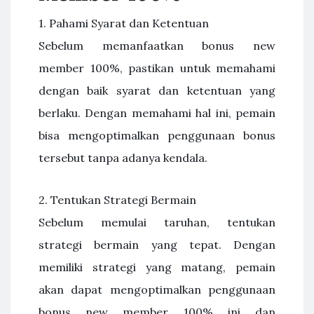
1. Pahami Syarat dan Ketentuan
Sebelum memanfaatkan bonus new
member 100%, pastikan untuk memahami
dengan baik syarat dan ketentuan yang
berlaku. Dengan memahami hal ini, pemain
bisa mengoptimalkan penggunaan bonus
tersebut tanpa adanya kendala.
2. Tentukan Strategi Bermain
Sebelum memulai taruhan, tentukan
strategi bermain yang tepat. Dengan
memiliki strategi yang matang, pemain
akan dapat mengoptimalkan penggunaan
bonus new member 100% ini dan