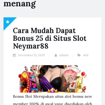
menang
Cara Mudah Dapat
Bonus 25 di Situs Slot
Neymar88
December 13, 2025
admin
slot
Bonus Slot Merupakan situs slot bonus new
member 100% di awal yang disediakan oleh