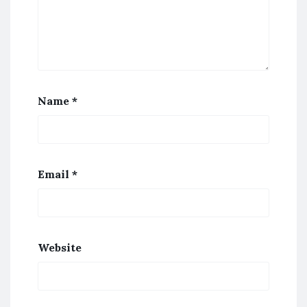
Name
*
Email
*
Website