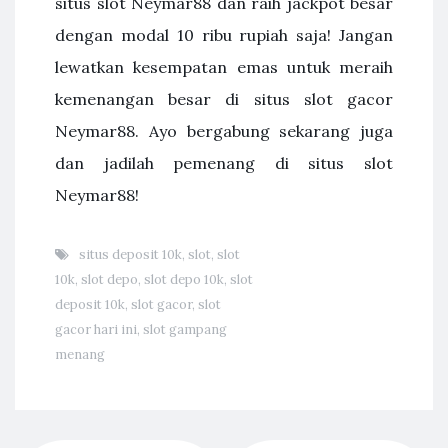
situs slot Neymar88 dan raih jackpot besar
dengan modal 10 ribu rupiah saja! Jangan
lewatkan kesempatan emas untuk meraih
kemenangan besar di situs slot gacor
Neymar88. Ayo bergabung sekarang juga
dan jadilah pemenang di situs slot
Neymar88!
situs deposit 10k
,
slot
,
slot
10k
,
slot depo
,
slot depo 10k
,
slot
deposit 10k
,
slot gacor
,
slot
gacor hari ini
,
slot gampang
menang