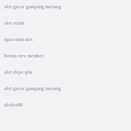
slot gacor gampang menang
slot resmi
spaceman slot
bonus new member
slot depo qris
slot gacor gampang menang
sbobet88