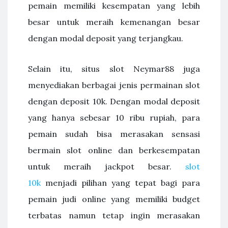
pemain memiliki kesempatan yang lebih
besar untuk meraih kemenangan besar
dengan modal deposit yang terjangkau.
Selain itu, situs slot Neymar88 juga
menyediakan berbagai jenis permainan slot
dengan deposit 10k. Dengan modal deposit
yang hanya sebesar 10 ribu rupiah, para
pemain sudah bisa merasakan sensasi
bermain slot online dan berkesempatan
untuk meraih jackpot besar.
slot
10k
menjadi pilihan yang tepat bagi para
pemain judi online yang memiliki budget
terbatas namun tetap ingin merasakan