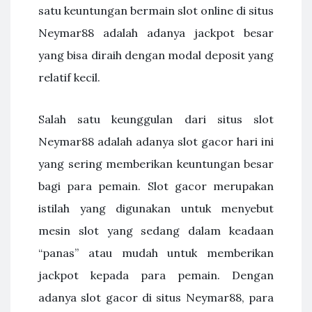
satu keuntungan bermain slot online di situs
Neymar88 adalah adanya jackpot besar
yang bisa diraih dengan modal deposit yang
relatif kecil.
Salah satu keunggulan dari situs slot
Neymar88 adalah adanya slot gacor hari ini
yang sering memberikan keuntungan besar
bagi para pemain. Slot gacor merupakan
istilah yang digunakan untuk menyebut
mesin slot yang sedang dalam keadaan
“panas” atau mudah untuk memberikan
jackpot kepada para pemain. Dengan
adanya slot gacor di situs Neymar88, para