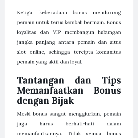
Ketiga, keberadaan bonus mendorong
pemain untuk terus kembali bermain. Bonus
loyalitas dan VIP membangun hubungan
jangka panjang antara pemain dan situs
slot online, sehingga tercipta komunitas
pemain yang aktif dan loyal.
Tantangan dan Tips
Memanfaatkan Bonus
dengan Bijak
Meski bonus sangat menggiurkan, pemain
juga harus berhati-hati dalam
memanfaatkannya. Tidak semua bonus