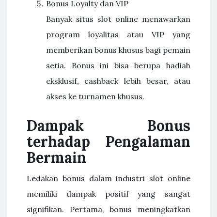
Bonus Loyalty dan VIP
Banyak situs slot online menawarkan
program loyalitas atau VIP yang
memberikan bonus khusus bagi pemain
setia. Bonus ini bisa berupa hadiah
eksklusif, cashback lebih besar, atau
akses ke turnamen khusus.
Dampak Bonus
terhadap Pengalaman
Bermain
Ledakan bonus dalam industri slot online
memiliki dampak positif yang sangat
signifikan. Pertama, bonus meningkatkan