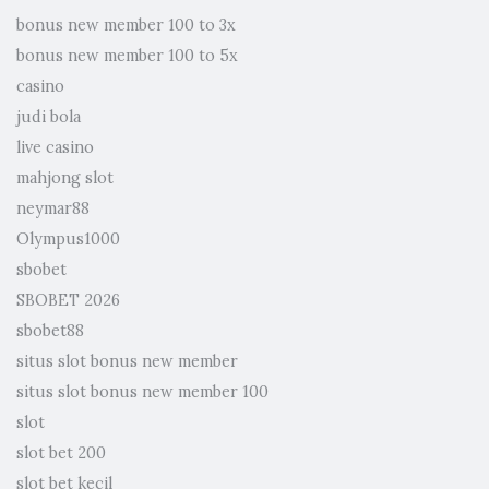
bonus new member 100 to 3x
bonus new member 100 to 5x
casino
judi bola
live casino
mahjong slot
neymar88
Olympus1000
sbobet
SBOBET 2026
sbobet88
situs slot bonus new member
situs slot bonus new member 100
slot
slot bet 200
slot bet kecil