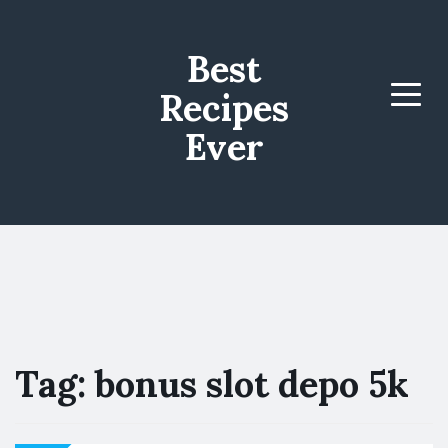
Best
Recipes
Menu
Ever
Tag:
bonus slot depo 5k