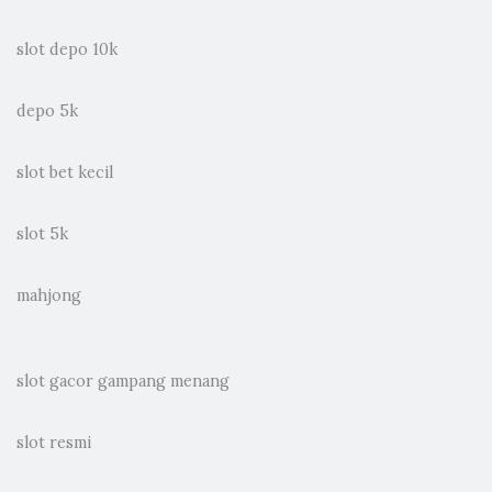
slot depo 10k
depo 5k
slot bet kecil
slot 5k
mahjong
slot gacor gampang menang
slot resmi