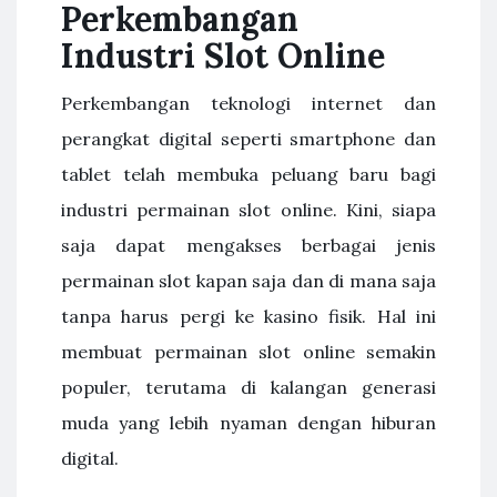
Perkembangan
Industri Slot Online
Perkembangan teknologi internet dan
perangkat digital seperti smartphone dan
tablet telah membuka peluang baru bagi
industri permainan slot online. Kini, siapa
saja dapat mengakses berbagai jenis
permainan slot kapan saja dan di mana saja
tanpa harus pergi ke kasino fisik. Hal ini
membuat permainan slot online semakin
populer, terutama di kalangan generasi
muda yang lebih nyaman dengan hiburan
digital.