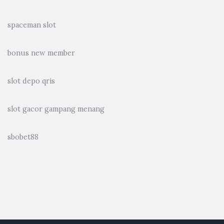
spaceman slot
bonus new member
slot depo qris
slot gacor gampang menang
sbobet88