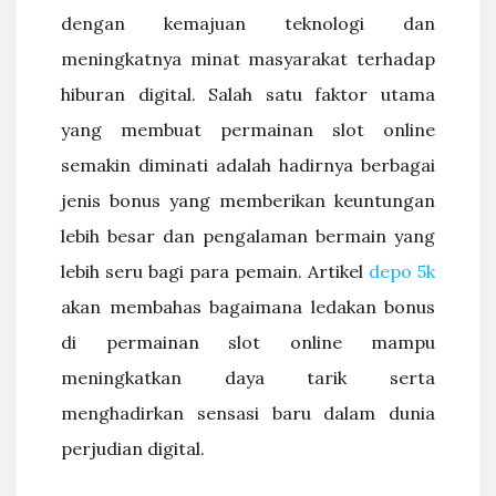
dengan kemajuan teknologi dan
meningkatnya minat masyarakat terhadap
hiburan digital. Salah satu faktor utama
yang membuat permainan slot online
semakin diminati adalah hadirnya berbagai
jenis bonus yang memberikan keuntungan
lebih besar dan pengalaman bermain yang
lebih seru bagi para pemain. Artikel
depo 5k
akan membahas bagaimana ledakan bonus
di permainan slot online mampu
meningkatkan daya tarik serta
menghadirkan sensasi baru dalam dunia
perjudian digital.