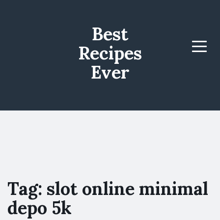
Best
Recipes
Menu
Ever
Tag:
slot online minimal
depo 5k