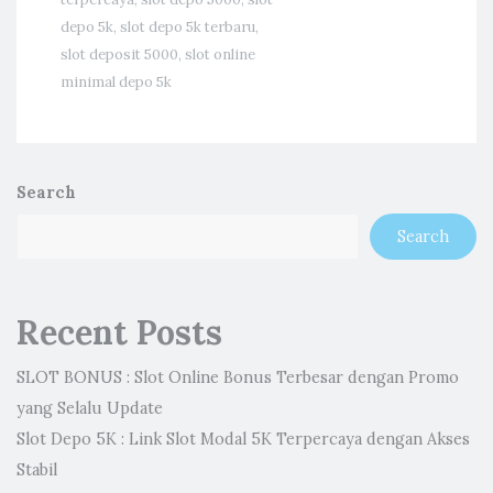
depo 5k
,
slot depo 5k terbaru
,
slot deposit 5000
,
slot online
minimal depo 5k
Search
Search
Recent Posts
SLOT BONUS : Slot Online Bonus Terbesar dengan Promo
yang Selalu Update
Slot Depo 5K : Link Slot Modal 5K Terpercaya dengan Akses
Stabil