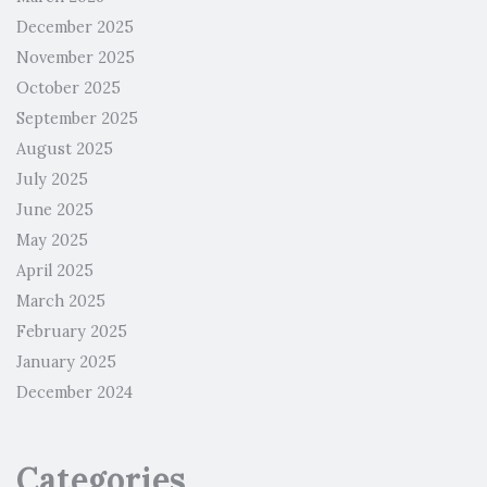
December 2025
November 2025
October 2025
September 2025
August 2025
July 2025
June 2025
May 2025
April 2025
March 2025
February 2025
January 2025
December 2024
Categories