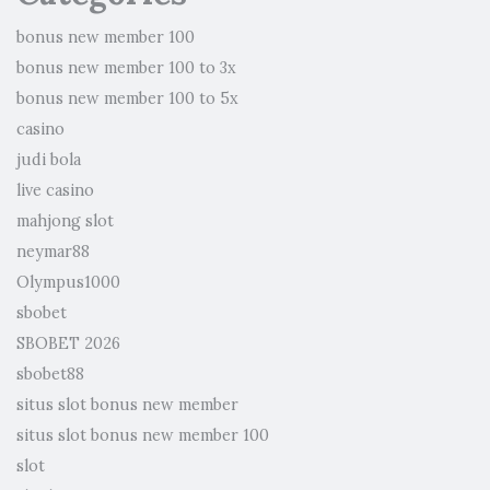
bonus new member 100
bonus new member 100 to 3x
bonus new member 100 to 5x
casino
judi bola
live casino
mahjong slot
neymar88
Olympus1000
sbobet
SBOBET 2026
sbobet88
situs slot bonus new member
situs slot bonus new member 100
slot