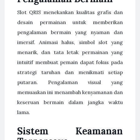
Slot QRIS menekankan kualitas grafis dan
desain permainan untuk memberikan
pengalaman bermain yang nyaman dan
imersif. Animasi halus, simbol slot yang
menarik, dan tata letak permainan yang
intuitif membuat pemain dapat fokus pada
strategi taruhan dan menikmati setiap
putaran. Pengalaman visual yang
memuaskan ini menambah kenyamanan dan
keseruan bermain dalam jangka waktu
lama.
Sistem Keamanan