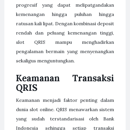
progresif yang dapat melipatgandakan
kemenangan hingga puluhan hingga
ratusan kali lipat. Dengan kombinasi deposit
rendah dan peluang kemenangan tinggi,
slot QRIS mampu menghadirkan
pengalaman bermain yang menyenangkan
sekaligus menguntungkan.
Keamanan Transaksi
QRIS
Keamanan menjadi faktor penting dalam
dunia slot online. QRIS menawarkan sistem
yang sudah terstandarisasi oleh Bank
Indonesia sehingga setiap transaksi