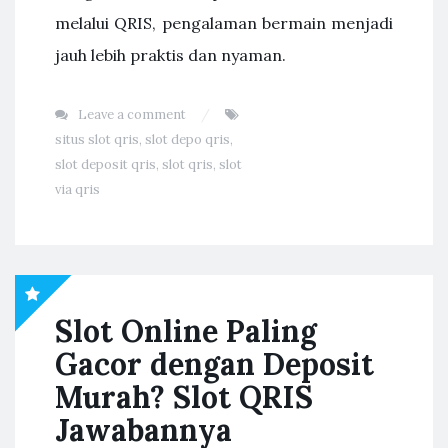
melalui QRIS, pengalaman bermain menjadi
jauh lebih praktis dan nyaman.
Leave a comment
situs slot qris
,
slot depo qris
,
slot deposit qris
,
slot qris
,
slot
via qris
Slot Online Paling
Gacor dengan Deposit
Murah? Slot QRIS
Jawabannya