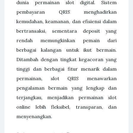
dunia permainan slot digital. Sistem
pembayaran QRIS menghadirkan
kemudahan, keamanan, dan efisiensi dalam
bertransaksi, sementara deposit yang
rendah memungkinkan pemain dari
berbagai kalangan untuk ikut bermain.
Ditambah dengan tingkat kegacoran yang
tinggi dan berbagai fitur menarik dalam
permainan, slot QRIS menawarkan
pengalaman bermain yang lengkap dan
terjangkau, menjadikan permainan slot
online lebih fleksibel, transparan, dan
menyenangkan.