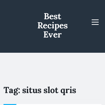
Best
Recipes
Menu
Ever
Tag:
situs slot qris