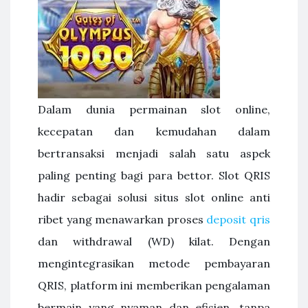
Dalam dunia permainan slot online,
kecepatan dan kemudahan dalam
bertransaksi menjadi salah satu aspek
paling penting bagi para bettor. Slot QRIS
hadir sebagai solusi situs slot online anti
ribet yang menawarkan proses
deposit qris
dan withdrawal (WD) kilat. Dengan
mengintegrasikan metode pembayaran
QRIS, platform ini memberikan pengalaman
bermain yang nyaman dan efisien, tanpa