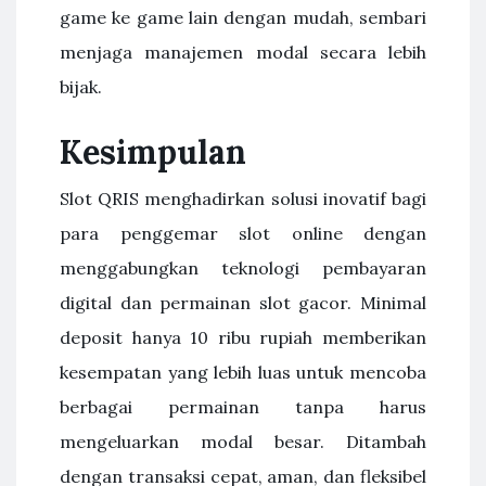
game ke game lain dengan mudah, sembari
menjaga manajemen modal secara lebih
bijak.
Kesimpulan
Slot QRIS menghadirkan solusi inovatif bagi
para penggemar slot online dengan
menggabungkan teknologi pembayaran
digital dan permainan slot gacor. Minimal
deposit hanya 10 ribu rupiah memberikan
kesempatan yang lebih luas untuk mencoba
berbagai permainan tanpa harus
mengeluarkan modal besar. Ditambah
dengan transaksi cepat, aman, dan fleksibel