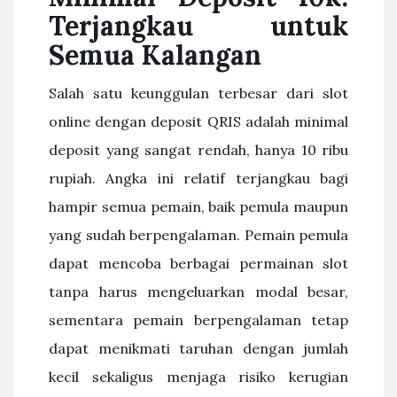
Terjangkau untuk
Semua Kalangan
Salah satu keunggulan terbesar dari slot
online dengan deposit QRIS adalah minimal
deposit yang sangat rendah, hanya 10 ribu
rupiah. Angka ini relatif terjangkau bagi
hampir semua pemain, baik pemula maupun
yang sudah berpengalaman. Pemain pemula
dapat mencoba berbagai permainan slot
tanpa harus mengeluarkan modal besar,
sementara pemain berpengalaman tetap
dapat menikmati taruhan dengan jumlah
kecil sekaligus menjaga risiko kerugian