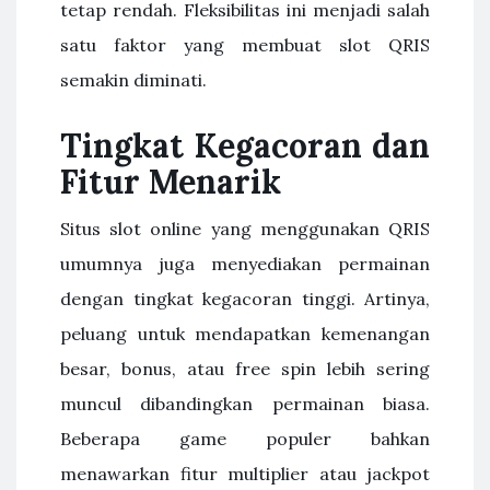
tetap rendah. Fleksibilitas ini menjadi salah
satu faktor yang membuat slot QRIS
semakin diminati.
Tingkat Kegacoran dan
Fitur Menarik
Situs slot online yang menggunakan QRIS
umumnya juga menyediakan permainan
dengan tingkat kegacoran tinggi. Artinya,
peluang untuk mendapatkan kemenangan
besar, bonus, atau free spin lebih sering
muncul dibandingkan permainan biasa.
Beberapa game populer bahkan
menawarkan fitur multiplier atau jackpot