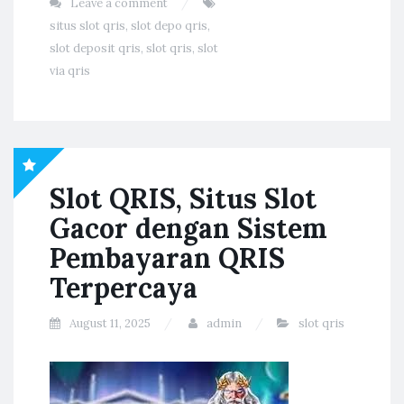
Leave a comment
situs slot qris
,
slot depo qris
,
slot deposit qris
,
slot qris
,
slot
via qris
Slot QRIS, Situs Slot
Gacor dengan Sistem
Pembayaran QRIS
Terpercaya
August 11, 2025
admin
slot qris