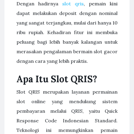
Dengan hadirnya
slot qris
, pemain kini
dapat melakukan deposit dengan nominal
yang sangat terjangkau, mulai dari hanya 10
ribu rupiah. Kehadiran fitur ini membuka
peluang bagi lebih banyak kalangan untuk
merasakan pengalaman bermain slot gacor
dengan cara yang lebih praktis.
Apa Itu Slot QRIS?
Slot QRIS merupakan layanan permainan
slot online yang mendukung sistem
pembayaran melalui QRIS, yaitu Quick
Response Code Indonesian Standard.
Teknologi ini memungkinkan pemain