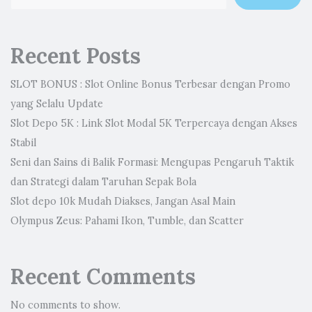
Recent Posts
SLOT BONUS : Slot Online Bonus Terbesar dengan Promo
yang Selalu Update
Slot Depo 5K : Link Slot Modal 5K Terpercaya dengan Akses
Stabil
Seni dan Sains di Balik Formasi: Mengupas Pengaruh Taktik
dan Strategi dalam Taruhan Sepak Bola
Slot depo 10k Mudah Diakses, Jangan Asal Main
Olympus Zeus: Pahami Ikon, Tumble, dan Scatter
Recent Comments
No comments to show.