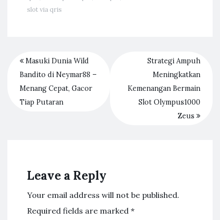
slot via qris
Masuki Dunia Wild
Strategi Ampuh
Bandito di Neymar88 –
Meningkatkan
Menang Cepat, Gacor
Kemenangan Bermain
Tiap Putaran
Slot Olympus1000
Zeus
Leave a Reply
Your email address will not be published.
Required fields are marked
*