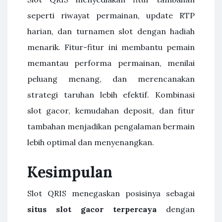
seperti riwayat permainan, update RTP
harian, dan turnamen slot dengan hadiah
menarik. Fitur-fitur ini membantu pemain
memantau performa permainan, menilai
peluang menang, dan merencanakan
strategi taruhan lebih efektif. Kombinasi
slot gacor, kemudahan deposit, dan fitur
tambahan menjadikan pengalaman bermain
lebih optimal dan menyenangkan.
Kesimpulan
Slot QRIS menegaskan posisinya sebagai
situs slot gacor terpercaya
dengan