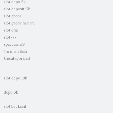
slot depo 5k
slot deposit 5k
slot gacor
slot gacor hari ini
slot qris
slot777
spaceman88
Taruhan Bola
Uncategorized
slot depo 10k
depo 5k
slot bet kecil