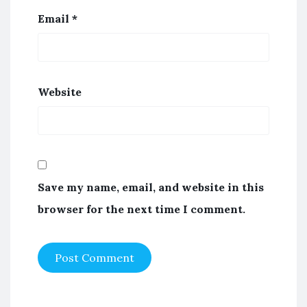
Email
*
Website
Save my name, email, and website in this
browser for the next time I comment.