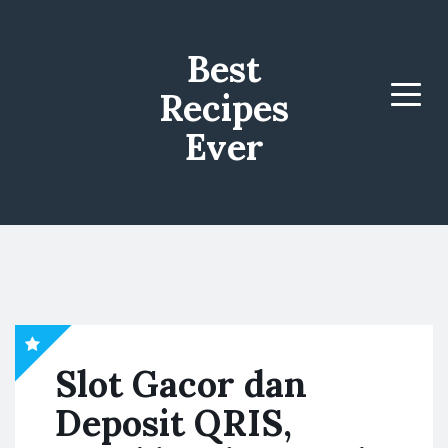
Best
Recipes
Menu
Ever
Slot Gacor dan
Deposit QRIS,