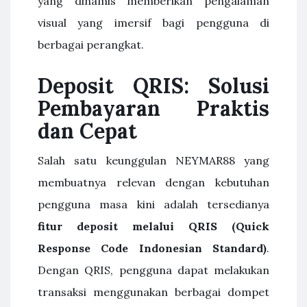
yang dinamis memberikan pengalaman
visual yang imersif bagi pengguna di
berbagai perangkat.
Deposit QRIS: Solusi
Pembayaran Praktis
dan Cepat
Salah satu keunggulan NEYMAR88 yang
membuatnya relevan dengan kebutuhan
pengguna masa kini adalah tersedianya
fitur deposit melalui QRIS (Quick
Response Code Indonesian Standard)
.
Dengan QRIS, pengguna dapat melakukan
transaksi menggunakan berbagai dompet