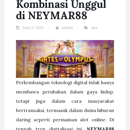
Kombinasi Unggul
di NEYMAR88
June 9, 2025
admin
slot
Perkembangan teknologi digital tidak hanya
membawa perubahan dalam gaya hidup,
tetapi juga dalam cara masyarakat
bertransaksi, termasuk dalam dunia hiburan
daring seperti permainan slot online. Di
tengah tren digitalisasi ini,
NEYMAR88