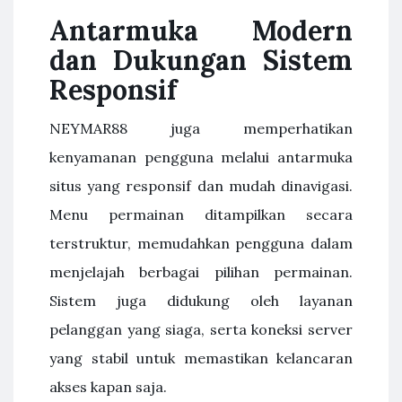
Antarmuka Modern
dan Dukungan Sistem
Responsif
NEYMAR88 juga memperhatikan
kenyamanan pengguna melalui antarmuka
situs yang responsif dan mudah dinavigasi.
Menu permainan ditampilkan secara
terstruktur, memudahkan pengguna dalam
menjelajah berbagai pilihan permainan.
Sistem juga didukung oleh layanan
pelanggan yang siaga, serta koneksi server
yang stabil untuk memastikan kelancaran
akses kapan saja.