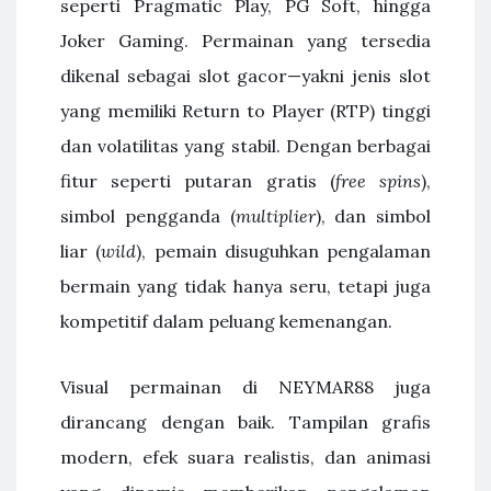
seperti Pragmatic Play, PG Soft, hingga
Joker Gaming. Permainan yang tersedia
dikenal sebagai slot gacor—yakni jenis slot
yang memiliki Return to Player (RTP) tinggi
dan volatilitas yang stabil. Dengan berbagai
fitur seperti putaran gratis (
free spins
),
simbol pengganda (
multiplier
), dan simbol
liar (
wild
), pemain disuguhkan pengalaman
bermain yang tidak hanya seru, tetapi juga
kompetitif dalam peluang kemenangan.
Visual permainan di NEYMAR88 juga
dirancang dengan baik. Tampilan grafis
modern, efek suara realistis, dan animasi