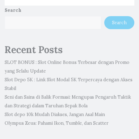
Search
Search
Recent Posts
SLOT BONUS : Slot Online Bonus Terbesar dengan Promo
yang Selalu Update
Slot Depo 5K : Link Slot Modal 5K Terpercaya dengan Akses
Stabil
Seni dan Sains di Balik Formasi: Mengupas Pengaruh Taktik
dan Strategi dalam Taruhan Sepak Bola
Slot depo 10k Mudah Diakses, Jangan Asal Main
Olympus Zeus: Pahami Ikon, Tumble, dan Scatter