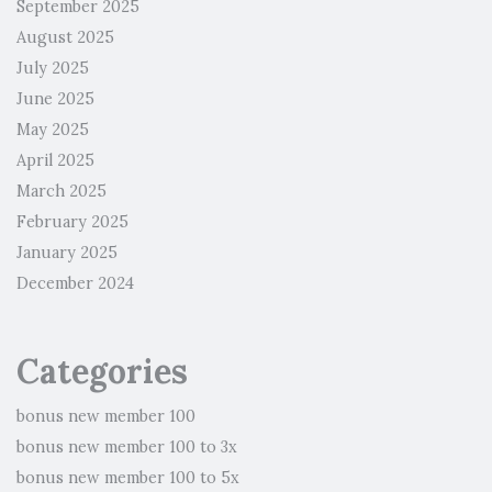
September 2025
August 2025
July 2025
June 2025
May 2025
April 2025
March 2025
February 2025
January 2025
December 2024
Categories
bonus new member 100
bonus new member 100 to 3x
bonus new member 100 to 5x