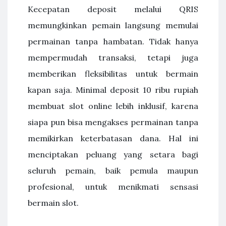
Kecepatan deposit melalui QRIS
memungkinkan pemain langsung memulai
permainan tanpa hambatan. Tidak hanya
mempermudah transaksi, tetapi juga
memberikan fleksibilitas untuk bermain
kapan saja. Minimal deposit 10 ribu rupiah
membuat slot online lebih inklusif, karena
siapa pun bisa mengakses permainan tanpa
memikirkan keterbatasan dana. Hal ini
menciptakan peluang yang setara bagi
seluruh pemain, baik pemula maupun
profesional, untuk menikmati sensasi
bermain slot.