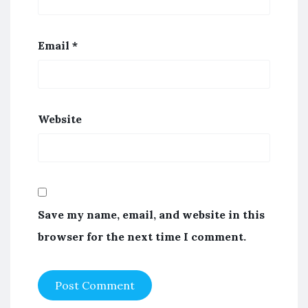
Email
*
Website
Save my name, email, and website in this
browser for the next time I comment.