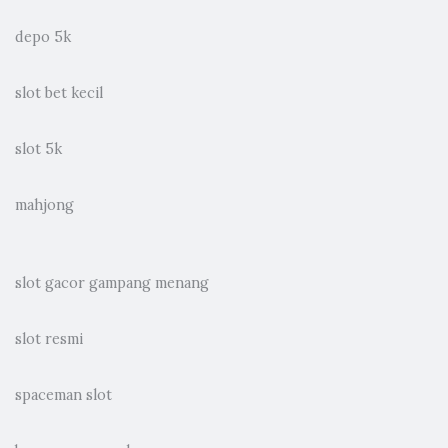
depo 5k
slot bet kecil
slot 5k
mahjong
slot gacor gampang menang
slot resmi
spaceman slot