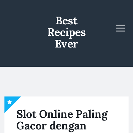
Best
Recipes
Menu
Ever
Slot Online Paling
Gacor dengan