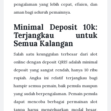
pengalaman yang lebih cepat, efisien, dan
aman bagi seluruh pemainnya.
Minimal Deposit 10k:
Terjangkau untuk
Semua Kalangan
Salah satu keunggulan terbesar dari slot
online dengan deposit QRIS adalah minimal
deposit yang sangat rendah, hanya 10 ribu
rupiah. Angka ini relatif terjangkau bagi
hampir semua pemain, baik pemula maupun
yang sudah berpengalaman. Pemain pemula
dapat mencoba berbagai permainan slot
tanpa harus mengeluarkan modal besar,