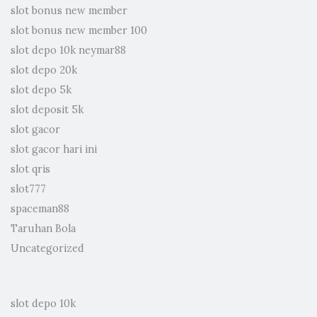
slot bonus new member
slot bonus new member 100
slot depo 10k neymar88
slot depo 20k
slot depo 5k
slot deposit 5k
slot gacor
slot gacor hari ini
slot qris
slot777
spaceman88
Taruhan Bola
Uncategorized
slot depo 10k